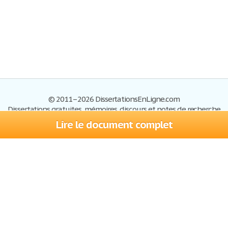
© 2011–2026 DissertationsEnLigne.com
Dissertations gratuites, mémoires, discours et notes de recherche
Lire le document complet
Dissertations
Plan du site
S'inscrire
Foire aux questions
Politique de confidentialité
Se connecter
Contactez-nous
Conditions d'utilisation