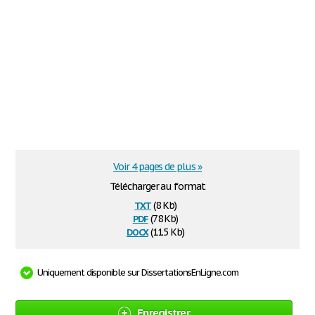
Voir 4 pages de plus »
Télécharger au format
txt
(8 Kb)
pdf
(78 Kb)
docx
(11.5 Kb)
Uniquement disponible sur DissertationsEnLigne.com
Enregistrer