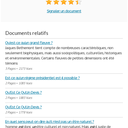
Signaler un document
Documents relatifs
Qu’est-ce qu’un grand fleuve ?
Jaques Bethemont tient compte de nombreuses caractéristiques, non
seulement biophysiques, mais aussi sociopolitiques, culturelles, historiques
et environnementales. Certains fleuves de petites dimensions ont été
témoins
3 Pages
•
2173 Vues
Est-ce qu’un régime présidentiel est-il possible ?
2 Pages
•
1085 Vues
Qu'Est Ce Qu'Un Devis ?
2 Pages
•
1883 Vues
Qu'Est Ce Qu'Un Devis ?
2 Pages
•
1778 Vues
En quel sens peut-on dire qu'il n'est pas un être naturel ?
’homme
est
donc
un
être culturel et non naturel. Mais
est
-il juste de