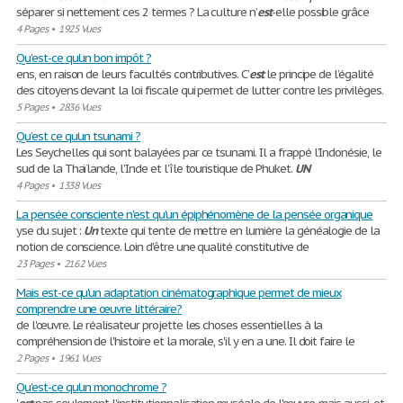
séparer si nettement ces 2 termes ? La culture n’
est
-elle possible grâce
4 Pages
•
1925 Vues
Qu'est-ce qu'un bon impôt ?
ens, en raison de leurs facultés contributives. C’
est
le principe de l’égalité
des citoyens devant la loi fiscale qui permet de lutter contre les privilèges.
5 Pages
•
2836 Vues
Qu’est ce qu’un tsunami ?
Les Seychelles qui sont balayées par ce tsunami. Il a frappé l’Indonésie, le
sud de la Thaïlande, l’Inde et l’île touristique de Phuket.
UN
4 Pages
•
1338 Vues
La pensée consciente n'est qu'un épiphénomène de la pensée organique
yse du sujet :
Un
texte qui tente de mettre en lumière la généalogie de la
notion de conscience. Loin d'être une qualité constitutive de
23 Pages
•
2162 Vues
Mais est-ce qu'un adaptation cinématographique permet de mieux
comprendre une œuvre littéraire?
de l'œuvre. Le réalisateur projette les choses essentielles à la
compréhension de l'histoire et la morale, s'il y en a une. Il doit faire le
2 Pages
•
1961 Vues
Qu'est-ce qu'un monochrome ?