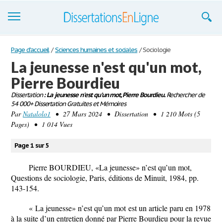
Dissertations
Page d'accueil
/
Sciences humaines et sociales
/
Sociologie
La jeunesse n'est qu'un mot,
S'inscrire
Pierre Bourdieu
Se connecter
Dissertation
: La jeunesse n'est qu'un mot, Pierre Bourdieu.
Rechercher de
54 000+ Dissertation Gratuites et Mémoires
Contactez-nous
Par
Natalolo1
• 27 Mars 2024 • Dissertation • 1 210 Mots (5
Pages) • 1 014 Vues
Page 1 sur 5
Pierre BOURDIEU, «La jeunesse» n’est qu’un mot
,
Questions de sociologie, Paris, éditions de Minuit, 1984, pp.
143-154.
« La jeunesse» n’est qu’un mot
est un article paru en 1978
à la suite d’un entretien donné par Pierre Bourdieu pour la revue