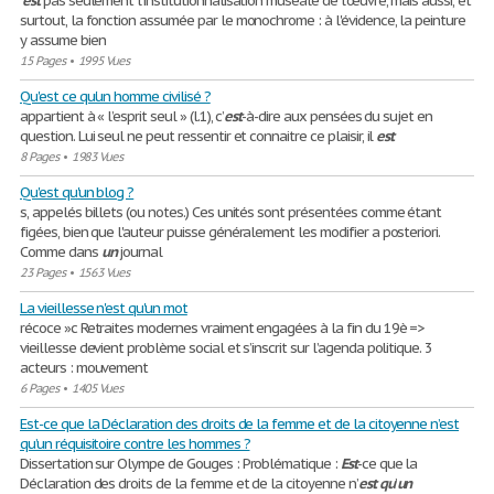
'
est
pas seulement l'institutionnalisation muséale de l'œuvre, mais aussi, et
surtout, la fonction assumée par le monochrome : à l'évidence, la peinture
y assume bien
15 Pages
•
1995 Vues
Qu'est ce qu'un homme civilisé ?
appartient à « l’esprit seul » (l.1), c’
est
-à-dire aux pensées du sujet en
question. Lui seul ne peut ressentir et connaitre ce plaisir, il
est
8 Pages
•
1983 Vues
Qu'est qu'un blog ?
s, appelés billets (ou notes.) Ces unités sont présentées comme étant
figées, bien que l'auteur puisse généralement les modifier a posteriori.
Comme dans
un
journal
23 Pages
•
1563 Vues
La vieillesse n'est qu'un mot
récoce »c Retraites modernes vraiment engagées à la fin du 19è =>
vieillesse devient problème social et s’inscrit sur l’agenda politique. 3
acteurs : mouvement
6 Pages
•
1405 Vues
Est-ce que la Déclaration des droits de la femme et de la citoyenne n’est
qu’un réquisitoire contre les hommes ?
Dissertation sur Olympe de Gouges : Problématique :
Est
-ce que la
Déclaration des droits de la femme et de la citoyenne n’
est
qu
’
un