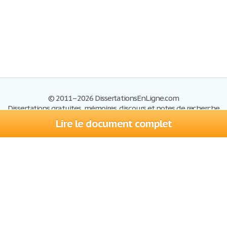
© 2011–2026 DissertationsEnLigne.com
Dissertations gratuites, mémoires, discours et notes de recherche
Lire le document complet
Dissertations
Plan du site
S'inscrire
Foire aux questions
Politique de confidentialité
Se connecter
Contactez-nous
Conditions d'utilisation