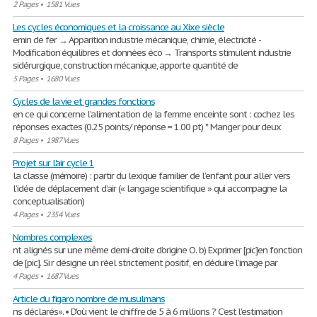
2 Pages
•
1581 Vues
Les cycles économiques et la croissance au Xixe siècle
emin de fer → Apparition industrie mécanique, chimie, électricité -
Modification équilibres et données éco → Transports stimulent industrie
sidérurgique, construction mécanique, apporte quantité de
5 Pages
•
1680 Vues
Cycles de la vie et grandes fonctions
en ce qui concerne l’alimentation de la femme enceinte sont : cochez les
réponses exactes (0.25 points/ réponse = 1.00 pt) * Manger pour deux
8 Pages
•
1987 Vues
Projet sur l'air cycle 1
la classe (mémoire) : partir du lexique familier de l’enfant pour aller vers
l’idée de déplacement d’air (« langage scientifique » qui accompagne la
conceptualisation)
4 Pages
•
2354 Vues
Nombres complexes
nt alignés sur une même demi-droite d’origine O. b) Exprimer [pic]en fonction
de [pic]. Si r désigne un réel strictement positif, en déduire l’image par
4 Pages
•
1687 Vues
Article du figaro nombre de musulmans
ns déclarés». • D'où vient le chiffre de 5 à 6 millions ? C'est l'estimation