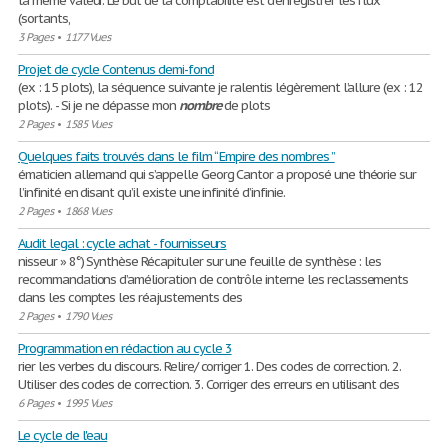
la même valeur. Le but de la comptabilité est d'enregistrer les flux
(sortants,
3 Pages
•
1177 Vues
Projet de cycle Contenus demi-fond
(ex : 15 plots), la séquence suivante je ralentis légèrement l’allure (ex : 12
plots). - Si je ne dépasse mon
nombre
de plots
2 Pages
•
1585 Vues
Quelques faits trouvés dans le film “ Empire des nombres ”
ématicien allemand qui s’appelle Georg Cantor a proposé une théorie sur
l’infinité en disant qu’il existe une infinité d’infinie.
2 Pages
•
1868 Vues
Audit legal : cycle achat - fournisseurs
nisseur » 8°) Synthèse Récapituler sur une feuille de synthèse : les
recommandations d’amélioration de contrôle interne les reclassements
dans les comptes les réajustements des
2 Pages
•
1790 Vues
Programmation en rédaction au cycle 3
rier les verbes du discours. Relire/ corriger 1. Des codes de correction. 2.
Utiliser des codes de correction. 3. Corriger des erreurs en utilisant des
6 Pages
•
1995 Vues
Le cycle de l'eau