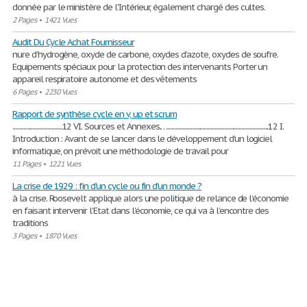
donnée par le ministère de l'Intérieur, également chargé des cultes.
2 Pages
•
1421 Vues
Audit Du Cycle Achat Fournisseur
nure d’hydrogène, oxyde de carbone, oxydes d’azote, oxydes de soufre.
Equipements spéciaux pour la protection des intervenants Porter un
appareil respiratoire autonome et des vêtements
6 Pages
•
2230 Vues
Rapport de synthèse cycle en v, up et scrum
.....................................12 VI. Sources et Annexes.…...........................................................................12 I.
Introduction : Avant de se lancer dans le développement d'un logiciel
informatique, on prévoit une méthodologie de travail pour
11 Pages
•
1221 Vues
La crise de 1929 : fin d'un cycle ou fin d'un monde ?
à la crise. Roosevelt applique alors une politique de relance de l’économie
en faisant intervenir l’Etat dans l’économie, ce qui va à l’encontre des
traditions
3 Pages
•
1870 Vues