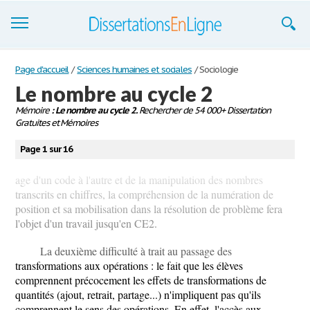
Dissertations
Page d'accueil
/
Sciences humaines et sociales
/
Sociologie
Le nombre au cycle 2
S'inscrire
Mémoire
: Le nombre au cycle 2.
Rechercher de 54 000+ Dissertation
Gratuites et Mémoires
Se connecter
Page 1 sur 16
Contactez-nous
age d'un code à l'autre et de la manipulation des nombres
transcrits en chiffres, la compréhension de la numération de
position et sa mobilisation dans la résolution de problème fera
l'objet d'un travail jusqu'en CE2.
La deuxième difficulté à trait au passage des
transformations aux opérations : le fait que les élèves
comprennent précocement les effets de transformations de
quantités (ajout, retrait, partage...) n'impliquent pas qu'ils
comprennent le sens des opérations. En effet, l'accès aux