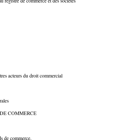
u registre de commerce et des sociétés
utres acteurs du droit commercial
rales
DS DE COMMERCE
nds de commerce.