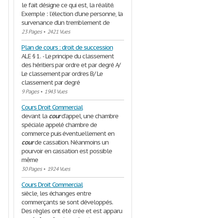
le fait désigne ce qui est, la réalité.
Exemple : l’élection d’une personne, la
survenance d’un tremblement de
23 Pages
•
2421 Vues
Plan de cours : droit de succession
ALE § 1. - Le principe du classement
des héritiers par ordre et par degré A/
Le classement par ordres B/ Le
classement par degré
9 Pages
•
1943 Vues
Cours Droit Commercial
devant la
cour
d’appel, une chambre
spéciale appelé chambre de
commerce puis éventuellement en
cour
de cassation. Néanmoins un
pourvoir en cassation est possible
même
30 Pages
•
1924 Vues
Cours Droit Commercial
siècle, les échanges entre
commerçants se sont développés.
Des règles ont été crée et est apparu