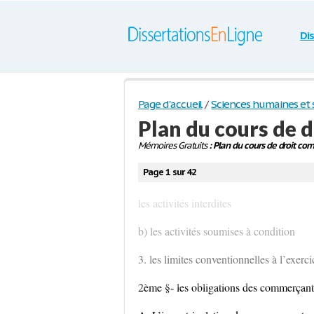
Di
Page d'accueil
/
Sciences humaines et s
Plan du cours de 
Mémoires Gratuits
: Plan du cours de droit com
Page 1 sur 42
les activités interdites
b) les activités soumises à condition
3. les limites conventionnelles à l’exer
2ème §- les obligations des commerçant