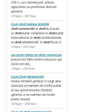
256-1 « un commerçant, artisan,
agriculteur ou profession libérale
peuvent
45 Pages
•
2927 Vues
Cours droit basique simplifié
droit
commercial
, le
droit
du travail...
Le
droit
public comprend le
droit
public
international, le
droit
constitutionnel,
le
droit
administratif, le
droit
fiscal. c)
5 Pages
•
2253 Vues
Les actes mixtes en droit commercial
preuve est faite contre celui pour qui
l'acte est civil,..
2 Pages
•
2318 Vues
Cours Droit Administratif
esoins d’intérêt général. Il s'agit ainsi
d’assurer le maintien de l’ordre public
et les autres besoins d’intérêt
général. a- Le maintien de l’ordre
public Assurer
38 Pages
•
1900 Vues
Cours de droit commercial (l2)