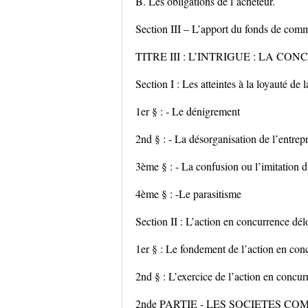
B. Les obligations de l’acheteur.
Section III – L’apport du fonds de comm
TITRE III : L’INTRIGUE : LA C
Section I : Les atteintes à la loyauté de 
1er § : - Le dénigrement
2nd § : - La désorganisation de l’entre
3ème § : - La confusion ou l’imitation 
4ème § : -Le parasitisme
Section II : L’action en concurrence dél
1er § : Le fondement de l’action en con
2nd § : L’exercice de l’action en concur
2nde PARTIE - LES SOCIETES C