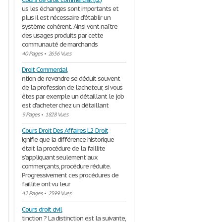
us les échanges sont importants et
plus il est nécessaire d’établir un
système cohérent. Ainsi vont naître
des usages produits par cette
communauté de marchands
40 Pages
•
2656 Vues
Droit Commercial
ntion de revendre se déduit souvent
de la profession de l'acheteur, si vous
êtes par exemple un détaillant le job
est d'acheter chez un détaillant
9 Pages
•
1828 Vues
Cours Droit Des Affaires L2 Droit
ignifie que la différence historique
était la procédure de la faillite
s’appliquant seulement aux
commerçants, procédure réduite.
Progressivement ces procédures de
faillite ont vu leur
42 Pages
•
2599 Vues
Cours droit civil
tinction ? La distinction est la suivante,