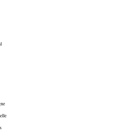
l
gne
elle
s