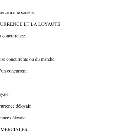
erce à une société.
ONCURRENCE ET LA LOYAUTE
la concurrence.
prise concurrente ou du marché.
d’un concurrent
oyale.
currence déloyale
rence déloyale.
OMMERCIALES.