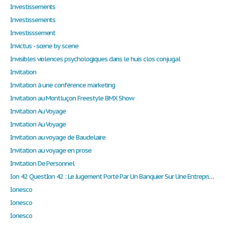
Investissements
Investissements
Investisssement
Invictus - scene by scene
Invisibles violences psychologiques dans le huis clos conjugal
Invitation
Invitation à une conférence marketing
Invitation au Montluçon Freestyle BMX Show
Invitation Au Voyage
Invitation Au Voyage
Invitation au voyage de Baudelaire
Invitation au voyage en prose
Invitation De Personnel
Ion 42 QuestIon 42 : Le Jugement Porté Par Un Banquier Sur Une EntrepriSe Peut-Il Se Fonder Exclusivement Sur Des Éléments Financiers ? Justifier Votre réponSe.
Ionesco
Ionesco
Ionesco