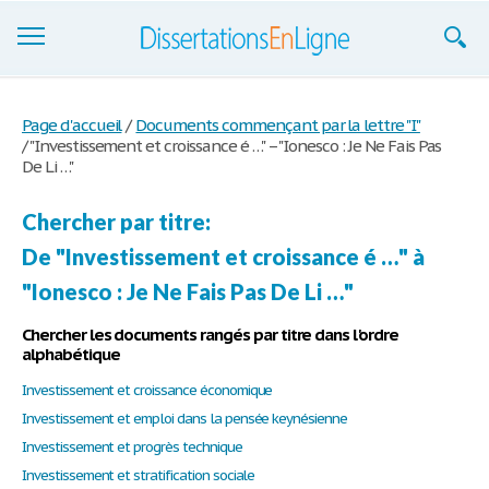
Dissertations
Page d'accueil
/
Documents commençant par la lettre "I"
/
"Investissement et croissance é …" – "Ionesco : Je Ne Fais Pas
S'inscrire
De Li …"
Se connecter
Chercher par titre:
Contactez-nous
De "Investissement et croissance é …" à
"Ionesco : Je Ne Fais Pas De Li …"
Chercher les documents rangés par titre dans l'ordre
alphabétique
Investissement et croissance économique
Investissement et emploi dans la pensée keynésienne
Investissement et progrès technique
Investissement et stratification sociale