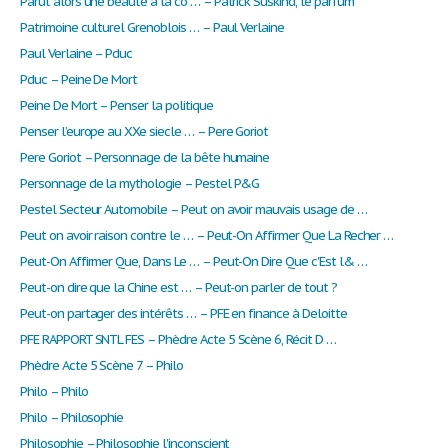
Parut alors une beauté à la co … – Patrick Süskind, le parfum
Patrimoine culturel Grenoblois … – Paul Verlaine
Paul Verlaine – Pduc
Pduc – Peine De Mort
Peine De Mort – Penser la politique
Penser l’europe au XXe siecle … – Pere Goriot
Pere Goriot – Personnage de la bête humaine
Personnage de la mythologie – Pestel P&G
Pestel Secteur Automobile – Peut on avoir mauvais usage de …
Peut on avoir raison contre le … – Peut-On Affirmer Que La Recher …
Peut-On Affirmer Que, Dans Le … – Peut-On Dire Que c'Est l& …
Peut-on dire que la Chine est … – Peut-on parler de tout ?
Peut-on partager des intérêts … – PFE en finance à Deloitte
PFE RAPPORT SNTL FES – Phèdre Acte 5 Scène 6, Récit D …
Phèdre Acte 5 Scène 7 – Philo
Philo – Philo
Philo – Philosophie
Philosophie – Philosophie l'inconscient