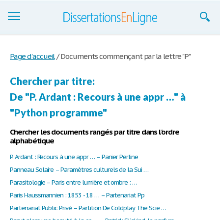
Dissertations
Page d'accueil
/
Documents commençant par la lettre "P"
S'inscrire
Chercher par titre:
Se connecter
De "P. Ardant : Recours à une appr …" à
Contactez-nous
"Python programme"
Chercher les documents rangés par titre dans l'ordre
alphabétique
P. Ardant : Recours à une appr … – Panier Perline
Panneau Solaire – Paramètres culturels de la Sui …
Parasitologie – Paris entre lumière et ombre : …
Paris Haussmannien : 1853 - 18 … – Partenariat Pp
Partenariat Public Privé – Partition De Coldplay The Scie …