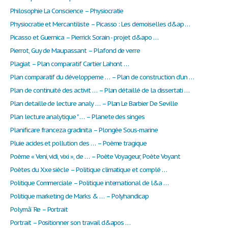
Philosophie La Conscience – Physiocratie
Physiocratie et Mercantiliste – Picasso : Les demoiselles d&ap …
Picasso et Guernica – Pierrick Sorain - projet d&apo …
Pierrot, Guy de Maupassant – Plafond de verre
Plagiat – Plan comparatif Cartier Lahont …
Plan comparatif du développeme … – Plan de construction d'un …
Plan de continuité des activit … – Plan détaillé de la dissertati …
Plan detaille de lecture analy … – Plan Le Barbier De Seville
Plan lecture analytique " … – Planete des singes
Planificare franceza gradinita – Plongée Sous-marine
Pluie acides et pollution des … – Poème tragique
Poème « Veni, vidi, vixi », de … – Poète Voyageur, Poète Voyant
Poètes du Xxe siècle – Politique climatique et complé …
Politique Commerciale – Politique international de l&a …
Politique marketing de Marks & … – Polyhandicap
Polymã¨Re – Portrait
Portrait – Positionner son travail d&apos …