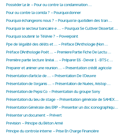
Posséder Le Je – Pour ou contre la condamnation …
Pour ou contre la corrida ? – Pourquoi donner
Pourquoi échangeons nous ? – Pourquoi le quotidien des tran …
Pourquoi le secteur bancaire e … – Pourquoi Se Cultiver Dissertat …
Pourquoi soutenir le Télévie ? – Powerpoint
Ppe de légalité des délits et … – Préface D'Anthologie (Non …
Préface D'Anthologie Poét … – Premiere Partie Fiche De Lectu …
Première partie lecture linéai … – Préparer E6 - Devoir 1 - BTS c …
Preparer et animer une reunion … – Presentation crédit agricole
Présentation d'article de … – Présentation De l'Oeuvre
Présentation de l'organis … – Présentation de Nuées, Aristop …
Présentation de Pepsi Co – Présentation du groupe Sony
Présentation du lieu de stage – Présentation générale de SAMEX …
Présentation Générale des ERP – Presenter un doc iconographiqu …
Présenter un document – Prévert
Prevision – Principe du Béton Armé
Principe du controle interne – Prise En Charge Financière