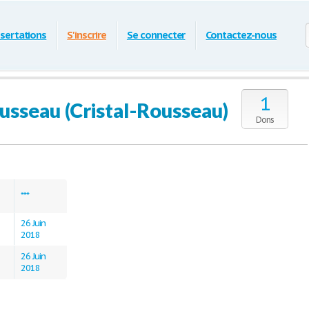
ssertations
S'inscrire
Se connecter
Contactez-nous
1
ousseau (Cristal-Rousseau)
Dons
***
26 Juin
2018
26 Juin
2018