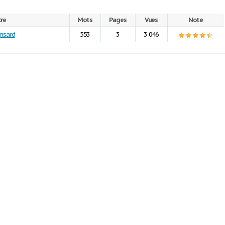
tre
Mots
Pages
Vues
Note
onsard
553
3
3 046