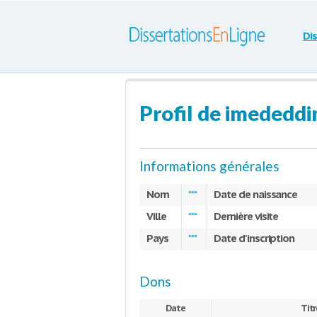
Di
Profil de imededdi
Informations générales
Nom
Date de naissance
***
Ville
Dernière visite
***
Pays
Date d'inscription
***
Dons
Date
Titr