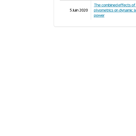
The combined effects of 
5 Juin 2020
plyometrics on dynamic l
power