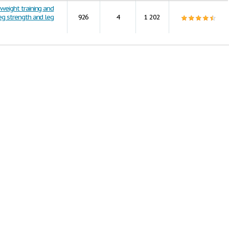
weight training and
eg strength and leg
926
4
1 202