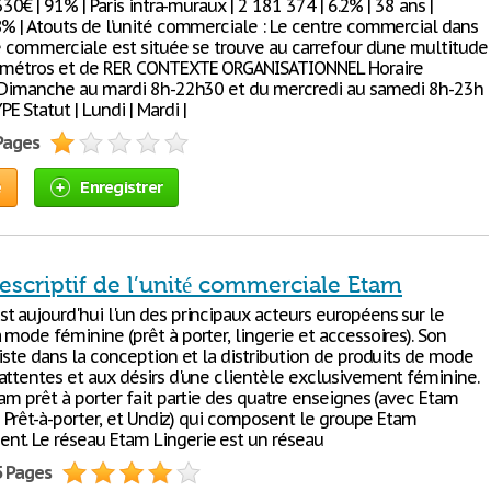
330€ | 91% | Paris intra-muraux | 2 181 374 | 6.2% | 38 ans |
8% | Atouts de l’unité commerciale : Le centre commercial dans
té commerciale est située se trouve au carrefour d’une multitude
e métros et de RER CONTEXTE ORGANISATIONNEL Horaire
: Dimanche au mardi 8h-22h30 et du mercredi au samedi 8h-23h
 Statut | Lundi | Mardi |
 Pages
e
Enregistrer
escriptif de l’unité commerciale Etam
t aujourd'hui l'un des principaux acteurs européens sur le
mode féminine (prêt à porter, lingerie et accessoires). Son
iste dans la conception et la distribution de produits de mode
attentes et aux désirs d'une clientèle exclusivement féminine.
am prêt à porter fait partie des quatre enseignes (avec Etam
.3 Prêt-à-porter, et Undiz) qui composent le groupe Etam
t. Le réseau Etam Lingerie est un réseau
5 Pages