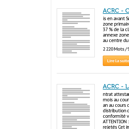
ACRC - C
is en avant 
zone primair
37 % de la cl
annexe zone 
au centre du
2 220 Mots / 
Lire la suit
ACRC - L
ntrat attesta
mois au cour
an au cours 
distribution 
conformité va
ATTENTION : 
rejetés Cet 