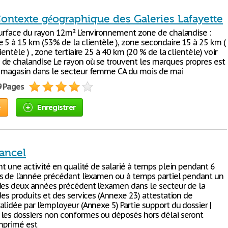
ontexte géographique des Galeries Lafayette
Surface du rayon 12m² L'environnement zone de chalandise :
e 5 à 15 km (53% de la clientèle ), zone secondaire 15 à 25 km (
ientèle ) , zone tertiaire 25 à 40 km (20 % de la clientèle) voir
de chalandise Le rayon où se trouvent les marques propres est
 magasin dans le secteur femme CA du mois de mai
9 Pages
e
Enregistrer
ancel
nt une activité en qualité de salarié à temps plein pendant 6
s de l’année précédant l’examen ou à temps partiel pendant un
des deux années précédent l’examen dans le secteur de la
des produits et des services (Annexe 23) attestation de
lidée par l’employeur (Annexe 5) Partie support du dossier |
les dossiers non conformes ou déposés hors délai seront
imprimé est