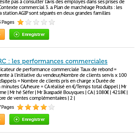
ésite pas à consulter l’avis des employés dans ses prises de
 Contexte commercial 3. a. Plan de marchéage Produits : les
la station AGIP sont séparés en deux grandes familles
5 Pages
e
Enregistrer
RC : les performances commerciales
ndicateur de performance commerciale Taux de rebond =
nte à l’initiative du vendeur/Nombre de clients servis x 100
d’appels = Nombre de clients pris en charge x Durée de
n minutes CA/heure = CA réalisé en €/Temps total d’appel | Mr
e | Mr hé Séfer | Mr Ikaspadé Bouyques | CA | 1080€ | 4218€ |
re de ventes complémentaires | 2 |
7 Pages
e
Enregistrer