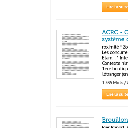
Lire la suit
ACRC - C
système 
roximité * Zo
Les concurren
Etam… * Inter
Contexte hist
1ère boutiqu
l’étranger (e
1 535 Mots / 
Lire la suit
Brouillon
Pier Import |