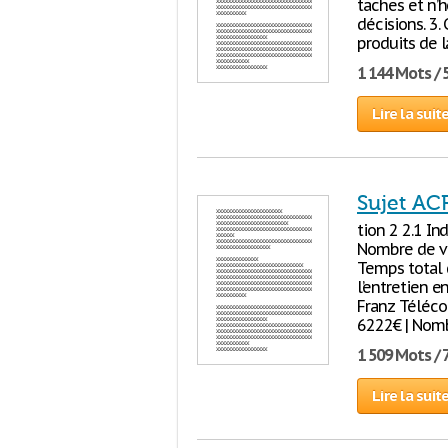
taches et n’h
décisions. 3.
produits de 
1 144 Mots / 
Lire la suit
Sujet AC
tion 2 2.1 I
Nombre de ve
Temps total 
l’entretien e
Franz Télécom
6222€ | Nomb
1 509 Mots / 
Lire la suit