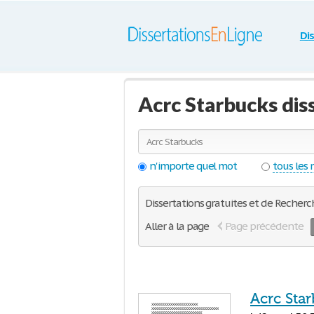
Di
Acrc Starbucks dis
n'importe quel mot
tous les
Dissertations gratuites et de Recherch
Aller à la page
Page précédente
Acrc Sta