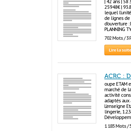
| 42 ans | 58 
25948€ | 93.
lequel l’uni
de lignes d
d’ouverture 
PLANNING TYPE
702 Mots / 3
Lire la suit
ACRC : D
oupe ETAM es
marché de la 
activité cons
adaptés aux 
L’enseigne Et
lingerie, 1.2
Développemen
1 185 Mots / 