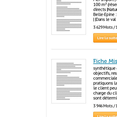
100 m² (réser
directs |Natur
Belle-Epine : |
| |Dans le val
3 629 Mots / 
Lire la suit
Fiche Mi
synthétique d
objectifs, re
commerciale 
pratiquons la
le client peu
charge du cli
sont détermi
3 946 Mots / 
Lire la suit