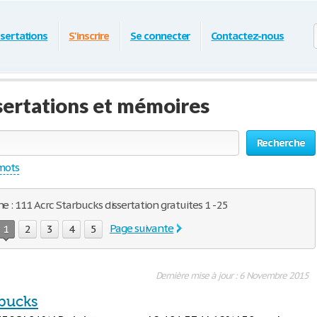
ssertations
S'inscrire
Se connecter
Contactez-nous
sertations et mémoires
Recherche
 mots
e : 111 Acrc Starbucks dissertation gratuites 1 - 25
Page suivante
1
2
3
4
5
Dernière mise à jour : 6 Novembre 2015
rbucks