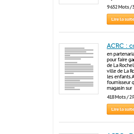
9 652 Mots / 
Lire la suit
ACRC : c
en partenari
pour faire ga
de La Rochell
ville de La R
les enfants.
fournisseur 
magasin sur
418 Mots / 2
Lire la suit