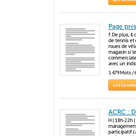
Page prés
f. De plus, i
de tennis et
roues de vél
magasin si le
commerciale a
avec un indi
1 479 Mots / 
Lire la suit
ACRC : D
H | 18h-22h |
management 
participatif 