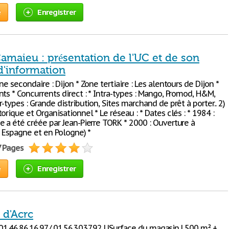
e
Enregistrer
amaieu : présentation de l'UC et de son
d'information
ne secondaire : Dijon * Zone tertiaire : Les alentours de Dijon *
ts * Concurrents direct : * Intra-types : Mango, Promod, H&M,
-types : Grande distribution, Sites marchand de prêt à porter.. 2)
orique et Organisationnel * Le réseau : * Dates clés : * 1984 :
e a été créée par Jean-Pierre TORK * 2000 : Ouverture à
n Espagne et en Pologne) *
7 Pages
e
Enregistrer
 d'Acrc
 01.46.86.16.97/ 01.56.30.37.92 | |Surface du magasin | 500 m² +