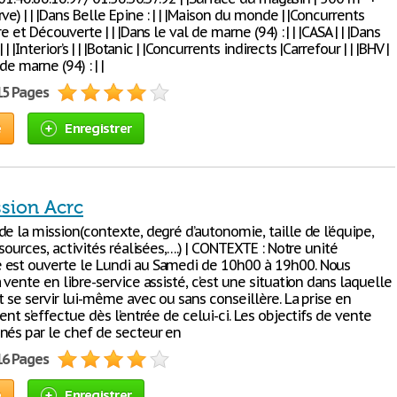
ve) | | |Dans Belle Epine : | | |Maison du monde | |Concurrents
e et Découverte | | |Dans le val de marne (94) : | | |CASA | | |Dans
 | |Interior’s | | |Botanic | |Concurrents indirects |Carrefour | | |BHV |
 de marne (94) : | |
15 Pages
e
Enregistrer
ssion Acrc
e la mission(contexte, degré d’autonomie, taille de l’équipe,
ssources, activités réalisées,….) | CONTEXTE : Notre unité
est ouverte le Lundi au Samedi de 10h00 à 19h00. Nous
 vente en libre-service assisté, c’est une situation dans laquelle
t se servir lui-même avec ou sans conseillère. La prise en
ent s’effectue dès l’entrée de celui-ci. Les objectifs de vente
nés par le chef de secteur en
16 Pages
e
Enregistrer