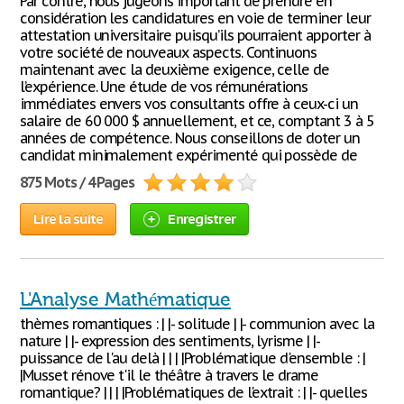
Par contre, nous jugeons important de prendre en
considération les candidatures en voie de terminer leur
attestation universitaire puisqu’ils pourraient apporter à
votre société de nouveaux aspects. Continuons
maintenant avec la deuxième exigence, celle de
l’expérience. Une étude de vos rémunérations
immédiates envers vos consultants offre à ceux-ci un
salaire de 60 000 $ annuellement, et ce, comptant 3 à 5
années de compétence. Nous conseillons de doter un
candidat minimalement expérimenté qui possède de
875 Mots / 4 Pages
Lire la suite
Enregistrer
L'Analyse Mathématique
thèmes romantiques : | |- solitude | |- communion avec la
nature | |- expression des sentiments, lyrisme | |-
puissance de l'au delà | | | |Problématique d'ensemble : |
|Musset rénove t'il le théâtre à travers le drame
romantique? | | | |Problématiques de l'extrait : | |- quelles