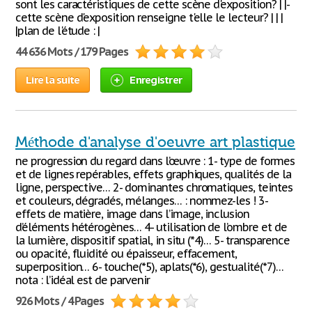
sont les caractéristiques de cette scène d'exposition? | |-
cette scène d'exposition renseigne t'elle le lecteur? | | |
|plan de l'étude : |
44 636 Mots / 179 Pages
Lire la suite
Enregistrer
Méthode d'analyse d'oeuvre art plastique
ne progression du regard dans l’œuvre : 1- type de formes
et de lignes repérables, effets graphiques, qualités de la
ligne, perspective… 2- dominantes chromatiques, teintes
et couleurs, dégradés, mélanges… : nommez-les ! 3-
effets de matière, image dans l’image, inclusion
d’éléments hétérogènes… 4- utilisation de l’ombre et de
la lumière, dispositif spatial, in situ (*4)… 5- transparence
ou opacité, fluidité ou épaisseur, effacement,
superposition… 6- touche(*5), aplats(*6), gestualité(*7)…
nota : l’idéal est de parvenir
926 Mots / 4 Pages