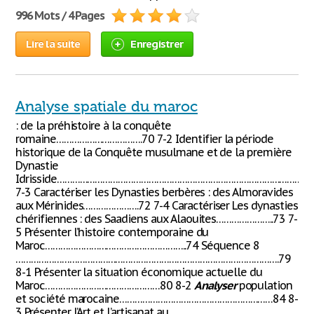
996 Mots / 4 Pages
Lire la suite
Enregistrer
Analyse spatiale du maroc
: de la préhistoire à la conquête
romaine…………………………….70 7-2 Identifier la période
historique de la Conquête musulmane et de la première
Dynastie
Idrisside…………………………………………………………………………………………
7-3 Caractériser les Dynasties berbères : des Almoravides
aux Mérinides………………….72 7-4 Caractériser Les dynasties
chérifiennes : des Saadiens aux Alaouites…………………..73 7-
5 Présenter l’histoire contemporaine du
Maroc………………………………………………..74 Séquence 8
………………………………………………………………………………………….79
8-1 Présenter la situation économique actuelle du
Maroc………………………………………80 8-2
Analyser
population
et société marocaine……………………………………………………84 8-
3 Présenter l’Art et l’artisanat au