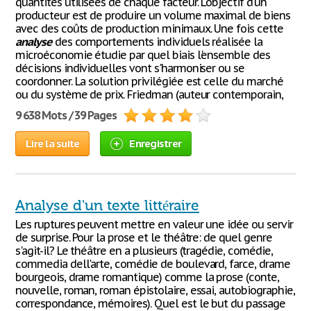
quantités utilisées de chaque facteur. L'objectif d'un
producteur est de produire un volume maximal de biens
avec des coûts de production minimaux. Une fois cette
analyse
des comportements individuels réalisée la
microéconomie étudie par quel biais l'ensemble des
décisions individuelles vont s'harmoniser ou se
coordonner. La solution privilégiée est celle du marché
ou du système de prix. Friedman (auteur contemporain,
9 638 Mots / 39 Pages
Lire la suite
Enregistrer
Analyse d'un texte littéraire
Les ruptures peuvent mettre en valeur une idée ou servir
de surprise. Pour la prose et le théâtre: de quel genre
s'agit-il? Le théâtre en a plusieurs (tragédie, comédie,
commedia dell'arte, comédie de boulevard, farce, drame
bourgeois, drame romantique) comme la prose (conte,
nouvelle, roman, roman épistolaire, essai, autobiographie,
correspondance, mémoires). Quel est le but du passage