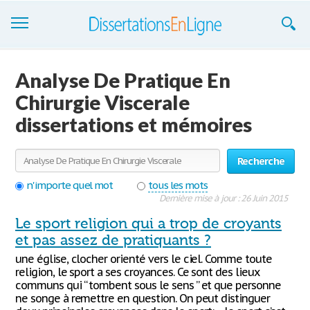
Dissertations
Analyse De Pratique En
S'inscrire
Chirurgie Viscerale
dissertations et mémoires
Se connecter
Contactez-nous
Recherche
n'importe quel mot
tous les mots
Dernière mise à jour : 26 Juin 2015
Le sport religion qui a trop de croyants
et pas assez de pratiquants ?
une église, clocher orienté vers le ciel. Comme toute
religion, le sport a ses croyances. Ce sont des lieux
communs qui “ tombent sous le sens ” et que personne
ne songe à remettre en question. On peut distinguer