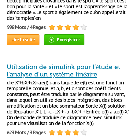
deux principales croyances dans le sport: « le sport c’est
bon pour la santé » et « le sport est l’apprentissage de la
démocratie ». Le sport à également ce qu’on appellerait
des ‘temples’ en
998 Mots / 4 Pages
Lire la suite
Enregistrer
Utilisation de simulink pour l’étude et
l’analyse d’un système linéaire
dre X’’+bX’+cX=a.e(t) dans laquelle e(t) est une fonction
temporelle connue, et a, b, et c sont des coéfficients
constants, peut être traduite par le diagramme suivant,
dans lequel on utilise des blocs intégration, des blocs
amplification et un bloc sommateur Sortie X(t) solution
de l’équation X’   -c -cX + -b -bX’ + + Entrée e(t) a a.e(t) X’’
On demande de traduire ce diagramme avec simulink
pour une visualisation de la fonction X(t)
623 Mots / 3 Pages