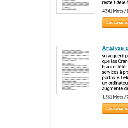
reste fidèle
4 341 Mots / 
Lire la suit
Analyse d
su acquérir p
que les Oran
France Téléc
services à pr
portable. Cel
un ordinateur
augmenté de
1 561 Mots / 
Lire la suit