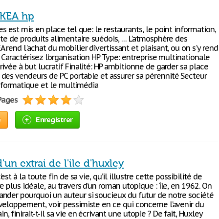
IKEA hp
es est mis en place tel que: le restaurants, le point information,
nte de produits alimentaire suédois, … L’atmosphère des
 rend l'achat du mobilier divertissant et plaisant, ou on s'y rend
. Caractérisez l’organisation HP Type: entreprise multinationale
ivée à but lucratif Finalité: HP ambitionne de garder sa place
des vendeurs de PC portable et assurer sa pérennité Secteur
'informatique et le multimédia
 Pages
e
Enregistrer
'un extrai de l'ile d'huxley
’est à la toute fin de sa vie, qu’il illustre cette possibilité de
e plus idéale, au travers d’un roman utopique : île, en 1962. On
nder pourquoi un auteur si soucieux du futur de notre société
veloppement, voir pessimiste en ce qui concerne l’avenir du
 finirait-t-il sa vie en écrivant une utopie ? De fait, Huxley