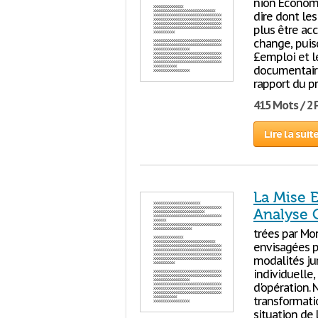
nion Économi
dire dont les
plus être ac
change, puis
£emploi et l
documentaires
rapport du pr
415 Mots / 2
Lire la suit
La Mise E
Analyse C
trées par Mon
envisagées p
modalités ju
individuelle,
d'opération.
transformatio
situation de 