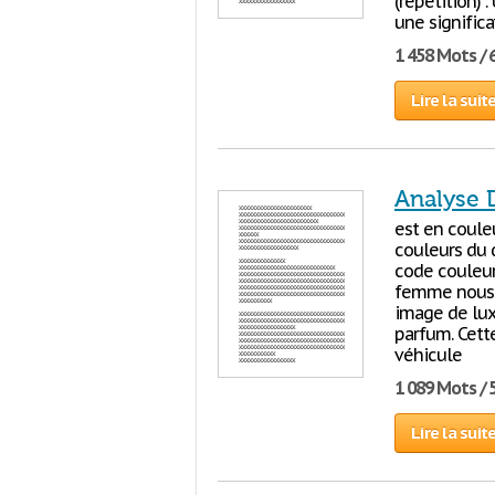
(répétition)
une significa
1 458 Mots / 
Lire la suit
Analyse 
est en coule
couleurs du 
code couleur 
femme nous t
image de lux
parfum. Cett
véhicule
1 089 Mots / 
Lire la suit