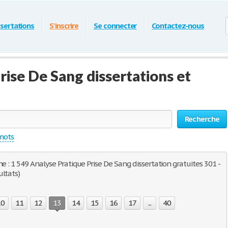
ssertations
S'inscrire
Se connecter
Contactez-nous
rise De Sang dissertations et
Recherche
 mots
e : 1 549 Analyse Pratique Prise De Sang dissertation gratuites 301 -
ultats)
10
11
12
13
14
15
16
17
...
40