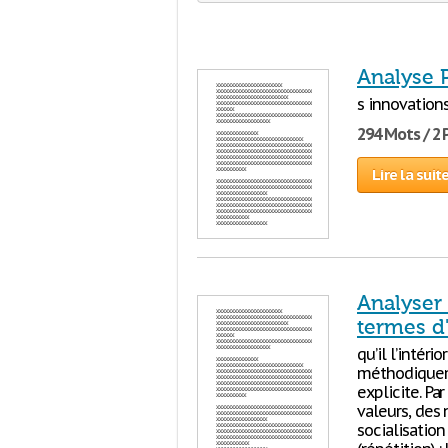
Analyse 
s innovations
294 Mots / 2
Lire la suit
Analyser 
termes d'
qu’il l’intér
méthodiquem
explicite. Pa
valeurs, des 
socialisation