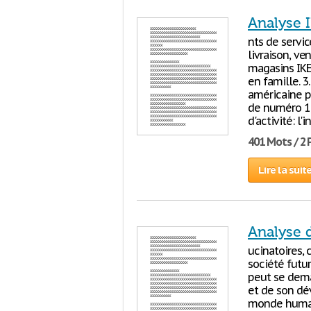
Analyse 
nts de servic
livraison, ve
magasins IKEA
en famille. 3
américaine pr
de numéro 1 
d'activité: l
401 Mots / 2
Lire la suit
Analyse d
ucinatoires, c
société futur
peut se dema
et de son dé
monde humain,