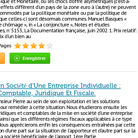
que et Monétaire, où les chocs d'offre asymétriques (c'est-à-
 effets diffèrent d'un pays de la zone euro à l'autre) ne peuvent
commodés par la politique monétaire ou par la politique de
que celles-ci sont désormais communes. Manuel Basques «
e chômage », in « La conjoncture », Notes et études
, n' 5153, La Documentation française, juin 2002. 1. Prix relatif:
ix d'un bien au
 Pages
e
Enregistrer
n Société d'Une Entreprise Individuelle :
omptable, Juridique Et Fiscale.
sieur Pierre au sein de son exploitation et les solutions
our remédier à cette situation. Nous étudierons ensuite les
ridiques et comptables de la mise en société d'une entreprise
 ainsi que les différents régimes fiscaux applicables à ce type
 Nous apprécierons enfin les conséquences entraînées par cette
n d’une part sur la situation de l'apporteur et d'autre part sur la
la société bénéficiaire de l'apport. 1ère Partie