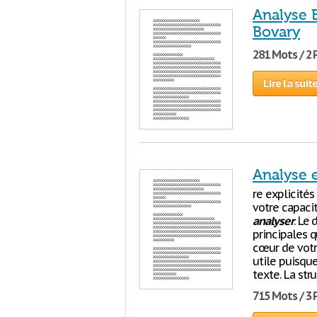
Analyse 
Bovary
281 Mots / 2
Lire la suit
Analyse 
re explicités
votre capac
analyser
. Le
principales q
cœur de votr
utile puisqu
texte. La str
715 Mots / 3