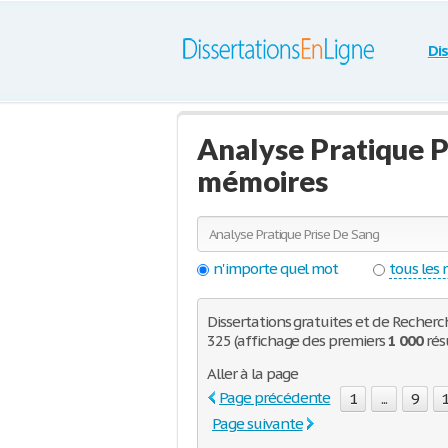
Di
Analyse Pratique P
mémoires
n'importe quel mot
tous les
Dissertations gratuites et de Recherch
325 (affichage des premiers
1 000
rés
Aller à la page
Page précédente
1
...
9
Page suivante