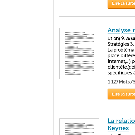
Lire la suit
Analyse
ution) 9.
Anal
Stratégies 3.
La problémat
place diffé
Internet,…) p
clientèle.(dé
spécifiques 
1 127 Mots / 
Lire la suit
La relati
Keynes