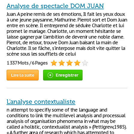
Analyse de spectacle DOM JUAN
Juan. A peine remis de ses émotions, Il fait les yeux doux
à une jeune paysanne, Mathurine. Pierrot sort et Dom Juan
entre en scène. Il entreprend de séduire Charlotte et lui
promet le mariage. Charlotte, un moment hésitante se
laisse gagner par l'ambition de devenir une noble dame.
Pierrot, de retour, trouve Dom Juan baisant la main de
Charlotte. Il se fâche, s’interpose mais doit vite quitter la
scène sous les soufflets de celui
1 337 Mots / 6 Pages
Lire la suite
Enregistrer
L'analyse contextualiste
n attempt to specifiy some of the language and
conditions to link the multilevel analysis and processual
analysis of organisation phenomena in what may be
called a holistic, contextualist analysis » (Pettigrew,1985).
« A further area of research which has attempted to