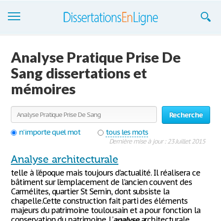
Dissertations
Analyse Pratique Prise De
S'inscrire
Sang dissertations et
mémoires
Se connecter
Contactez-nous
Recherche
n'importe quel mot
tous les mots
Dernière mise à jour : 23 Juillet 2015
Analyse architecturale
telle à l’époque mais toujours d’actualité. Il réalisera ce
bâtiment sur l’emplacement de l’ancien couvent des
Carmélites, quartier St Sernin, dont subsiste la
chapelle.Cette construction fait parti des éléments
majeurs du patrimoine toulousain et a pour fonction la
conservation du patrimoine. L’
analyse
architecturale