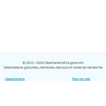
© 2011–2026 DissertationsEnLigne.com
Dissertations gratuites, mémoires, discours et notes de recherche
Dissertations
Plan du site
S'inscrire
Foire aux questions
Politique de confidentialité
Se connecter
Contactez-nous
Conditions d'utilisation