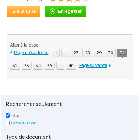
Lire la suite
Enregistrer
Aller à la page
Page précédente
1
...
27
28
29
30
31
Page suivante
32
33
34
35
...
40
Rechercher seulement
Titre
Corps du texte
Type de document