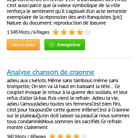
c'est aussi parce que la valeur symbolique de la ville
renforça le sentiment qu'il s'agissait d'un acte terroriste
exemplaire de la répression des anti-franquistes. [pic]
Nature du document: reproduction de l’oeuvre
1 345 Mots / 6 Pages
Lire la suite
Enregistrer
Analyse chanson de craonne
adieu aux civelots. Même sans tambour, même sans
trompette, On s’en va là haut en baissant la tête… Ce
couplet évoque le retour à la guerre des soldats, et leur
refus d'aller là-bas. Puis vient le refrain : Adieu la vie,
adieu l'amour,Adieu toutes les femmesC'est bien fini,
c'est pour toujoursDe cette guerre infâmeC'est à Craonne
sur le plateauQu'on doit laisser sa peauCar nous sommes
tous condamnésNous sommes les sacrifiés Ce refrain
montre clairement
942 Mots / 4 Pages