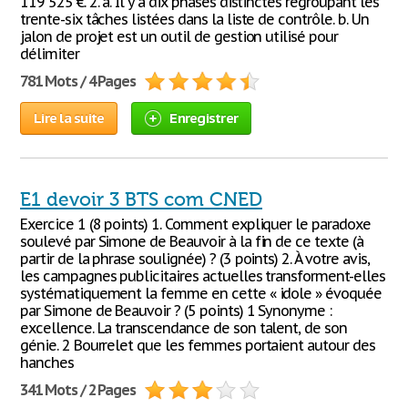
119 525 €. 2. a. Il y a dix phases distinctes regroupant les
trente-six tâches listées dans la liste de contrôle. b. Un
jalon de projet est un outil de gestion utilisé pour
délimiter
781 Mots / 4 Pages
Lire la suite
Enregistrer
E1 devoir 3 BTS com CNED
Exercice 1 (8 points) 1. Comment expliquer le paradoxe
soulevé par Simone de Beauvoir à la fin de ce texte (à
partir de la phrase soulignée) ? (3 points) 2. À votre avis,
les campagnes publicitaires actuelles transforment-elles
systématiquement la femme en cette « idole » évoquée
par Simone de Beauvoir ? (5 points) 1 Synonyme :
excellence. La transcendance de son talent, de son
génie. 2 Bourrelet que les femmes portaient autour des
hanches
341 Mots / 2 Pages