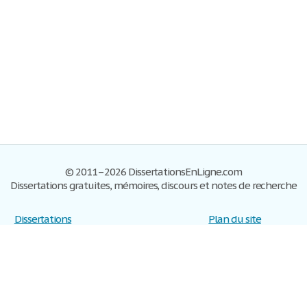
© 2011–2026 DissertationsEnLigne.com
Dissertations gratuites, mémoires, discours et notes de recherche
Dissertations
Plan du site
S'inscrire
Foire aux questions
Politique de confidentialité
Se connecter
Contactez-nous
Conditions d'utilisation