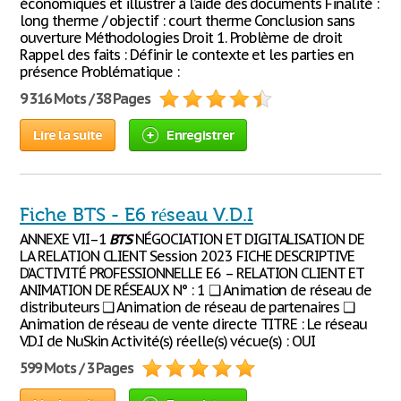
économiques et illustrer à l’aide des documents Finalité :
long therme / objectif : court therme Conclusion sans
ouverture Méthodologies Droit 1. Problème de droit
Rappel des faits : Définir le contexte et les parties en
présence Problématique :
9 316 Mots / 38 Pages
Lire la suite
Enregistrer
Fiche BTS - E6 réseau V.D.I
ANNEXE VII–1
BTS
NÉGOCIATION ET DIGITALISATION DE
LA RELATION CLIENT Session 2023 FICHE DESCRIPTIVE
D’ACTIVITÉ PROFESSIONNELLE E6 – RELATION CLIENT ET
ANIMATION DE RÉSEAUX N° : 1 ❑ Animation de réseau de
distributeurs ❑ Animation de réseau de partenaires ❑
Animation de réseau de vente directe TITRE : Le réseau
V.D.I de NuSkin Activité(s) réelle(s) vécue(s) : OUI
599 Mots / 3 Pages