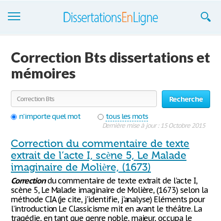
Dissertations
Correction Bts dissertations et
S'inscrire
mémoires
Se connecter
Recherche
Contactez-nous
n'importe quel mot
tous les mots
Dernière mise à jour : 15 Octobre 2015
Correction du commentaire de texte
extrait de l’acte I, scène 5, Le Malade
imaginaire de Molière, (1673)
Correction
du commentaire de texte extrait de l’acte I,
scène 5, Le Malade imaginaire de Molière, (1673) selon la
méthode CIA (je cite, j'identifie, j'analyse) Eléments pour
l’introduction Le Classicisme mit en avant le théâtre. La
tragédie, en tant que genre noble, majeur, occupa le