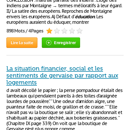
CONCLUSION : maîtrise parfaite des indiens . Éloge des
indiens par Montaigne → termes mélioratifs à leur égard.
II/ La satire des européens. Reproches de Montaigne
envers les européens. A) Défaut d'
éducation
. Les
européens auraient du éduquer, montrer
898 Mots / 4 Pages
Lire la suite
Enregistrer
La situation financier, social et les
sentiments de gervaise par rapport aux
logements
d avait décollé le papier ; la perse pompadour étalait des
lambeaux qui pendaient pareils à des toiles d’araignée
lourdes de poussière.“ “ Une odeur d’amidon aigre, une
puanteur faite de moisi, de graillon et de crasse. “ “ Elle
n’avait pas vu la boutique se salir ; elle s’y abandonnait et
s’habituait au papier déchiré, aux boiseries graisseuses. “
(Chapitre IX page 339) On voit que la boutique de
Gervaise n’est plus propre comme