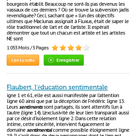
bourgeois établit. Beaucoup ne sont-ils pas devenus les
vassaux de ces derniers ? Où se trouve la subversion jadis
revendiquée? Ceci, sachant que « l’un des objectifs
ultimes que Maciunas assignait à Fluxus, était de saper le
rôle traditionnel de l’art et de l’artiste. Il espérait
démontrer que tout un chacun est artiste et les artistes
NE sont
1 053 Mots / 5 Pages
Lire la suite
Enregistrer
Flaubert, l'éducation sentimentale
igne 1 et 61, elle est aussi manifestée par l’attention
ligne 60 ainsi que par la déception de Frédéric ligne 13.
Leurs
sentiments
sont partagés, ils sont attentifs l’un à
l’autre (ligne 14). L’exclusivité de leur lien transparait aussi
par ce désir d’isolement ligne 2. Dans cette relation
intime, cette sincérité, intervient fugacement le
domaine
sentimental
comme possible éloignement ligne
19. Il s’agit donc de deux personnages dont le lien est