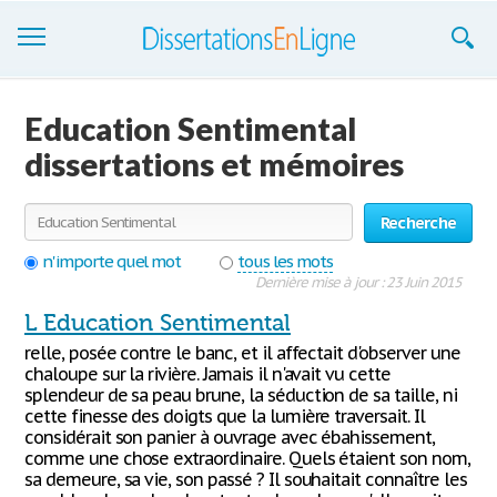
Dissertations
Education Sentimental
S'inscrire
dissertations et mémoires
Se connecter
Recherche
Contactez-nous
n'importe quel mot
tous les mots
Dernière mise à jour : 23 Juin 2015
L Education Sentimental
relle, posée contre le banc, et il affectait d'observer une
chaloupe sur la rivière. Jamais il n'avait vu cette
splendeur de sa peau brune, la séduction de sa taille, ni
cette finesse des doigts que la lumière traversait. Il
considérait son panier à ouvrage avec ébahissement,
comme une chose extraordinaire. Quels étaient son nom,
sa demeure, sa vie, son passé ? Il souhaitait connaître les