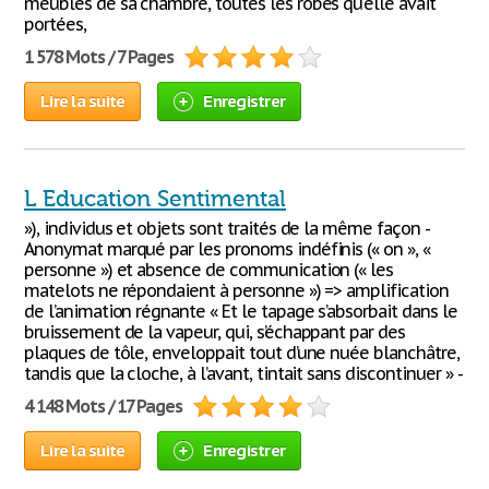
meubles de sa chambre, toutes les robes qu'elle avait
portées,
1 578 Mots / 7 Pages
Lire la suite
Enregistrer
L Education Sentimental
»), individus et objets sont traités de la même façon -
Anonymat marqué par les pronoms indéfinis (« on », «
personne ») et absence de communication (« les
matelots ne répondaient à personne ») => amplification
de l’animation régnante « Et le tapage s’absorbait dans le
bruissement de la vapeur, qui, s’échappant par des
plaques de tôle, enveloppait tout d’une nuée blanchâtre,
tandis que la cloche, à l’avant, tintait sans discontinuer » -
4 148 Mots / 17 Pages
Lire la suite
Enregistrer