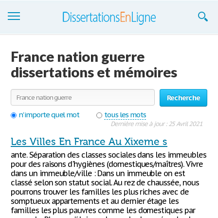
Dissertations
France nation guerre
S'inscrire
dissertations et mémoires
Se connecter
Recherche
Contactez-nous
n'importe quel mot
tous les mots
Dernière mise à jour : 25 Avril 2021
Les Villes En France Au Xixeme s
ante. Séparation des classes sociales dans les immeubles
pour des raisons d'hygiènes (domestiques/maîtres). Vivre
dans un immeuble/ville : Dans un immeuble on est
classé selon son statut social. Au rez de chaussée, nous
pourrons trouver les familles les plus riches avec de
somptueux appartements et au dernier étage les
familles les plus pauvres comme les domestiques par