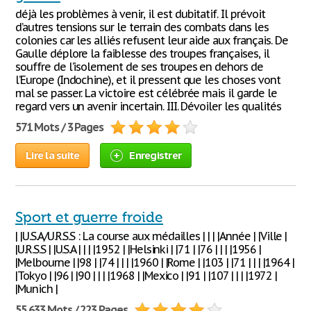
déjà les problèmes à venir, il est dubitatif. Il prévoit
d’autres tensions sur le terrain des combats dans les
colonies car les alliés refusent leur aide aux français. De
Gaulle déplore la faiblesse des troupes françaises, il
souffre de l’isolement de ses troupes en dehors de
l’Europe (Indochine), et il pressent que les choses vont
mal se passer. La victoire est célébrée mais il garde le
regard vers un avenir incertain. III. Dévoiler les qualités
571 Mots / 3 Pages
Lire la suite
Enregistrer
Sport et guerre froide
| |U.S.A/U.R.S.S : La course aux médailles | | | |Année | |Ville |
|U.R.S.S | |U.S.A | | | |1952 | |Helsinki | |71 | |76 | | | |1956 |
|Melbourne | |98 | |74 | | | |1960 | |Rome | |103 | |71 | | | |1964 |
|Tokyo | |96 | |90 | | | |1968 | |Mexico | |91 | |107 | | | |1972 |
|Munich |
55 633 Mots / 223 Pages