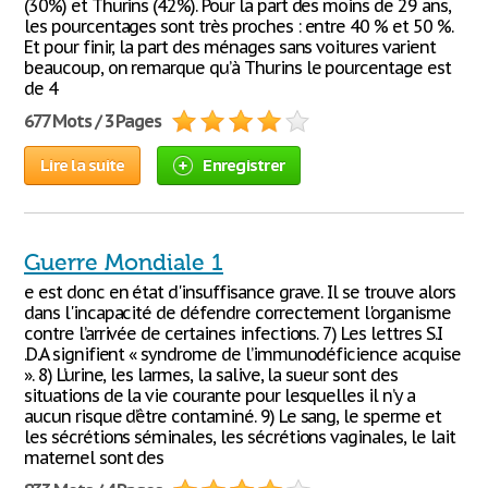
(30%) et Thurins (42%). Pour la part des moins de 29 ans,
les pourcentages sont très proches : entre 40 % et 50 %.
Et pour finir, la part des ménages sans voitures varient
beaucoup, on remarque qu’à Thurins le pourcentage est
de 4
677 Mots / 3 Pages
Lire la suite
Enregistrer
Guerre Mondiale 1
e est donc en état d'insuffisance grave. Il se trouve alors
dans l'incapacité de défendre correctement l'organisme
contre l’arrivée de certaines infections. 7) Les lettres S.I
.D.A signifient « syndrome de l’immunodéficience acquise
». 8) L’urine, les larmes, la salive, la sueur sont des
situations de la vie courante pour lesquelles il n’y a
aucun risque d’être contaminé. 9) Le sang, le sperme et
les sécrétions séminales, les sécrétions vaginales, le lait
maternel sont des