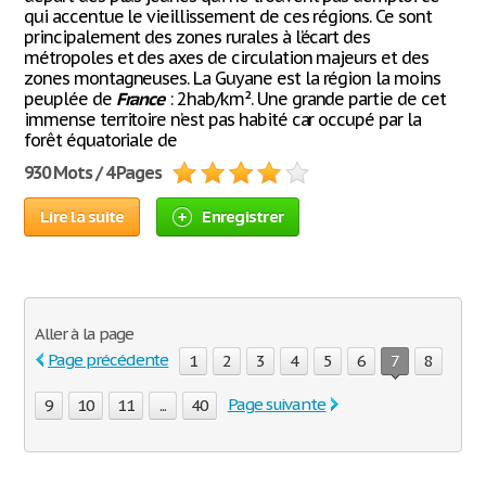
qui accentue le vieillissement de ces régions. Ce sont
principalement des zones rurales à l’écart des
métropoles et des axes de circulation majeurs et des
zones montagneuses. La Guyane est la région la moins
peuplée de
France
: 2hab/km². Une grande partie de cet
immense territoire n’est pas habité car occupé par la
forêt équatoriale de
930 Mots / 4 Pages
Lire la suite
Enregistrer
Aller à la page
Page précédente
1
2
3
4
5
6
7
8
Page suivante
9
10
11
...
40