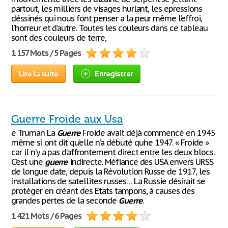
partout, les milliers de visages hurlant, les epressions
déssinés qui nous font penser a la peur même l’effroi,
l’horreur et d’autre. Toutes les couleurs dans ce tableau
sont des couleurs de terre,
1 157 Mots / 5 Pages
Lire la suite
Enregistrer
Guerre Froide aux Usa
e Truman La
Guerre
Froide avait déjà commencé en 1945
même si ont dit qu’elle n’a débuté qu’ne 1947. « Froide »
car il n’y a pas d’affrontement direct entre les deux blocs.
C’est une
guerre
indirecte. Méfiance des USA envers URSS
de longue date, depuis la Révolution Russe de 1917, les
installations de satellites russes… La Russie désirait se
protéger en créant des Etats tampons, à causes des
grandes pertes de la seconde
Guerre
.
1 421 Mots / 6 Pages