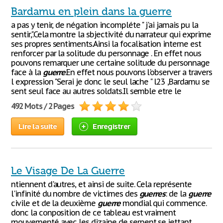
Bardamu en plein dans la guerre
a pas y tenir, de négation incompléte " j'ai jamais pu la
sentir,".Cela montre la sbjectivité du narrateur qui exprime
ses propres sentiments.Ainsi la focalisation interne est
renforcer par la solitude du personnage . En effet nous
pouvons remarquer une certaine solitude du personnage
face à la
guerre
.En effet nous pouvons l'observer a travers
l expression "Serai je donc le seul lache " l23 ,Bardamu se
sent seul face au autres soldats.Il semble etre le
492 Mots / 2 Pages
Lire la suite
Enregistrer
Le Visage De La Guerre
ntiennent d'autres, et ainsi de suite. Cela représente
l'infinité du nombre de victimes des
guerres
: de la
guerre
civile et de la deuxième
guerre
mondial qui commence.
donc la conposition de ce tableau est vraiment
mouvementé avec les dizaine de serpent se jettant