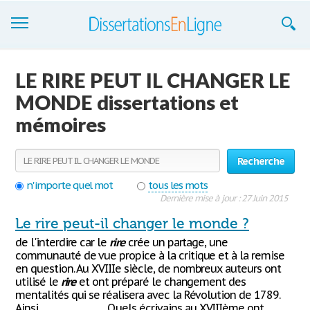
Dissertations
LE RIRE PEUT IL CHANGER LE
S'inscrire
MONDE dissertations et
mémoires
Se connecter
Contactez-nous
Recherche
n'importe quel mot
tous les mots
Dernière mise à jour : 27 Juin 2015
Le rire peut-il changer le monde ?
de l'interdire car le
rire
crée un partage, une
communauté de vue propice à la cri­tique et à la remise
en question. Au XVIIIe siècle, de nombreux auteurs ont
utilisé le
rire
et ont préparé le changement des
mentalités qui se réalisera avec la Révolution de 1789.
Ainsi, ……………………. Quels écrivains au XVIIIème ont