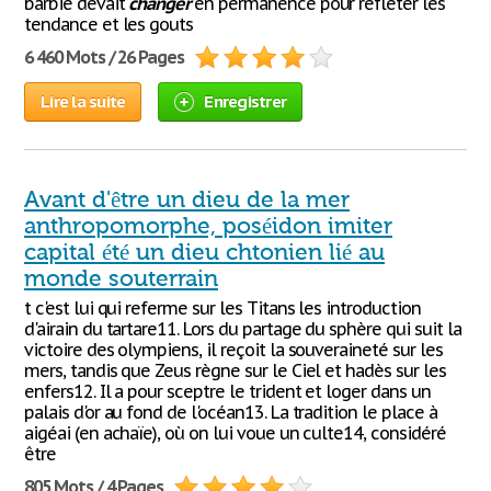
barbie devait
changer
en permanence pour refleter les
tendance et les gouts
6 460 Mots / 26 Pages
Lire la suite
Enregistrer
Avant d'être un dieu de la mer
anthropomorphe, poséidon imiter
capital été un dieu chtonien lié au
monde souterrain
t c'est lui qui referme sur les Titans les introduction
d'airain du tartare11. Lors du partage du sphère qui suit la
victoire des olympiens, il reçoit la souveraineté sur les
mers, tandis que Zeus règne sur le Ciel et hadès sur les
enfers12. Il a pour sceptre le trident et loger dans un
palais d'or au fond de l'océan13. La tradition le place à
aigéai (en achaïe), où on lui voue un culte14, considéré
être
805 Mots / 4 Pages