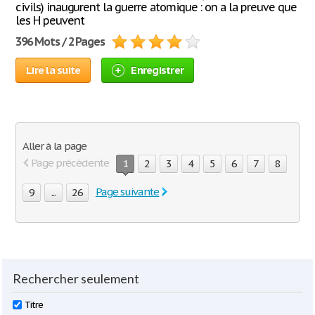
civils) inaugurent la guerre atomique : on a la preuve que
les H peuvent
396 Mots / 2 Pages
Lire la suite
Enregistrer
Aller à la page
Page précédente
1
2
3
4
5
6
7
8
Page suivante
9
...
26
Rechercher seulement
Titre