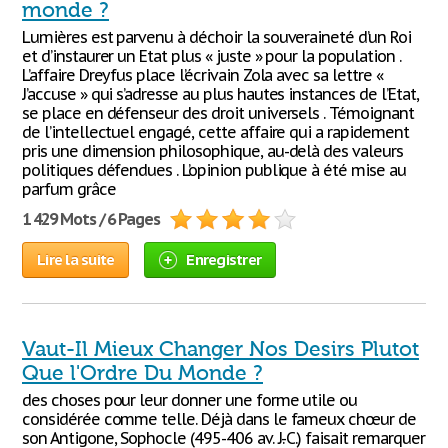
monde ?
Lumières est parvenu à déchoir la souveraineté d’un Roi
et d’instaurer un Etat plus « juste » pour la population .
L’affaire Dreyfus place l’écrivain Zola avec sa lettre «
J’accuse » qui s’adresse au plus hautes instances de l’Etat,
se place en défenseur des droit universels . Témoignant
de l’intellectuel engagé, cette affaire qui a rapidement
pris une dimension philosophique, au-delà des valeurs
politiques défendues . L’opinion publique à été mise au
parfum grâce
1 429 Mots / 6 Pages
Lire la suite
Enregistrer
Vaut-Il Mieux Changer Nos Desirs Plutot
Que l'Ordre Du Monde ?
des choses pour leur donner une forme utile ou
considérée comme telle. Déjà dans le fameux chœur de
son Antigone, Sophocle (495-406 av. J.-C.) faisait remarquer