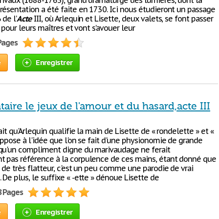
arivaux (1688-1763), grand dramaturge des lumières, dont la
résentation a été faite en 1730. Ici nous étudieront un passage
 de l’
Acte
III, où Arlequin et Lisette, deux valets, se font passer
re pour leurs maîtres et vont s’avouer leur
 Pages
e
Enregistrer
re le jeux de l'amour et du hasard,acte III
fait qu'Arlequin qualifie la main de Lisette de « rondelette » et «
oppose à l'idée que l'on se fait d'une physionomie de grande
qu'un compliment digne du marivaudage ne ferait
 pas référence à la corpulence de ces mains, étant donné que
n de très flatteur, c'est un peu comme une parodie de vrai
De plus, le suffixe « -ette » dénoue Lisette de
8 Pages
e
Enregistrer