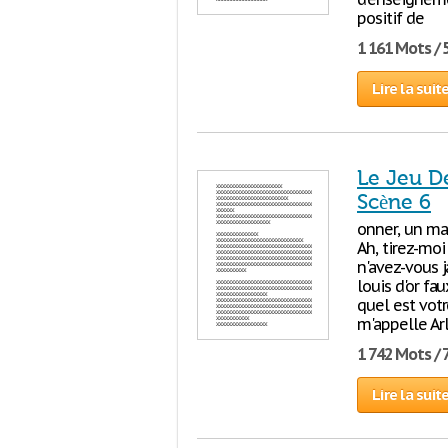
positif de
1 161 Mots / 
Lire la suit
Le Jeu De
Scène 6
onner, un mau
Ah, tirez-moi
n'avez-vous 
louis d'or fa
quel est votr
m'appelle Arl
1 742 Mots / 
Lire la suit