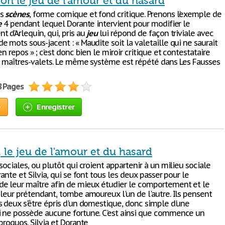
ion le jeu de l'amour et du hasard
es
scènes
, forme comique et fond critique. Prenons l’exemple de
e
4 pendant lequel Dorante intervient pour modifier le
 d’Arlequin, qui, pris au
jeu
lui répond de façon triviale avec
 mots sous-jacent : « Maudite soit la valetaille qui ne saurait
en repos » ; c’est donc bien le miroir critique et contestataire
s maîtres-valets. Le même système est répété dans Les Fausses
8 Pages
e
Enregistrer
 le jeu de l'amour et du hasard
sociales, ou plutôt qui croient appartenir à un milieu sociale
rante et Silvia, qui se font tous les deux passer pour le
e leur maître afin de mieux étudier le comportement et le
 leur prétendant, tombe amoureux l'un de l'autre. Ils pensent
s deux s'être épris d'un domestique, donc simple d'une
 ne possède aucune fortune. C'est ainsi que commence un
proquos. Silvia et Dorante