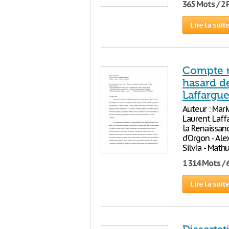
365 Mots / 2
Lire la suit
Compte r
hasard d
Laffargue
Auteur : Mari
Laurent Laff
la Renaissanc
d’Orgon - Ale
Silvia - Math
1 314 Mots / 
Lire la suit