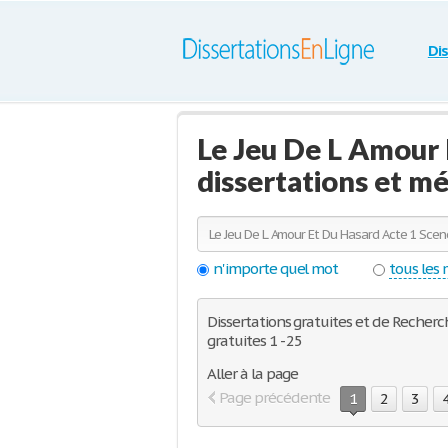
Di
Le Jeu De L Amour 
dissertations et m
n'importe quel mot
tous les
Dissertations gratuites et de Recherc
gratuites 1 - 25
Aller à la page
Page précédente
1
2
3