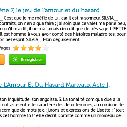
cène 7, le jeu de l'amour et du hasard
__ C'est que je me méfie de lui, car il est raisonneur. SILVIA __
portraits, on n'en a que faire ; j'ai soin que ce valet me parle peu,
u qu'il m'a dit, il ne m'a jamais rien dit que de très sage. LISETTE
u'il est homme à vous avoir conté des histoires maladroites, pour
 son bel esprit. SILVIA __ Mon déguisement
 Pages
e
Enregistrer
e L'Amour Et Du Hasard Marivaux Acte I,
e son inquiétude, son angoisse. 3. La tonalité comique due à la
u contraste entre le caractère des deux femmes, au comique de
comique de mots (ex. : jurons et expressions de Lisette : " tout
s cet homme là ! " elle décrit Dorante comme un morceau de