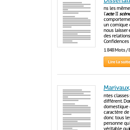
Dissertat
ns les mêm
l’
acte
II
scèn
comportement
un comique de
nous laisser 
des relation
Confidences
1 848 Mots / 
Lire la suit
Marivaux,
ntes classes 
différent. Do
domestique d
caractère de
donc tous le
personne qui
véritable qui