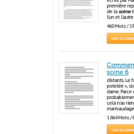
écrite par M
première rep
de la
scène
6
l’un et l’aut
460 Mots / 2
Lire la suit
Commentai
scène 6
distants. Le 
potelée », s'
dame. Parce 
probablement
cela n'as rie
marivaudage. 
1 864 Mots / 
Lire la suit