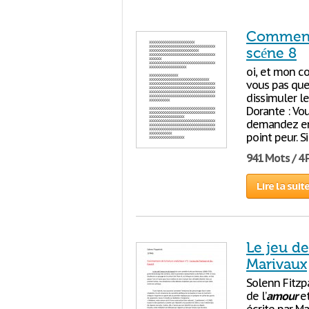
Commentai
scéne 8
oi, et mon co
vous pas que 
dissimuler le
Dorante : Vou
demandez enc
point peur. Si
941 Mots / 4
Lire la suit
Le jeu de
Marivaux
Solenn Fitzp
de l’
amour
e