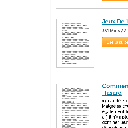
Jeux De 
331 Mots / 2
Lire la suit
Commenta
Hasard
» (autodérisio
Malgré sa ch
également le 
(…) il n'y a 
dominer leur
d'enseigneme