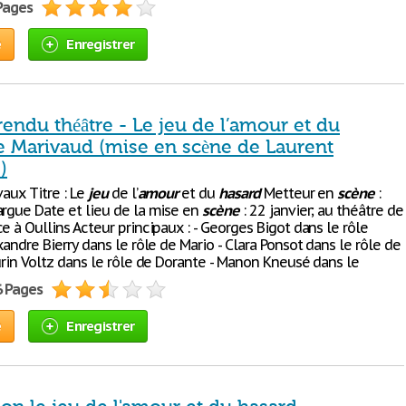
 Pages
e
Enregistrer
endu théâtre - Le jeu de l’amour et du
e Marivaud (mise en scène de Laurent
)
vaux Titre : Le
jeu
de l’
amour
et du
hasard
Metteur en
scène
:
argue Date et lieu de la mise en
scène
: 22 janvier; au théâtre de
e à Oullins Acteur principaux : - Georges Bigot dans le rôle
xandre Bierry dans le rôle de Mario - Clara Ponsot dans le rôle de
urin Voltz dans le rôle de Dorante - Manon Kneusé dans le
6 Pages
e
Enregistrer