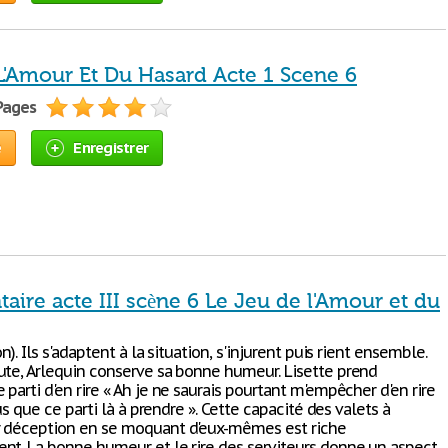
L'Amour Et Du Hasard Acte 1 Scene 6
 Pages
e
Enregistrer
ire acte III scène 6 Le Jeu de l'Amour et du
n). Ils s'adaptent à la situation, s'injurent puis rient ensemble.
ute, Arlequin conserve sa bonne humeur. Lisette prend
parti d'en rire « Ah je ne saurais pourtant m'empêcher d'en rire
plus que ce parti là à prendre ». Cette capacité des valets à
 déception en se moquant d'eux-mêmes est riche
nt. La bonne humeur et le rire des serviteurs donne un aspect