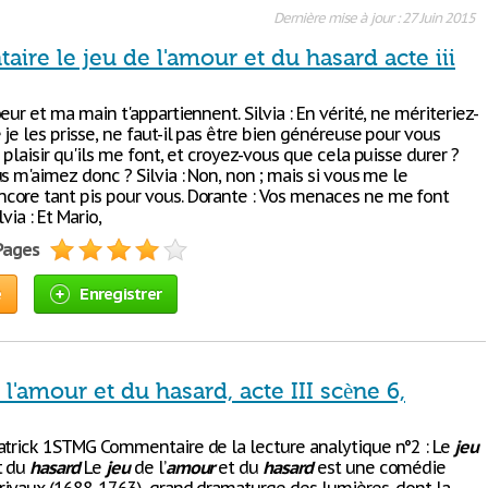
Dernière mise à jour : 27 Juin 2015
re le jeu de l'amour et du hasard acte iii
eur et ma main t'appartiennent. Silvia : En vérité, ne mériteriez-
je les prisse, ne faut-il pas être bien généreuse pour vous
 plaisir qu'ils me font, et croyez-vous que cela puisse durer ?
s m'aimez donc ? Silvia : Non, non ; mais si vous me le
ore tant pis pour vous. Dorante : Vos menaces ne me font
lvia : Et Mario,
 Pages
e
Enregistrer
 l'amour et du hasard, acte III scène 6,
atrick 1STMG Commentaire de la lecture analytique n°2 : Le
jeu
t du
hasard
Le
jeu
de l’
amour
et du
hasard
est une comédie