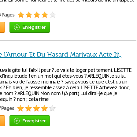
5 Pages
e
Enregistrer
 l'Amour Et Du Hasard Marivaux Acte Iii,
vais gîte lui fait-il peur ? Je vais le loger petitement. LISETTE
 d'inquiétude ! en un mot qui êtes-vous ? ARLEQUIN Je suis...
jamais vu de fausse monnaie ? savez-vous ce que c'est qu'un
ux ? Eh bien, je ressemble assez à cela. LISETTE Achevez donc,
e nom ? ARLEQUIN Mon nom ! (A part.) Lui dirai-je que je
equin ? non ; cela rime
7 Pages
e
Enregistrer