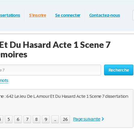
ssertations
S'inscrire
Se connecter
Contactez-nous
Et Du Hasard Acte 1 Scene 7
émoires
Recherche
 mots
he : 642 Le Jeu De L Amour Et Du Hasard Acte 1 Scene 7 dissertation
Page suivante
4
5
6
7
8
9
...
26