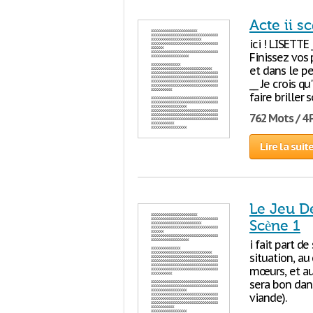
Acte ii s
ici ! LISETTE 
Finissez vos 
et dans le pe
__ Je crois q
faire briller
762 Mots / 4
Lire la suit
Le Jeu D
Scène 1
i fait part d
situation, a
mœurs, et au 
sera bon dan
viande).