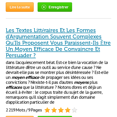
Lire la suite
Enregistrer
Les Textes Littéraires Et Les Formes
d'Argumentation Souvent Complexes
Qu'Ils Proposent Vous Paraissent-Ils Être
Un Moyen Efficace De Convaincre Et
Persuader ?
dans l’acquiescement béat. Est-ce bien la vocation de la
littérature d’être un outil au service d’une cause ? Ne
devrait-elle pas se montrer plus désintéressée ? Est-elle
un
moyen
efficace
de propager ses idées ou ses
convictions ? N’existe-t-il pas d’autres
moyens
plus
efficaces
que la littérature ? Notons d’ores et déjà un
écueil à éviter : le corpus traite du sujet de la guerre,
remarquons qu’il s’agit simplement d’un domaine
d’application particulier de
2 219 Mots / 9 Pages