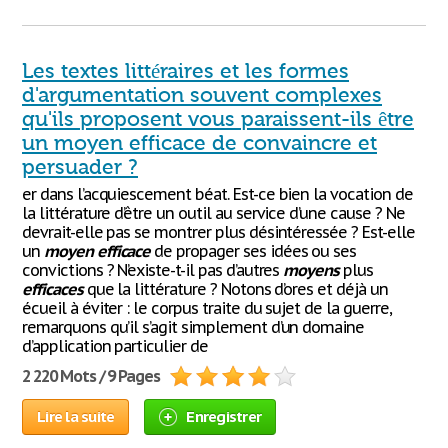
Les textes littéraires et les formes
d'argumentation souvent complexes
qu'ils proposent vous paraissent-ils être
un moyen efficace de convaincre et
persuader ?
er dans l’acquiescement béat. Est-ce bien la vocation de
la littérature d’être un outil au service d’une cause ? Ne
devrait-elle pas se montrer plus désintéressée ? Est-elle
un
moyen
efficace
de propager ses idées ou ses
convictions ? N’existe-t-il pas d’autres
moyens
plus
efficaces
que la littérature ? Notons d’ores et déjà un
écueil à éviter : le corpus traite du sujet de la guerre,
remarquons qu’il s’agit simplement d’un domaine
d’application particulier de
2 220 Mots / 9 Pages
Lire la suite
Enregistrer