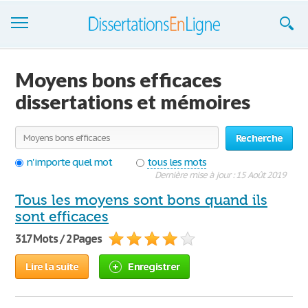
Dissertations
Moyens bons efficaces
S'inscrire
dissertations et mémoires
Se connecter
Recherche
Contactez-nous
n'importe quel mot
tous les mots
Dernière mise à jour : 15 Août 2019
Tous les moyens sont bons quand ils
sont efficaces
317 Mots / 2 Pages
Lire la suite
Enregistrer