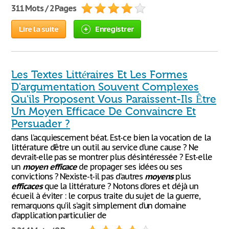
311 Mots / 2 Pages
Lire la suite
Enregistrer
Les Textes Littéraires Et Les Formes
D'argumentation Souvent Complexes
Qu'ils Proposent Vous Paraissent-Ils Être
Un Moyen Efficace De Convaincre Et
Persuader ?
dans l’acquiescement béat. Est-ce bien la vocation de la
littérature d’être un outil au service d’une cause ? Ne
devrait-elle pas se montrer plus désintéressée ? Est-elle
un
moyen
efficace
de propager ses idées ou ses
convictions ? N’existe-t-il pas d’autres
moyens
plus
efficaces
que la littérature ? Notons d’ores et déjà un
écueil à éviter : le corpus traite du sujet de la guerre,
remarquons qu’il s’agit simplement d’un domaine
d’application particulier de