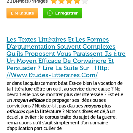
2 214 Mots / 9 Pages
Lire la suite
Enregistrer
Les Textes Littéraires Et Les Formes
D'argumentation Souvent Complexes
Qu'ils Proposent Vous Paraissent-Ils Être
Un Moyen Efficace De Convaincre Et
Persuader ? Lire La Suite Sur : Http:
//Www.Etudes-Litteraires.Com/
er dans l’acquiescement béat. Est-ce bien la vocation de
la littérature d’être un outil au service d’une cause ? Ne
devrait-elle pas se montrer plus désintéressée ? Est-elle
un
moyen
efficace
de propager ses idées ou ses
convictions ? N’existe-t-il pas d’autres
moyens
plus
efficaces
que la littérature ? Notons d’ores et déjà un
écueil à éviter : le corpus traite du sujet de la guerre,
remarquons qu’il s’agit simplement d’un domaine
d’application particulier de