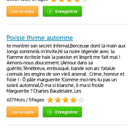
Lire la suite
Enregistrer
Poésie thème automne
te montrer son secret infernal,Berceuse dont la main aux
longs sommeils m’invite,Ni sa noire légende avec la
flamme écrite.Je hais la passion et l’esprit me fait mal !
Aimons-nous doucement. L’Amour dans sa
guérite,Ténébreux, embusqué, bande son arc fatal.Je
connais les engins de son vieil arsenal : Crime, horreur et
folie ! - Ô pâle marguerite !Comme moi n’es-tu pas un
soleil automnal,Ô ma si blanche, ô ma si froide
Marguerite ? Charles Baudelaire, Les
637 Mots / 3 Pages
Lire la suite
Enregistrer