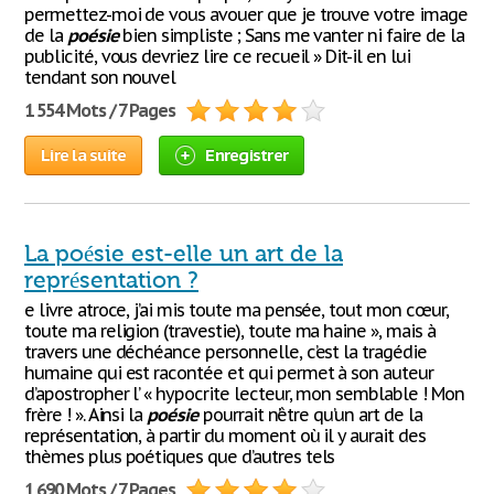
permettez-moi de vous avouer que je trouve votre image
de la
poésie
bien simpliste ; Sans me vanter ni faire de la
publicité, vous devriez lire ce recueil » Dit-il en lui
tendant son nouvel
1 554 Mots / 7 Pages
Lire la suite
Enregistrer
La poésie est-elle un art de la
représentation ?
e livre atroce, j’ai mis toute ma pensée, tout mon cœur,
toute ma religion (travestie), toute ma haine », mais à
travers une déchéance personnelle, c’est la tragédie
humaine qui est racontée et qui permet à son auteur
d’apostropher l’ « hypocrite lecteur, mon semblable ! Mon
frère ! ». Ainsi la
poésie
pourrait n’être qu’un art de la
représentation, à partir du moment où il y aurait des
thèmes plus poétiques que d’autres tels
1 690 Mots / 7 Pages