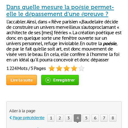
Dans quelle mesure la poésie permet-
elle le dépassement d'une épreuve ?
l'accabler. Ainsi, dans « Rêve parisien »,Baudelaire décide
de construire un univers merveilleux s'autoproclamant «
architecte de ses [mes] fééries ». La création poétique est
donc en quelque sorte une fenêtre ouverte sur un
univers personnel, refuge inviolable. En outre la
poésie
,
de par le fait qu'elle soit art, est donc mouvement de
visée vers le beau. En cela, elle confère à l'homme la foi
en un idéal qu'il pourra concevoir et donc dépasser
1 224 Mots / 5 Pages
Lire la suite
Enregistrer
Aller à la page
Page précédente
1
2
3
4
5
6
7
8