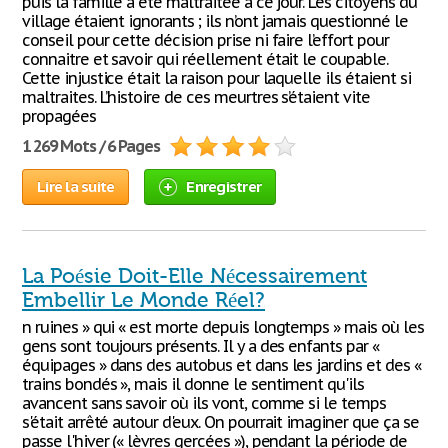
puis la famille a été maltraitée à ce jour. Les citoyens du
village étaient ignorants ; ils n’ont jamais questionné le
conseil pour cette décision prise ni faire l’effort pour
connaitre et savoir qui réellement était le coupable.
Cette injustice était la raison pour laquelle ils étaient si
maltraites. L’histoire de ces meurtres s’étaient vite
propagées
1 269 Mots / 6 Pages
Lire la suite
Enregistrer
La Poésie Doit-Elle Nécessairement
Embellir Le Monde Réel?
n ruines » qui « est morte depuis longtemps » mais où les
gens sont toujours présents. Il y a des enfants par «
équipages » dans des autobus et dans les jardins et des «
trains bondés », mais il donne le sentiment qu'ils
avancent sans savoir où ils vont, comme si le temps
s'était arrêté autour d'eux. On pourrait imaginer que ça se
passe l'hiver (« lèvres gercées »), pendant la période de