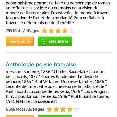
polymophisme permet de faire du personnage de roman
un reflet de sa société ou du moins de la vision du
monde de l’auteur : ainsi Proust voit-il le monde à travers
la question de l’art et dela mndanité, Zola ou Balzac à
travers le déterminisme de l’hérédité
755 Mots / 4 Pages
Lire la suite
Enregistrer
Anthologie poésie française
mes sont sur terre, 1856 * Charles Baudelaire : La mort
des amants, 1857 * Charles Baudelaire : Le désir de
peindre, 1863 * Paul Verlaine : Mon rêve familier, 1866 *
Leconte de Lisle : Fille aux cheveux de lin, XIX° siècle *
Paul Eluard : La courbe de tes yeux, 1926 * Louis Aragon :
Il n’y a pas d’amour heureux, 1946 * Paul Eluard, Je t’aime,
1951 Préface : La
poésie
est
6 308 Mots / 26 Pages