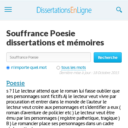
Dissertations
Souffrance Poesie
S'inscrire
dissertations et mémoires
Se connecter
Recherche
Contactez-nous
n'importe quel mot
tous les mots
Dernière mise à jour : 18 Octobre 2015
Poesie
s ? I Le lecteur attend que le roman lui fasse oublier que
ses personnages sont fictifs A) le lecteur veut vivre par
procuration et entrer dans le monde de l'auteur le
lecteur veut croire aux personnages et s’identifier a eux (
roman d'aventure de policier etc ) Le lecteur veut être
ému par les personnages ( registre pathetique, tragique )
B ) Le romancier place ses personnages dans un cadre