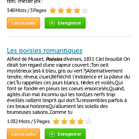
réel -metier (ex :
548 Mots / 3 Pages
Lire la suite
Enregistrer
Les poésies romantiques
Alfred de Musset,
Poésies
diverses, 1831 Ciel brouillé On
dirait ton regard d'une vapeur couvert ;Ton oeil
mystérieux (est-il bleu, gris ou vert ?)Alternativement
tendre, rêveur, cruel,Réfléchit l'indolence et la pâleur du
ciel.Tu rappelles ces jours blancs, tièdes et voilés,Qui
font se fondre en pleurs les coeurs ensorcelés,Quand,
agités d'un mal inconnu qui les tord,Les nerfs trop
éveillés raillent l'esprit qui dort.Tu ressembles parfois à
ces beaux horizonsQu'allument les soleils des
brumeuses saisons...Comme tu
1 032 Mots / 5 Pages
Lire la suite
Enregistrer