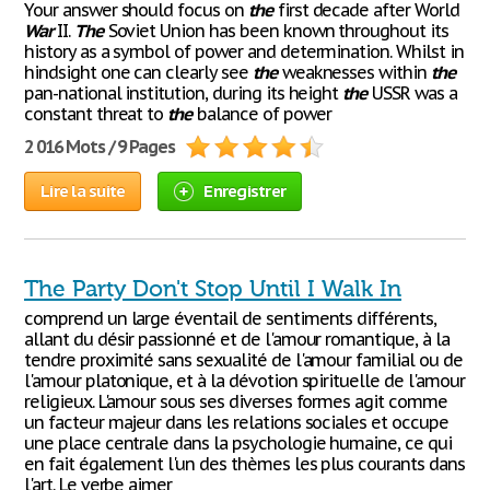
Your answer should focus on
the
first decade after World
War
II.
The
Soviet Union has been known throughout its
history as a symbol of power and determination. Whilst in
hindsight one can clearly see
the
weaknesses within
the
pan-national institution, during its height
the
USSR was a
constant threat to
the
balance of power
2 016 Mots / 9 Pages
Lire la suite
Enregistrer
The Party Don't Stop Until I Walk In
comprend un large éventail de sentiments différents,
allant du désir passionné et de l'amour romantique, à la
tendre proximité sans sexualité de l'amour familial ou de
l'amour platonique, et à la dévotion spirituelle de l'amour
religieux. L'amour sous ses diverses formes agit comme
un facteur majeur dans les relations sociales et occupe
une place centrale dans la psychologie humaine, ce qui
en fait également l'un des thèmes les plus courants dans
l'art. Le verbe aimer