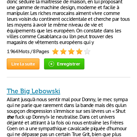
donc séduire la maîtresse de maison, en lui proposant
une gamme de machine design, moderne et facile à
manipuler. Les riches marocains aiment vivre comme
leurs voisin du continent occidentale et cherche par tous
les moyens à avoir le même niveau de vie et
équipements que les européen. On constate dans les
villes comme Casablanca ou l’on peut trouver des
magasins de vêtements européens qui y
1 964 Mots / 8 Pages
Lire la suite
Enregistrer
The Big Lebowski
Allant jusqu’à nous sentir mal pour Donny, le mec sympa
qui ne parle que rarement dans la bande mais dès qu’un
soupçon d’expression s’immisce sur ses lèvres un « Shut
the
fuck up Donny!» le neutralise. Dans cet univers
déjanté et attirant à la fois où nous entraîne les Frères
Coen on a une sympathique cavalcade piquée d’humour
qui ne dépasse pas un certain True Grit, bien que plus