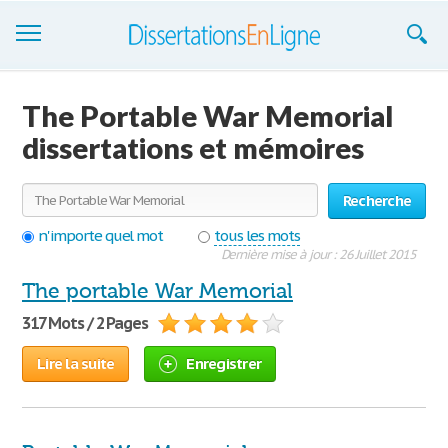
Dissertations
The Portable War Memorial
S'inscrire
dissertations et mémoires
Se connecter
Recherche
Contactez-nous
n'importe quel mot
tous les mots
Dernière mise à jour : 26 Juillet 2015
The portable War Memorial
317 Mots / 2 Pages
Lire la suite
Enregistrer