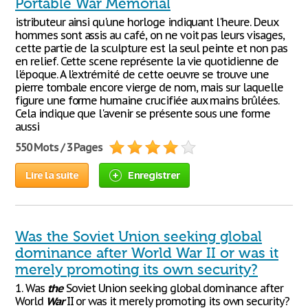
Portable War Memorial
istributeur ainsi qu'une horloge indiquant l'heure. Deux
hommes sont assis au café, on ne voit pas leurs visages,
cette partie de la sculpture est la seul peinte et non pas
en relief. Cette scene représente la vie quotidienne de
l'époque. A l'extrémité de cette oeuvre se trouve une
pierre tombale encore vierge de nom, mais sur laquelle
figure une forme humaine crucifiée aux mains brûlées.
Cela indique que l'avenir se présente sous une forme
aussi
550 Mots / 3 Pages
Lire la suite
Enregistrer
Was the Soviet Union seeking global
dominance after World War II or was it
merely promoting its own security?
1. Was
the
Soviet Union seeking global dominance after
World
War
II or was it merely promoting its own security?