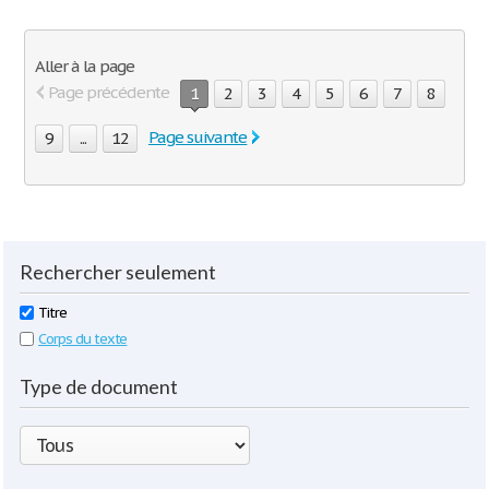
Aller à la page
Page précédente
1
2
3
4
5
6
7
8
Page suivante
9
...
12
Rechercher seulement
Titre
Corps du texte
Type de document