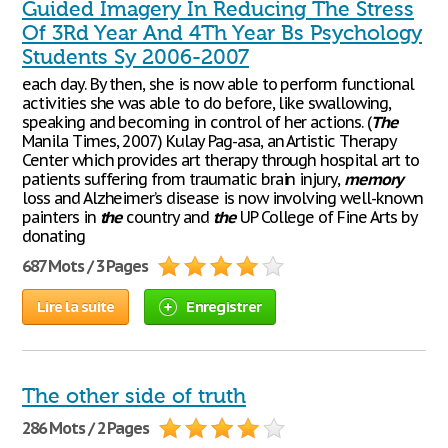
Guided Imagery In Reducing The Stress
Of 3Rd Year And 4Th Year Bs Psychology
Students Sy 2006-2007
each day. By then, she is now able to perform functional
activities she was able to do before, like swallowing,
speaking and becoming in control of her actions. (
The
Manila Times, 2007) Kulay Pag-asa, an Artistic Therapy
Center which provides art therapy through hospital art to
patients suffering from traumatic brain injury,
memory
loss and Alzheimer’s disease is now involving well-known
painters in
the
country and
the
UP College of Fine Arts by
donating
687 Mots / 3 Pages
Lire la suite
Enregistrer
The other side of truth
286 Mots / 2 Pages