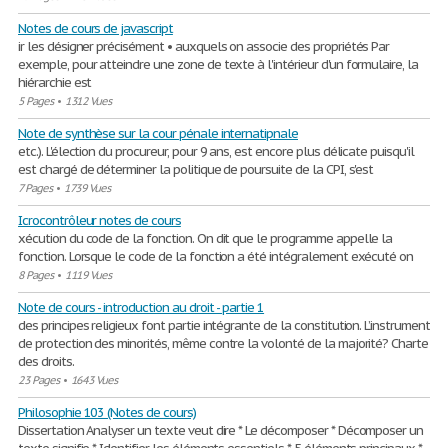
Notes de cours de javascript
ir les désigner précisément • auxquels on associe des propriétés Par
exemple, pour atteindre une zone de texte à l'intérieur d'un formulaire, la
hiérarchie est
5 Pages
•
1312 Vues
Note de synthèse sur la cour pénale internatipnale
etc.). L'élection du procureur, pour 9 ans, est encore plus délicate puisqu'il
est chargé de déterminer la politique de poursuite de la CPI, s'est
7 Pages
•
1739 Vues
Icrocontrôleur notes de cours
xécution du code de la fonction. On dit que le programme appelle la
fonction. Lorsque le code de la fonction a été intégralement exécuté on
8 Pages
•
1119 Vues
Note de cours - introduction au droit - partie 1
des principes religieux font partie intégrante de la constitution. L’instrument
de protection des minorités, même contre la volonté de la majorité? Charte
des droits.
23 Pages
•
1643 Vues
Philosophie 103 (Notes de cours)
Dissertation Analyser un texte veut dire * Le décomposer * Décomposer un