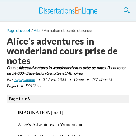
Dissertations
Page d'accueil
/
Arts
/
Animation et bande-dessinée
Alice's adventures in
S'inscrire
wonderland cours prise de
Se connecter
notes
Contactez-nous
Cours
: Alice's adventures in wonderland cours prise de notes.
Rechercher
de 54 000+ Dissertation Gratuites et Mémoires
Par
Yayayammm
• 21 Avril 2023 • Cours • 737 Mots (3
Pages) • 550 Vues
Page 1 sur 3
IMAGINATION
[pic 1]
Alice’s Adventures in Wonderland