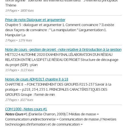
texte signifie * Identifier les éléments essentiels * 5 éléments principaux *
Thème
19 Pages
•
1800 Vues
Prise de note. Dialoguer et argumenter
Chapitre 5 : dialoguer et argumenter 1. Comment convaincre ? Il existe
deux façons de convaincre : * La manipulation * L’argumentation 1.
Manipuler La
2 Pages
•
1276 Vues
Note de cours - gestion de projet - note relative à l'introduction à la gestion
MET3224 AUTOMNE 2020 EXAMEN FINAL L’ÉLABORATION D’UN RÉSEAU
RELATION ENTRE LA SDP ET LE RÉSEAU DE PROJET Structure de découpage
du projet (SDP) : plan
15 Pages
•
1123 Vues
Notes de cours ADM1013 chapitre 8 à 18
CHAPITRE 8 – FONCTIONNEMENT DES GROUPES P.215-237 Savoir à la
pratique – p.218, 234, 235 1. PRINCIPALES CARACTÉRISTIQUES DES
GROUPES Groupe : formé de min
27 Pages
•
1027 Vues
COM 1000 - Notes cours #1
Notes
Cours
#1 (Danielle Charron, 2009)  Médias de masse =
Communication unidirectionnelle = Communication de masse // Novelles
technologies d’information et de communication =