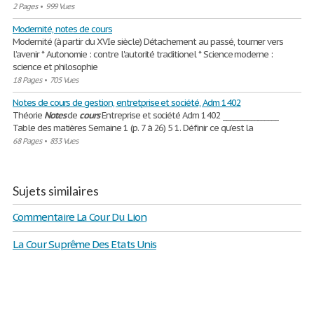
2 Pages
•
999 Vues
Modernité, notes de cours
Modernité (à partir du XVIe siècle) Détachement au passé, tourner vers
l’avenir * Autonomie : contre l'autorité traditionel * Science moderne :
science et philosophie
18 Pages
•
705 Vues
Notes de cours de gestion, entretprise et société, Adm 1402
Théorie
Notes
de
cours
Entreprise et société Adm 1402 ________________
Table des matières Semaine 1 (p. 7 à 26) 5 1. Définir ce qu’est la
68 Pages
•
833 Vues
Sujets similaires
Commentaire La Cour Du Lion
La Cour Suprême Des Etats Unis