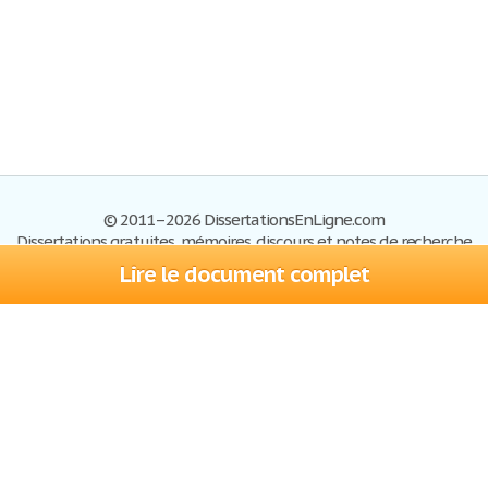
© 2011–2026 DissertationsEnLigne.com
Dissertations gratuites, mémoires, discours et notes de recherche
Lire le document complet
Dissertations
Plan du site
S'inscrire
Foire aux questions
Politique de confidentialité
Se connecter
Contactez-nous
Conditions d'utilisation