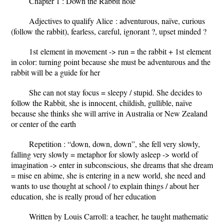
Chapter 1 : Down the Rabbit hole
Adjectives to qualify Alice : adventurous, naïve, curious
(follow the rabbit), fearless, careful, ignorant ?, upset minded ?
1
st
element in movement -> run = the rabbit + 1
st
element
in color: turning point because she must be adventurous and the
rabbit will be a guide for her
She can not stay focus = sleepy / stupid. She decides to
follow the Rabbit, she is innocent, childish, gullible, naïve
because she thinks she will arrive in Australia or New Zealand
or center of the earth
Repetition : “down, down, down”, she fell very slowly,
falling very slowly = metaphor for slowly asleep -> world of
imagination -> enter in subconscious, she dreams that she dream
= mise en abime, she is entering in a new world, she need and
wants to use thought at school / to explain things / about her
education, she is really proud of her education
Written by Louis Carroll: a teacher, he taught mathematic