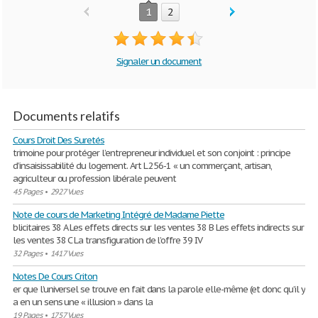
1
2
Signaler un document
Documents relatifs
Cours Droit Des Suretés
trimoine pour protéger l’entrepreneur individuel et son conjoint : principe
d’insaisissabilité du logement. Art L 256-1 « un commerçant, artisan,
agriculteur ou profession libérale peuvent
45 Pages
•
2927 Vues
Note de cours de Marketing Intégré de Madame Piette
blicitaires 38 A Les effets directs sur les ventes 38 B Les effets indirects sur
les ventes 38 C La transfiguration de l’offre 39 IV
32 Pages
•
1417 Vues
Notes De Cours Criton
er que l’universel se trouve en fait dans la parole elle-même (et donc qu’il y
a en un sens une « illusion » dans la
19 Pages
•
1757 Vues