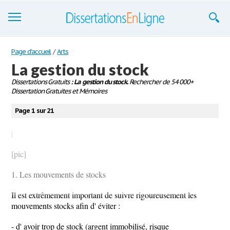
Dissertations
Page d'accueil
/
Arts
La gestion du stock
S'inscrire
Dissertations Gratuits
: La gestion du stock.
Rechercher de 54 000+
Dissertation Gratuites et Mémoires
Se connecter
Page 1 sur 21
Contactez-nous
|
[pic]
1. Les mouvements de stocks
Il est extrêmement important de suivre rigoureusement les
mouvements stocks afin d' éviter :
- d' avoir trop de stock (argent immobilisé, risque