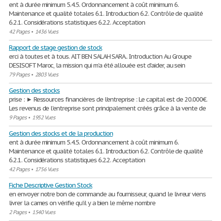
ent à durée minimum 5.4.5. Ordonnancement à coût minimum 6.
Maintenance et qualité totales 6.1. Introduction 6.2. Contrôle de qualité
6.2.1. Considérations statistiques 6.2.2. Acceptation
42 Pages
•
1436 Vues
Rapport de stage gestion de stock
erci à toutes et à tous. AIT BEN SALAH SARA.. Introduction Au Groupe
DESISOFT Maroc, la mission qui m’a été allouée est d’aider, au sein
79 Pages
•
2803 Vues
Gestion des stocks
prise : ► Ressources financières de l'entreprise : Le capital est de 20.000€.
Les revenus de l'entreprise sont principalement créés grâce à la vente de
9 Pages
•
1952 Vues
Gestion des stocks et de la production
ent à durée minimum 5.4.5. Ordonnancement à coût minimum 6.
Maintenance et qualité totales 6.1. Introduction 6.2. Contrôle de qualité
6.2.1. Considérations statistiques 6.2.2. Acceptation
42 Pages
•
1756 Vues
Fiche Descriptive Gestion Stock
en envoyer notre bon de commande au fournisseur, quand le livreur viens
livrer la cames on vérifie qu’il y a bien le même nombre
2 Pages
•
1540 Vues