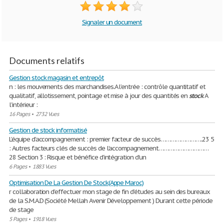
Signaler un document
Documents relatifs
Gestion stock magasin et entrepôt
n : les mouvements des marchandises.A l’entrée : contrôle quantitatif et
qualitatif, allotissement, pointage et mise à jour des quantités en
stock
A
l’intérieur :
16 Pages
•
2732 Vues
Gestion de stock informatisé
L’équipe d’accompagnement : premier facteur de succès……………………..23 5
: Autres facteurs clés de succès de l’accompagnement…………………………
28 Section 3 : Risque et bénéfice d’intégration d’un
6 Pages
•
1883 Vues
Optimisation De La Gestion De Stock(Appe Maroc)
r collaboration d’effectuer mon stage de fin d’études au sein des bureaux
de la S.M.A.D (Société Mellah Avenir Développement ) Durant cette période
de stage
5 Pages
•
1918 Vues