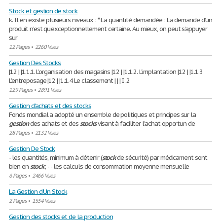
Stock et gestion de stock
k. Il en existe plusieurs niveaux : * La quantité demandée : La demande d’un
produit n’est qu’exceptionnellement certaine. Au mieux, on peut s’appuyer
sur
12 Pages
•
2260 Vues
Gestion Des Stocks
|12 | |1.1.1. L’organisation des magasins |12 | |1.1.2. L’implantation |12 | |1.1.3
L’entreposage |12 | |1.1.4 Le classement | | | I .2
129 Pages
•
2891 Vues
Gestion d'achats et des stocks
Fonds mondial a adopté un ensemble de politiques et principes sur la
gestion
des achats et des
stocks
visant à faciliter l'achat opportun de
28 Pages
•
2132 Vues
Gestion De Stock
- les quantités, minimum à détenir (
stock
de sécurité) par médicament sont
bien en
stock
; - - les calculs de consommation moyenne mensuelle
6 Pages
•
2466 Vues
La Gestion d'Un Stock
2 Pages
•
1554 Vues
Gestion des stocks et de la production