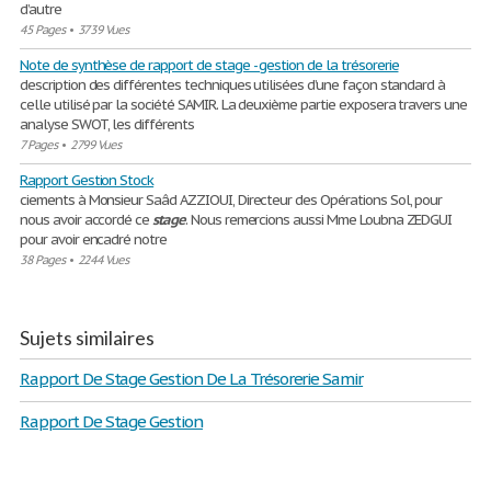
d’autre
45 Pages
•
3739 Vues
Note de synthèse de rapport de stage - gestion de la trésorerie
description des différentes techniques utilisées d’une façon standard à
celle utilisé par la société SAMIR. La deuxième partie exposera travers une
analyse SWOT, les différents
7 Pages
•
2799 Vues
Rapport Gestion Stock
ciements à Monsieur Saâd AZZIOUI, Directeur des Opérations Sol, pour
nous avoir accordé ce
stage
. Nous remercions aussi Mme Loubna ZEDGUI
pour avoir encadré notre
38 Pages
•
2244 Vues
Sujets similaires
Rapport De Stage Gestion De La Trésorerie Samir
Rapport De Stage Gestion