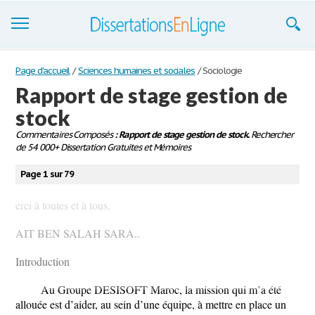
Dissertations
Page d'accueil
/
Sciences humaines et sociales
/
Sociologie
Rapport de stage gestion de
S'inscrire
stock
Se connecter
Commentaires Composés
: Rapport de stage gestion de stock.
Rechercher
de 54 000+ Dissertation Gratuites et Mémoires
Contactez-nous
Page 1 sur 79
erci à toutes et à tous.
AIT BEN SALAH SARA..
Introduction
Au Groupe DESISOFT Maroc, la mission qui m’a été
allouée est d’aider, au sein d’une équipe, à mettre en place un