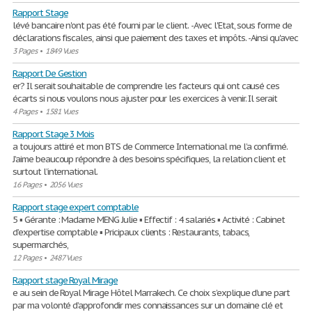
Rapport Stage
lévé bancaire n'ont pas été fourni par le client. -Avec l'Etat, sous forme de
déclarations fiscales, ainsi que paiement des taxes et impôts. -Ainsi qu'avec
3 Pages
•
1849 Vues
Rapport De Gestion
er? Il serait souhaitable de comprendre les facteurs qui ont causé ces
écarts si nous voulons nous ajuster pour les exercices à venir. Il serait
4 Pages
•
1581 Vues
Rapport Stage 3 Mois
a toujours attiré et mon BTS de Commerce International me l’a confirmé.
J’aime beaucoup répondre à des besoins spécifiques, la relation client et
surtout l’international.
16 Pages
•
2056 Vues
Rapport stage expert comptable
5 ▪ Gérante : Madame MENG Julie ▪ Effectif : 4 salariés ▪ Activité : Cabinet
d’expertise comptable ▪ Pricipaux clients : Restaurants, tabacs,
supermarchés,
12 Pages
•
2487 Vues
Rapport stage Royal Mirage
e au sein de Royal Mirage Hôtel Marrakech. Ce choix s’explique d’une part
par ma volonté d’approfondir mes connaissances sur un domaine clé et