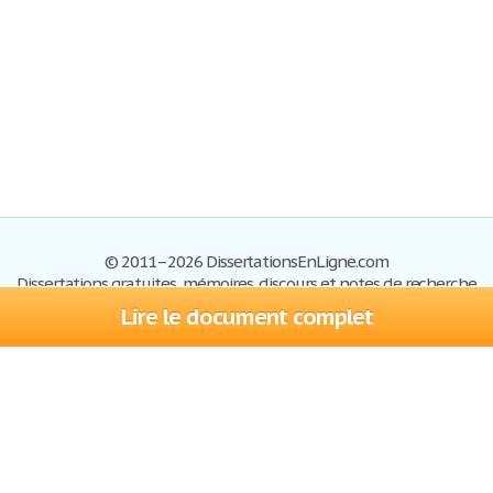
© 2011–2026 DissertationsEnLigne.com
Dissertations gratuites, mémoires, discours et notes de recherche
Lire le document complet
Dissertations
Plan du site
S'inscrire
Foire aux questions
Politique de confidentialité
Se connecter
Contactez-nous
Conditions d'utilisation