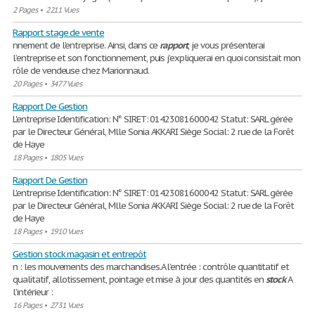
2 Pages
•
2211 Vues
Rapport stage de vente
nnement de l’entreprise. Ainsi, dans ce
rapport
, je vous présenterai
l’entreprise et son fonctionnement, puis j’expliquerai en quoi consistait mon
rôle de vendeuse chez Marionnaud.
20 Pages
•
3477 Vues
Rapport De Gestion
L'entreprise Identification: N° SIRET: 01423081600042 Statut: SARL gérée
par le Directeur Général, Mlle Sonia AKKARI Siège Social: 2 rue de la Forêt
de Haye
18 Pages
•
1805 Vues
Rapport De Gestion
L'entreprise Identification: N° SIRET: 01423081600042 Statut: SARL gérée
par le Directeur Général, Mlle Sonia AKKARI Siège Social: 2 rue de la Forêt
de Haye
18 Pages
•
1910 Vues
Gestion stock magasin et entrepôt
n : les mouvements des marchandises.A l’entrée : contrôle quantitatif et
qualitatif, allotissement, pointage et mise à jour des quantités en
stock
A
l’intérieur :
16 Pages
•
2731 Vues