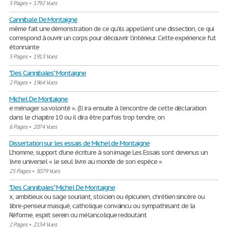
5 Pages
•
1792 Vues
Cannibale De Montaigne
même fait une démonstration de ce qu’ils appellent une dissection, ce qui
correspond à ouvrir un corps pour découvrir l’intérieur. Cette expérience fut
étonnante
5 Pages
•
1913 Vues
"Des Cannibales" Montaigne
2 Pages
•
1964 Vues
Michel De Montaigne
e ménager sa volonté ». (Il ira ensuite à l’encontre de cette déclaration
dans le chapitre 10 ou il dira être parfois trop tendre, on
6 Pages
•
2074 Vues
Dissertation sur les essais de Michel de Montaigne
L’homme, support d’une écriture à son image Les Essais sont devenus un
livre universel « le seul livre au monde de son espèce »
25 Pages
•
5079 Vues
"Des Cannibales" Michel De Montaigne
x, ambitieux ou sage souriant, stoïcien ou épicurien, chrétien sincère ou
libre-penseur masqué, catholique convaincu ou sympathisant de la
Réforme, esprit serein ou mélancolique redoutant
2 Pages
•
2134 Vues