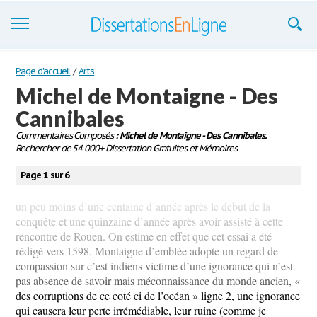
Dissertations
Page d'accueil
/
Arts
Michel de Montaigne - Des
S'inscrire
Cannibales
Se connecter
Commentaires Composés
: Michel de Montaigne - Des Cannibales.
Rechercher de 54 000+ Dissertation Gratuites et Mémoires
Contactez-nous
Page 1 sur 6
un peu moins d’une centaine d’année après le début de la
conquête et une quinzaine d’année après avoir assisté à cette
rencontre de Rouen. On estime en effet que cet essai a été
rédigé vers 1598. Montaigne d’emblée adopte un regard de
compassion sur c’est indiens victime d’une ignorance qui n’est
pas absence de savoir mais méconnaissance du monde ancien, «
des corruptions de ce coté ci de l’océan » ligne 2, une ignorance
qui causera leur perte irrémédiable, leur ruine (comme je