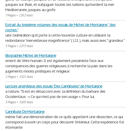
jusques sur l'Asie, et subjuguer toutes les nations qui bordent la mer
Mediterranée, jusques au golfe
7 Pages
•
1352 Vues
Extrait du troisième volumes des essais de Michel de Montaigne, " des
coches "
uite l'admiration qu'il porte à cette nouvelle culture en utilisant la
redondance " merveilleuse magnificence " ( l.21 ), mais aussi avec " grandeur "
5 Pages
•
2273 Vues
Biographie Michel de Montaigne
ement de l’être humain. Il est également pessimiste face aux
conséquences des guerres religieuses, il recherche la paix dans les
jugements morals politiques et religieux
2 Pages
•
1521 Vues
Lecture analytique des essais "Des Cannibales" de Montaigne
a nature. *Il est en désaccord avec la définition du barbare des
Occidentaux : « Ce qui n’est pas de son usage ». Pour lui,
3 Pages
•
3105 Vues
Cannibale De Montaigne
même fait une démonstration de ce qu’ils appellent une dissection, ce qui
correspond à ouvrir un corps pour découvrir l’intérieur. Cette expérience fut
étonnante