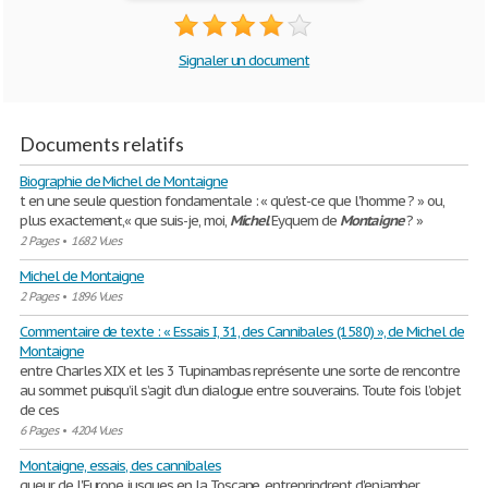
Signaler un document
Documents relatifs
Biographie de Michel de Montaigne
t en une seule question fondamentale : « qu'est-ce que l'homme ? » ou,
plus exactement,« que suis-je, moi,
Michel
Eyquem de
Montaigne
? »
2 Pages
•
1682 Vues
Michel de Montaigne
2 Pages
•
1896 Vues
Commentaire de texte : « Essais I, 31, des Cannibales (1580) », de Michel de
Montaigne
entre Charles XIX et les 3 Tupinambas représente une sorte de rencontre
au sommet puisqu’il s’agit d’un dialogue entre souverains. Toute fois l’objet
de ces
6 Pages
•
4204 Vues
Montaigne, essais, des cannibales
gueur de l'Europe jusques en la Toscane, entreprindrent d'enjamber