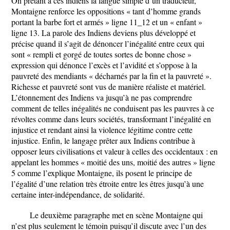
On prêtant à ces indiens la langue simple d’un traducteur,
Montaigne renforce les oppositions « tant d’homme grands
portant la barbe fort et armés » ligne 11_12 et un « enfant »
ligne 13. La parole des Indiens deviens plus développé et
précise quand il s’agit de dénoncer l’inégalité entre ceux qui
sont « rempli et gorgé de toutes sortes de bonne chose »
expression qui dénonce l’excès et l’avidité et s’oppose à la
pauvreté des mendiants « décharnés par la fin et la pauvreté ».
Richesse et pauvreté sont vus de manière réaliste et matériel.
L’étonnement des Indiens va jusqu’à ne pas comprendre
comment de telles inégalités ne conduisent pas les pauvres à ce
révoltes comme dans leurs sociétés, transformant l’inégalité en
injustice et rendant ainsi la violence légitime contre cette
injustice. Enfin, le langage prêter aux Indiens contribue à
opposer leurs civilisations et valeur à celles des occidentaux : en
appelant les hommes « moitié des uns, moitié des autres » ligne
5 comme l’explique Montaigne, ils posent le principe de
l’égalité d’une relation très étroite entre les êtres jusqu’à une
certaine inter-indépendance, de solidarité.
Le deuxième paragraphe met en scène Montaigne qui
n’est plus seulement le témoin puisqu’il discute avec l’un des