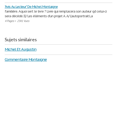
"Avis Au Lecteur" De Michel Montaigne
familière. A quoi sert le livre ? Livre qui remplacera son auteur qd celui-ci
sera décédé. II/ Les éléments d'un projet A. A/ L'autoportrait La
4 Pages
•
2341 Vues
Sujets similaires
Michel Et Augustin
Commentaire Montaigne