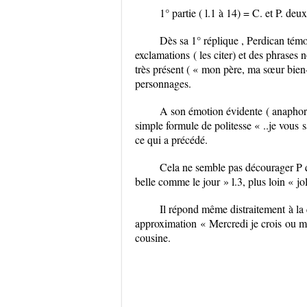
1° partie ( l.1 à 14) = C. et P. de
Dès sa 1° réplique , Perdican tém
exclamations
( les citer) et
des phrases 
très présent ( « mon père, ma sœur bien-
personnages.
A son
émotion évidente
( anaphor
simple formule de politesse « ..je
vous
s
ce qui a précédé.
Cela ne semble pas décourager P
belle comme le jour » l.3, plus loin « jol
Il répond même
distraitement
à la
approximation
« Mercredi
je crois
ou mar
cousine.