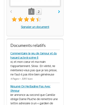
1
2
Signaler un document
Documents relatifs
Commentaire le jeu de l'amour et du
hasard acte iii scéne 8
oi, et mon coeur et ma main
t'appartiennent. Silvia : En vérité, ne
mériteriez-vous pas que je les prisse,
ne faut-il pas être bien généreuse
4 Pages
•
3095 Vues
Résumé On Ne Badine Pas Avec
l'Amour
ier annonce au second que Camille
oblige Dame Pluche de remettre une
lettre adressée à un « gardien de