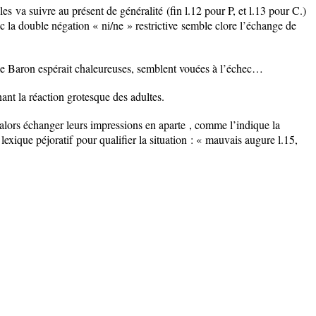
les
va suivre au
présent de généralité
(fin l.12 pour P, et l.13 pour C.)
ec la
double négation « ni/ne » restrictive
semble clore l’échange de
 le Baron espérait chaleureuses, semblent vouées à l’échec…
înant la réaction grotesque des adultes.
alors échanger leurs impressions en
aparte
, comme l’indique la
n
lexique péjoratif
pour qualifier la situation : « mauvais augure l.15,