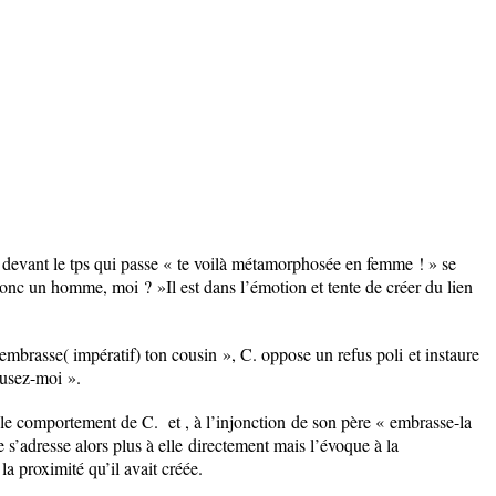
é devant le tps qui passe « te voilà métamorphosée en femme ! » se
donc un homme, moi ? »Il est dans l’émotion et tente de créer du lien
mbrasse( impératif) ton cousin », C. oppose un
refus poli
et instaure
usez-moi ».
ur le comportement de C. et , à
l’injonction
de son père « embrasse-la
e s’adresse alors plus à elle
directement mais l’évoque à la
la proximité qu’il avait créée.