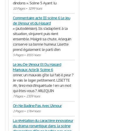
dindons ». Scène 5 Ayant lu
10 Pages
•
3299 Vues
Commentaire acte III scène 6 Le Jeu
de l'Amour et du Hasard
» (autodérision). Ils s'adaptent à la
situation, s'injurent puis rient
ensemble. Malgré sa chute, Arlequin
conserve sa bonne humeur. Lisette
prend également le parti d'en
5 Pages
•
8555 Vues
Le Jeu De l'Amour Et Du Hasard
Marivaux Acte Iii, Scène 6
onner, un mauvais gîte lui fait-il peur ?
Je vais le loger petitement. LISETTE
Ah, tirez-moi d'inquiétude ! en un mot
qui êtes-vous ? ARLEQUIN
7 Pages
•
2339 Vues
On Ne Badine Pas Avec L'Amour
2 Pages
•
1764 Vues
La révélation du caractère innovateur
du drama romantique dans la scène