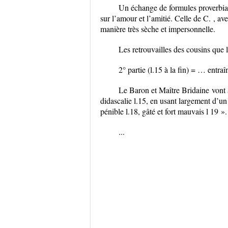
Un échange de formules
proverbia
sur l’amour et l’amitié. Celle de C. , av
manière très sèche et impersonnelle.
Les retrouvailles des cousins que
2° partie (l.15 à la fin) = … entra
Le Baron et Maître Bridaine
vont 
didascalie l.15
, en usant largement d’u
pénible l.18, gâté et fort mauvais l 19 ».
...