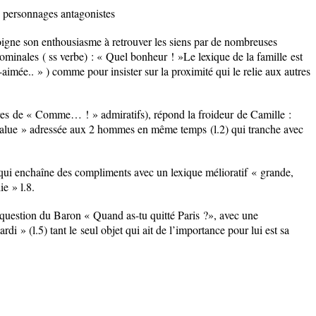
ux personnages antagonistes
oigne son enthousiasme à retrouver les siens par de
nombreuses
nominales
( ss verbe) : « Quel bonheur ! »
Le lexique de la famille
est
aimée.. » ) comme pour insister sur la proximité qui le relie aux autres
es
de « Comme… ! » admiratifs), répond
la froideur
de Camille :
alue » adressée
aux 2 hommes en même temps
(l.2) qui tranche avec
 qui enchaîne des compliments avec un
lexique mélioratif
« grande,
ie » l.8.
 question du Baron « Quand as-tu quitté Paris ?», avec une
di » (l.5) tant le seul objet qui ait de l’importance pour lui est sa