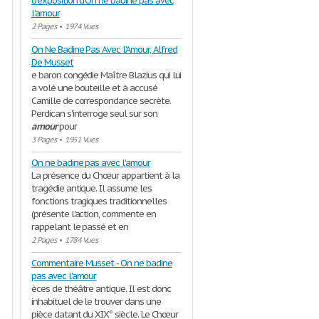
d'exposition d'On ne badine pas avec
l'amour
2 Pages
•
1974 Vues
On Ne Badine Pas Avec l'Amour, Alfred
De Musset
e baron congédie Maître Blazius qui lui
a volé une bouteille et à accusé
Camille de correspondance secrète.
Perdican s'interroge seul sur son
amour
pour
3 Pages
•
1951 Vues
On ne badine pas avec l'amour
La présence du Chœur appartient à la
tragédie antique. Il assume les
fonctions tragiques traditionnelles
(présente l'action, commente en
rappelant le passé et en
2 Pages
•
1784 Vues
Commentaire Musset - On ne badine
pas avec l'amour
èces de théâtre antique. Il est donc
inhabituel de le trouver dans une
pièce datant du XIX° siècle. Le Chœur