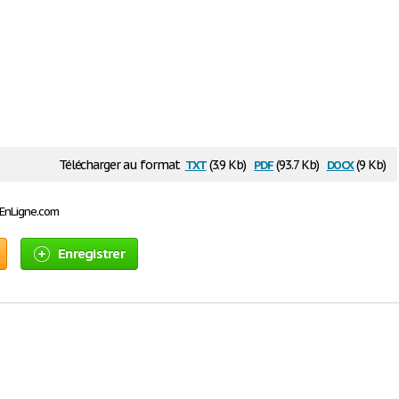
txt
pdf
docx
Télécharger au format
(3.9 Kb)
(93.7 Kb)
(9 Kb)
sEnLigne.com
Enregistrer