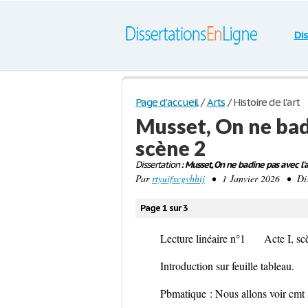
Di
Page d'accueil
/
Arts
/
Histoire de l'art
Musset, On ne badi
scène 2
Dissertation
: Musset, On ne badine pas avec l'a
Par
rtyuifxcgvhhij
• 1 Janvier 2026 • Dis
Page 1 sur 3
Lecture linéaire n°1 Acte I, scèn
Introduction sur feuille tableau.
Pbmatique :
Nous allons voir cmt s