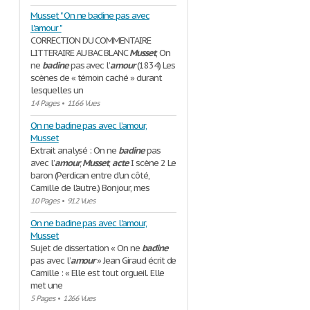
Musset " On ne badine pas avec
l'amour "
CORRECTION DU COMMENTAIRE
LITTERAIRE AU BAC BLANC
Musset
, On
ne
badine
pas avec l’
amour
(1834) Les
scènes de « témoin caché » durant
lesquelles un
14 Pages
•
1166 Vues
On ne badine pas avec l’amour,
Musset
Extrait analysé : On ne
badine
pas
avec l’
amour
,
Musset
,
acte
I scène 2 Le
baron (Perdican entre d’un côté,
Camille de l’autre.) Bonjour, mes
10 Pages
•
912 Vues
On ne badine pas avec l'amour,
Musset
Sujet de dissertation « On ne
badine
pas avec l’
amour
» Jean Giraud écrit de
Camille : « Elle est tout orgueil. Elle
met une
5 Pages
•
1266 Vues