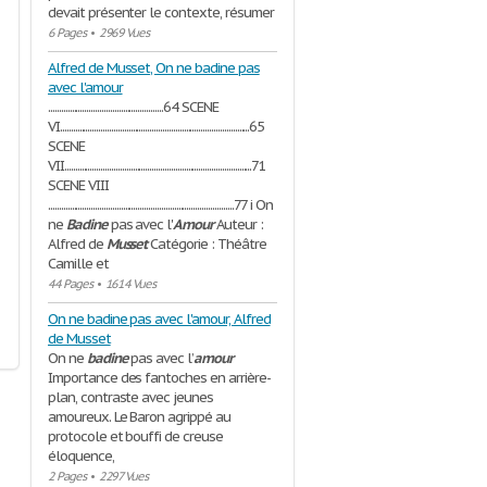
devait présenter le contexte, résumer
6 Pages
•
2969 Vues
Alfred de Musset, On ne badine pas
avec l'amour
......................................................64 SCENE
VI.........................................................................................65
SCENE
VII........................................................................................71
SCENE VIII
.......................................................................................77 i On
ne
Badine
pas avec l'
Amour
Auteur :
Alfred de
Musset
Catégorie : Théâtre
Camille et
44 Pages
•
1614 Vues
On ne badine pas avec l'amour, Alfred
de Musset
On ne
badine
pas avec l’
amour
Importance des fantoches en arrière-
plan, contraste avec jeunes
amoureux. Le Baron agrippé au
protocole et bouffi de creuse
éloquence,
2 Pages
•
2297 Vues