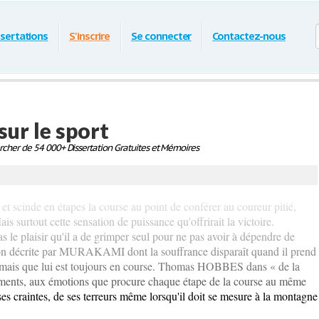
ssertations
S'inscrire
Se connecter
Contactez-nous
ur le sport
cher de 54 000+ Dissertation Gratuites et Mémoires
r et scinde en étapes la course au point de conférer au coureur pitié,
s surtout cette sensation de puissance qu'offrirait la victoire.
e plaisir qu'il a de grimper seul pour ne pas avoir à dépendre de
on décrite par MURAKAMI dont la souffrance disparaît quand il prend
 mais que lui est toujours en course. Thomas HOBBES dans « de la
iments, aux émotions que procure chaque étape de la course au même
 craintes, de ses terreurs même lorsqu'il doit se mesure à la montagne