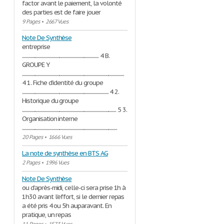
factor avant le paiement, la volonté
des parties est de faire jouer
9 Pages
•
2667 Vues
Note De Synthèse
entreprise
.............................................................................. 4 B.
GROUPE Y
........................................................................................................
4 1. Fiche d’identité du groupe
........................................................................................ 4 2.
Historique du groupe
................................................................................................ 5 3.
Organisation interne
.................................................................................................
20 Pages
•
1666 Vues
La note de synthèse en BTS AG
2 Pages
•
1996 Vues
Note De Synthèse
ou d’après-midi, celle-ci sera prise 1h à
1h30 avant l’effort, si le dernier repas
a été pris 4 ou 5h auparavant. En
pratique, un repas