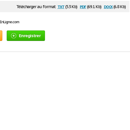
txt
pdf
docx
Télécharger au format
(5.3 Kb)
(69.1 Kb)
(6.8 Kb)
sEnLigne.com
Enregistrer