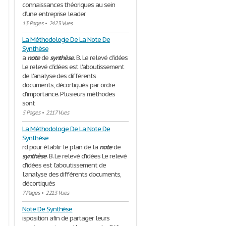
connaissances théoriques au sein
d’une entreprise leader
13 Pages
•
2423 Vues
La Méthodologie De La Note De
Synthèse
a
note
de
synthèse
. B. Le relevé d'idées
Le relevé d'idées est l'aboutissement
de l'analyse des différents
documents, décortiqués par ordre
d'importance. Plusieurs méthodes
sont
5 Pages
•
2117 Vues
La Méthodologie De La Note De
Synthèse
rd pour établir le plan de la
note
de
synthèse
. B. Le relevé d'idées Le relevé
d'idées est l'aboutissement de
l'analyse des différents documents,
décortiqués
7 Pages
•
2213 Vues
Note De Synthése
isposition afin de partager leurs