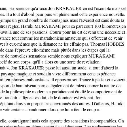
humain, l'expérience qu'a vécu Jon KRAKAUER en est l'exemple mais cet
des. Il a tout d'abord peur puis vit pleinement cette expérience nouvelle.
à grimpé un grand nombre de montagnes mais l'Everest est sans doute la
e d'autres règles. Haruki MURAKAMI pour sa part court 100 kilomètres en
ouvit là une de ses passions. Courir pour lui est devenu une nécessité et
distance tout comme les marathoniens amateurs qui s'efforcent de venir
ver à eux-mêmes que la distance ne les effraie pas. Thomas HOBBES
de dans l'épreuve elle-même mais plutôt dans les étapes qui la
vivre de nouvelles sensations semble nous expliquer MURAKAMI
socié de son corps, qu'il a alors eu une sorte de révélation,
 était ». Jon KRAKAUER passe lui aussi un stade, si tout d'abord la
un paysage magique et soudain vivre différemment cette expérience
if en phrases enthousiastes, il opposera souffrance à plaisir et avouera
 sport de haut niveau permet également de mieux cerner la nature de
 la philosophie moderne a parfaitement étudié le comportement de
e franchir la ligne avec lui, de le dominer est évident. Jon
rant dans son propos les chevronnés des autres. D'ailleurs, Haruki
oir certains abandonner alors que lui « tient le coup ».
ficile, contraignant mais cela apporte des sensations incomparables. On
res voire même un dépassement de soi étonnant. Les performances les