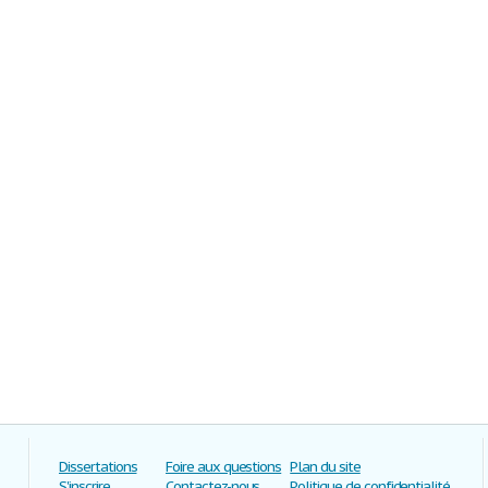
Dissertations
Foire aux questions
Plan du site
S'inscrire
Contactez-nous
Politique de confidentialité