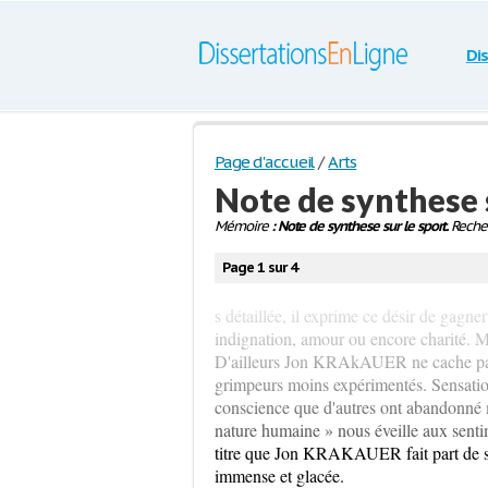
Di
Page d'accueil
/
Arts
Note de synthese s
Mémoire
: Note de synthese sur le sport.
Recher
Page 1 sur 4
s détaillée, il exprime ce désir de gagne
indignation, amour ou encore charité. Mai
D'ailleurs Jon KRAkAUER ne cache pas l
grimpeurs moins expérimentés. Sensati
conscience que d'autres ont abandonné
nature humaine » nous éveille aux sent
titre que Jon KRAKAUER fait part de ses
immense et glacée.