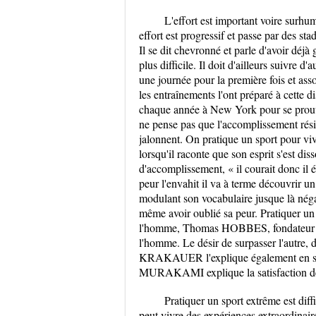
L'effort est important voire sur
effort est progressif et passe par des sta
Il se dit chevronné et parle d'avoir déj
plus difficile. Il doit d'ailleurs suivr
une journée pour la première fois et ass
les entraînements l'ont préparé à cette 
chaque année à New York pour se prou
ne pense pas que l'accomplissement rési
jalonnent. On pratique un sport pour 
lorsqu'il raconte que son esprit s'est dis
d'accomplissement, « il courait donc il
peur l'envahit il va à terme découvrir 
modulant son vocabulaire jusque là négat
même avoir oublié sa peur. Pratiquer un
l'homme, Thomas HOBBES, fondateur de
l'homme. Le désir de surpasser l'autre, d
KRAKAUER l'explique également en sépa
MURAKAMI explique la satisfaction de v
Pratiquer un sport extrême est dif
peut vivre des expériences extraordinai