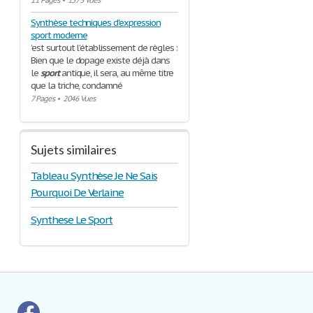
11 Pages
•
1573 Vues
Synthèse techniques d'expression
sport moderne
’est surtout l’établissement de règles :
Bien que le dopage existe déjà dans
le
sport
antique, il sera, au même titre
que la triche, condamné
7 Pages
•
2046 Vues
Sujets similaires
Tableau Synthèse Je Ne Sais
Pourquoi De Verlaine
Synthese Le Sport