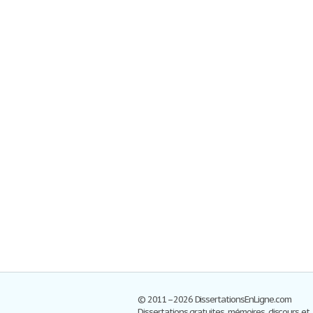
© 2011–2026 DissertationsEnLigne.com
Dissertations gratuites, mémoires, discours et