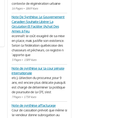
contexte de régénération urbaine
16 Pages
•
1869 Vues
Note De Synthèse. Le Gouvernement
Canadien Souhaite Libérer La
Circulation Et Faciliter l'Achat Des
Armes à Feu.
econnaît le coût exagéré de sa mise
en place, mais justifie son existence.
Selon la fédération québécoise des
chasseurs et pêcheurs, ce registre n
´apporte que
3 Pages
•
1589 Vues
Note de synthèse sur la cour pénale
internatipnale
etc.). L'élection du procureur, pour 9
ans, est encore plus délicate puisqu'il
est chargé de déterminer la politique
de poursuite de la CPI, s'est
7 Pages
•
1738 Vues
Note de synthèse affacturage
Cour de cassation prévoit que même si
le vendeur donne subrogation au