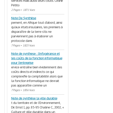
services mais aussi leurs couts. Céline
Pétito
2 Pages
•
1871 Vues
Note De Synthèse
pement, en Afrique tout d’abord, ainsi
qu’aux états insulaires, les premiers à
disparaître de la terre s’ils ne
parviennent pas à élaborer un
protocole dans
7 Pages
•
1825 Vues
Note de synthese : l'infogérance et
les coûts de la fonction informatique
pour l'entreprise
ervice entraîne bien évidemment des
coûts directs et indirects ce qui
complexifie la comptabilité alors que
la fonction informatique ne devrait
pas apparaître comme un
7 Pages
•
1856 Vues
Note de synthèse la ville durable
t du territoire et de l’Environnement,
Dir. Ernst I., pp. 85-95 Chaline C., 2002, «
Culture et ville durable dans un