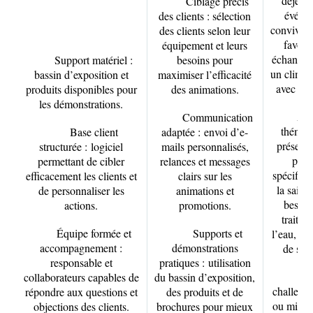
déjeun
Ciblage précis
événe
des clients : sélection
conviviau
des clients selon leur
favoris
équipement et leurs
échanges 
Support matériel :
besoins pour
un climat
bassin d’exposition et
maximiser l’efficacité
avec les 
produits disponibles pour
des animations.
les démonstrations.
Ani
Communication
thémati
Base client
adaptée :
envoi d’e-
présenta
structurée :
logiciel
mails personnalisés,
prod
permettant de cibler
relances et messages
spécifiqu
efficacement les clients et
clairs sur les
la saiso
de personnaliser les
animations et
besoin
actions.
promotions.
traitem
Équipe formée et
Supports et
l’eau, ac
accompagnement :
démonstrations
de sécu
responsable et
pratiques :
utilisation
J
collaborateurs capables de
du bassin d’exposition,
challenge
répondre aux questions et
des produits et de
ou mini-d
objections des clients.
brochures pour mieux