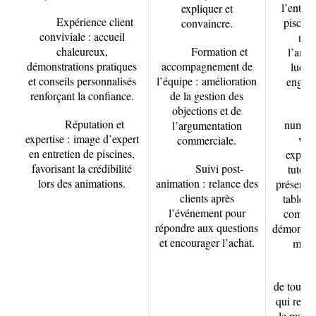
l’entret
expliquer et
Expérience client
piscine
convaincre.
conviviale :
accueil
ren
chaleureux,
Formation et
l’anim
démonstrations pratiques
accompagnement de
ludiq
et conseils personnalisés
l’équipe :
amélioration
engage
renforçant la confiance.
de la gestion des
Su
objections et de
Réputation et
numéri
l’argumentation
expertise :
image d’expert
vid
commerciale.
en entretien de piscines,
explica
favorisant la crédibilité
Suivi post-
tutori
lors des animations.
animation :
relance des
présentat
clients après
tablett
l’événement pour
complét
répondre aux questions
démonstra
et encourager l’achat.
maga
S’
de tous le
qui rentr
le magas