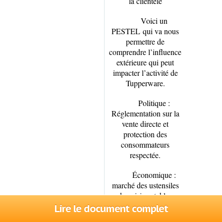
la clientèle
Voici un
PESTEL
qui va nous
permettre de
comprendre l’influence
extérieure qui peut
impacter l’activité de
Tupperware.
Politique :
Réglementation sur la
vente directe et
protection des
consommateurs
respectée.
Économique :
marché des ustensiles
de cuisine stable ;
sensibilité des
Lire le document complet
consommateurs au prix