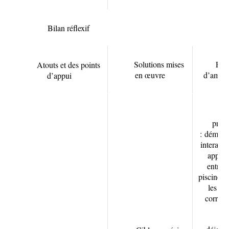
Bilan réflexif
Solutions mises
Prop
Atouts et des points
en œuvre
d’améli
d’appui
A
prati
:
démonst
interacti
appren
entrete
piscine ou
les pr
correct
P