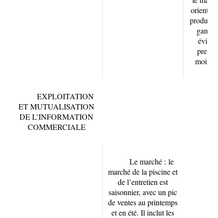
orienter 
produits 
gamme
éviter 
prenne
moins c
EXPLOITATION
ET MUTUALISATION
DE L’INFORMATION
COMMERCIALE
Le marché :
le
marché de la piscine et
de l’entretien est
saisonnier, avec un pic
de ventes au printemps
et en été. Il inclut les