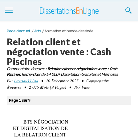
Dissertations
Page d'accueil
/
Arts
/
Animation et bande-dessinée
Relation client et
S'inscrire
négociation vente : Cash
Se connecter
Piscines
Contactez-nous
Commentaire d'oeuvre
: Relation client et négociation vente : Cash
Piscines.
Rechercher de 54 000+ Dissertation Gratuites et Mémoires
Par
lucasdu111aa
• 10 Décembre 2025 • Commentaire
d'oeuvre • 2 046 Mots (9 Pages) • 197 Vues
Page 1 sur 9
BTS NÉGOCIATION
ET DIGITALISATION DE
LA RELATION CLIENT