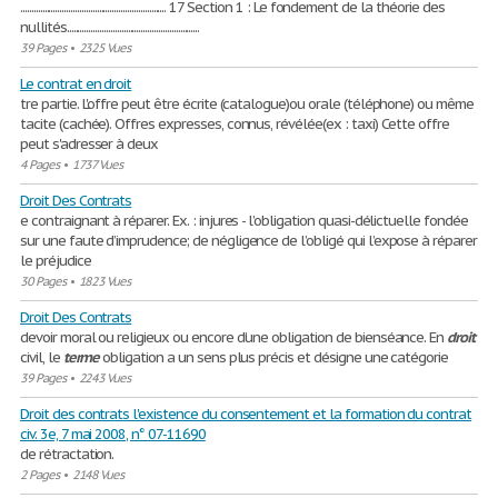
................................................................... 17 Section 1 : Le fondement de la théorie des
nullités.............................................................
39 Pages
•
2325 Vues
Le contrat en droit
tre partie. L'offre peut être écrite (catalogue)ou orale (téléphone) ou même
tacite (cachée). Offres expresses, connus, révélée(ex : taxi) Cette offre
peut s'adresser à deux
4 Pages
•
1737 Vues
Droit Des Contrats
e contraignant à réparer. Ex. : injures - l’obligation quasi-délictuelle fondée
sur une faute d’imprudence; de négligence de l’obligé qui l’expose à réparer
le préjudice
30 Pages
•
1823 Vues
Droit Des Contrats
devoir moral ou religieux ou encore d’une obligation de bienséance. En
droit
civil, le
terme
obligation a un sens plus précis et désigne une catégorie
39 Pages
•
2243 Vues
Droit des contrats l'existence du consentement et la formation du contrat
civ. 3e, 7 mai 2008, n° 07-11690
de rétractation.
2 Pages
•
2148 Vues