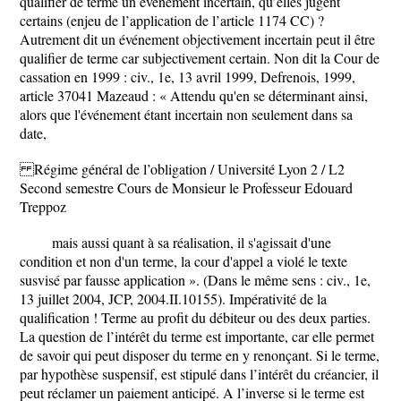
qualifier de terme un événement incertain, qu’elles jugent
certains (enjeu de l’application de l’article 1174 CC) ?
Autrement dit un événement objectivement incertain peut il être
qualifier de terme car subjectivement certain. Non dit la Cour de
cassation en 1999 : civ., 1e, 13 avril 1999, Defrenois, 1999,
article 37041 Mazeaud : « Attendu qu'en se déterminant ainsi,
alors que l'événement étant incertain non seulement dans sa
date,
Régime général de l’obligation / Université Lyon 2 / L2
Second semestre Cours de Monsieur le Professeur Edouard
Treppoz
mais aussi quant à sa réalisation, il s'agissait d'une
condition et non d'un terme, la cour d'appel a violé le texte
susvisé par fausse application ». (Dans le même sens : civ., 1e,
13 juillet 2004, JCP, 2004.II.10155). Impérativité de la
qualification ! Terme au profit du débiteur ou des deux parties.
La question de l’intérêt du terme est importante, car elle permet
de savoir qui peut disposer du terme en y renonçant. Si le terme,
par hypothèse suspensif, est stipulé dans l’intérêt du créancier, il
peut réclamer un paiement anticipé. A l’inverse si le terme est