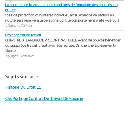
La sanction de la violation des conditions de formation des contrats : la
nullité
'idée de protection d'un intérêt individuel, ainsi l'exercice de l'action en
nullité sera réservé à la personne dont le comportement a été vicié ou à
4 Pages
•
1718 Vues
Droit contrat de travail
CHAPITRE 0 : LA PERIODE PRECONTRACTUELLE Avant de pouvoir bénéficier
du
contrat
de travail il faut avoir été recruté. On cherche à préserver la
liberté
34 Pages
•
1704 Vues
Sujets similaires
Histoire Du Droit L1
Cas Pratique Contrat De Travail De Roxane