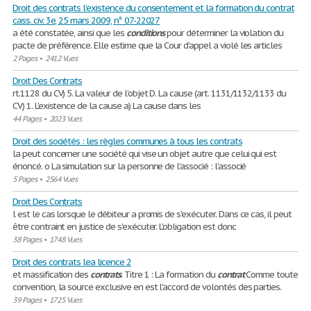
Droit des contrats l'existence du consentement et la formation du contrat
cass. civ. 3e, 25 mars 2009, n° 07-22027
a été constatée, ainsi que les
conditions
pour déterminer la violation du
pacte de préférence. Elle estime que la Cour d’appel a violé les articles
2 Pages
•
2412 Vues
Droit Des Contrats
rt.1128 du CV) 5. La valeur de l’objet D. La cause (art. 1131/1132/1133 du
CV) 1. L’existence de la cause a) La cause dans les
44 Pages
•
2023 Vues
Droit des sociétés : les règles communes à tous les contrats
la peut concerner une société qui vise un objet autre que celui qui est
énoncé. o La simulation sur la personne de l’associé : l’associé
5 Pages
•
2564 Vues
Droit Des Contrats
l est le cas lorsque le débiteur a promis de s'exécuter. Dans ce cas, il peut
être contraint en justice de s'exécuter. L'obligation est donc
38 Pages
•
1748 Vues
Droit des contrats lea licence 2
et massification des
contrats
. Titre 1 : La formation du
contrat
Comme toute
convention, la source exclusive en est l'accord de volontés des parties.
39 Pages
•
1725 Vues