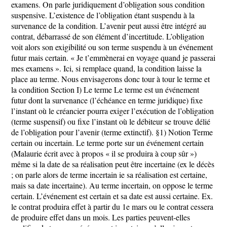
examens. On parle juridiquement d’obligation sous condition
suspensive. L’existence de l’obligation étant suspendu à la
survenance de la condition. L’avenir peut aussi être intégré au
contrat, débarrassé de son élément d’incertitude. L’obligation
voit alors son exigibilité ou son terme suspendu à un événement
futur mais certain. « Je t’emmènerai en voyage quand je passerai
mes examens ». Ici, si remplace quand, la condition laisse la
place au terme. Nous envisagerons donc tour à tour le terme et
la condition Section I) Le terme Le terme est un événement
futur dont la survenance (l’échéance en terme juridique) fixe
l’instant où le créancier pourra exiger l’exécution de l’obligation
(terme suspensif) ou fixe l’instant où le débiteur se trouve délié
de l’obligation pour l’avenir (terme extinctif). §1) Notion Terme
certain ou incertain. Le terme porte sur un événement certain
(Malaurie écrit avec à propos « il se produira à coup sûr »)
même si la date de sa réalisation peut être incertaine (ex le décès
; on parle alors de terme incertain ie sa réalisation est certaine,
mais sa date incertaine). Au terme incertain, on oppose le terme
certain. L’événement est certain et sa date est aussi certaine. Ex.
le contrat produira effet à partir du 1e mars ou le contrat cessera
de produire effet dans un mois. Les parties peuvent-elles