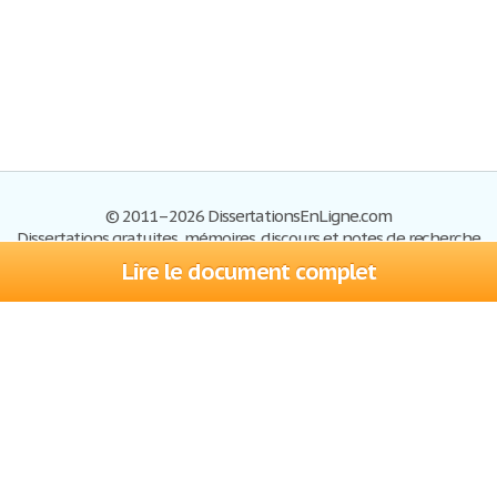
© 2011–2026 DissertationsEnLigne.com
Dissertations gratuites, mémoires, discours et notes de recherche
Lire le document complet
Dissertations
Plan du site
S'inscrire
Foire aux questions
Politique de confidentialité
Se connecter
Contactez-nous
Conditions d'utilisation