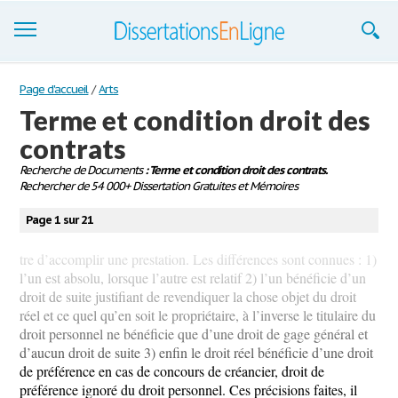
Dissertations
Page d'accueil
/
Arts
Terme et condition droit des
S'inscrire
contrats
Se connecter
Recherche de Documents
: Terme et condition droit des contrats.
Rechercher de 54 000+ Dissertation Gratuites et Mémoires
Contactez-nous
Page 1 sur 21
tre d’accomplir une prestation. Les différences sont connues : 1)
l’un est absolu, lorsque l’autre est relatif 2) l’un bénéficie d’un
droit de suite justifiant de revendiquer la chose objet du droit
réel et ce quel qu’en soit le propriétaire, à l’inverse le titulaire du
droit personnel ne bénéficie que d’une droit de gage général et
d’aucun droit de suite 3) enfin le droit réel bénéficie d’une droit
de préférence en cas de concours de créancier, droit de
préférence ignoré du droit personnel. Ces précisions faites, il