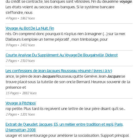
du crédit se contracte, les banques sont vitriolées. Fin du deuxième
voyage
.
Les états volent au secours des banques. Si le système bancaire
s'effondre, nous
4 Pages
•
1862 Vues
Voyage Au Bot De La Nuit. Fin
nts. On comprend donc pourquoi il n'a plus rien à imaginer (…) sur la mer.
D’ailleurs il emploie un terme péjoratif , mon trimbalage, pour
9 Pages
•
2432 Vues
Courte Analyse Du Supplément Au Voyage De Bougainville, Diderot
2 Pages
•
2310 Vues
Les confessions de Jean-Jacques Rousseau résumé ( livres i à iv )
ance, le père de Jean-
Jacques
Rousseau quitte Genève. Jean-
Jacques
se
trouve placé sous la tutelle de son oncle Bernard. Heureux souvenir de la
présence et
15 Pages
•
2882 Vues
Voyage à Pitchipoï
rop petite. Plus tard ils reçoivent une lettre de leur père disant qu'il se...
2 Pages
•
1201 Vues
Extrait de Queudet, Jacques, ES, un métier entre tradition et repli, Paris,
L'Harmattan, 2008
usager et son entourage pour améliorer la socialisation. Support principal