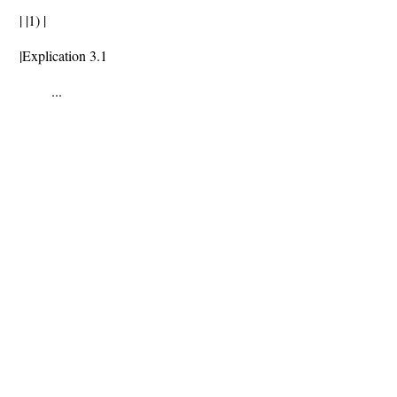
| |1) |
|Explication 3.1
...