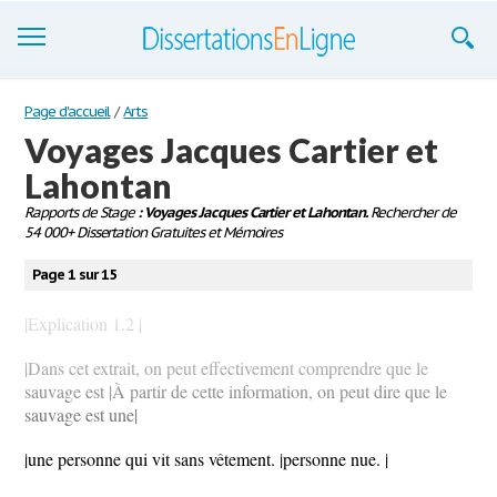
Dissertations
Page d'accueil
/
Arts
Voyages Jacques Cartier et
S'inscrire
Lahontan
Se connecter
Rapports de Stage
: Voyages Jacques Cartier et Lahontan.
Rechercher de
54 000+ Dissertation Gratuites et Mémoires
Contactez-nous
Page 1 sur 15
|Explication 1.2 |
|Dans cet extrait, on peut effectivement comprendre que le
sauvage est |À partir de cette information, on peut dire que le
sauvage est une|
|une personne qui vit sans vêtement. |personne nue. |