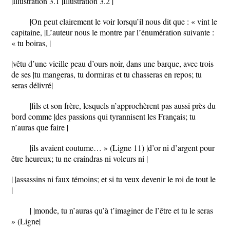
|Illustration 3.1 |Illustration 3.2 |
|On peut clairement le voir lorsqu’il nous dit que : « vint le
capitaine, |L’auteur nous le montre par l’énumération suivante :
« tu boiras, |
|vêtu d’une vieille peau d’ours noir, dans une barque, avec trois
de ses |tu mangeras, tu dormiras et tu chasseras en repos; tu
seras délivré|
|fils et son frère, lesquels n’approchèrent pas aussi près du
bord comme |des passions qui tyrannisent les Français; tu
n’auras que faire |
|ils avaient coutume… » (Ligne 11) |d’or ni d’argent pour
être heureux; tu ne craindras ni voleurs ni |
| |assassins ni faux témoins; et si tu veux devenir le roi de tout le
|
| |monde, tu n’auras qu’à t’imaginer de l’être et tu le seras
» (Ligne|