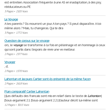
est entretien. Association fréquente à une AS en inadaptation, à des psy,
rééducateurs ou PE
3 Pages
•
2105 Vues
Le Voyage
A tes parents ? Ils mourront un jour. A ton pays ? Il peut disparaître. A toi-
même alors ? Mais, tu changeras. Qui te dira
3 Pages
•
1772 Vues
Question de corpus sur le voyage
ors, le
voyage
se transforme à la fois en pèlerinage et en hommage à ceux
qui sont partis dans l'espoirs de vivre une ve meilleur.
2 Pages
•
2377 Vues
Voyager
, d’..
2 Pages
•
1570 Vues
Lahontan et Jacques Cartier sont-ils présenté de la même façon
2 Pages
•
2618 Vues
Plan comparatif Cartier Lahontan
| |Les défaults des francais sont mis en relief dans le texte de
Lahontan
|
|Sous-argument 2.1 |Sous-argument 2.2 | |l'auteur décrit lui-même sont
12 Pages
•
3015 Vues