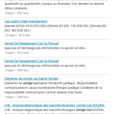
qualitatifs ou quantitatifs, sociaux ou financiers. Ces derniers se doivent
d’être cohérents
4 Pages
•
4022 Vues
Cas supply chain management
| |Janvier |S4 |514 826 |536 069 | | |Février |S5 |581 741 |558 561 | | |Février |S6
|532 463 |558 561 |
24 Pages
•
1871 Vues
Devoir De Management Cas "Le Fenouil"
ique pas et n’échange pas d’information ce qui est un réel...
2 Pages
•
3133 Vues
Devoir De Management Cas "Le Fenouil"
ique pas et n’échange pas d’information ce qui est un réel...
2 Pages
•
2904 Vues
Eléments de corrigé cas Sainte Victoire
Eléments de
corrigé
cas
Sainte Victoire Pb juridique : Responsabilité
contractuelle et cause exonératoire Principe juridique Conditions de la
responsabilité contractuelle Contrat valable Une faute
2 Pages
•
1384 Vues
U41 - Analyse diagnostique des marchés étrangers, corrigé Cas SOCONA.
U41 - Analyse diagnostique des marchés étrangers
Corrigé
Cas
SOCONA