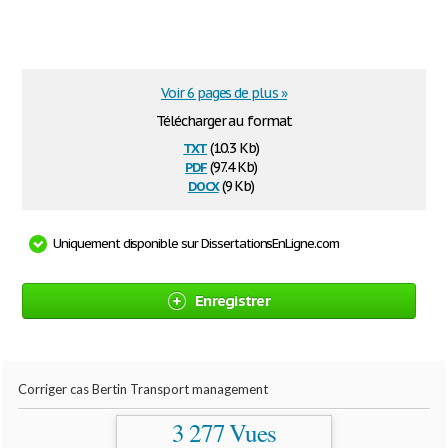
Voir 6 pages de plus »
Télécharger au format
txt
(10.3 Kb)
pdf
(97.4 Kb)
docx
(9 Kb)
Uniquement disponible sur DissertationsEnLigne.com
Enregistrer
Corriger cas Bertin Transport management
3 277 Vues