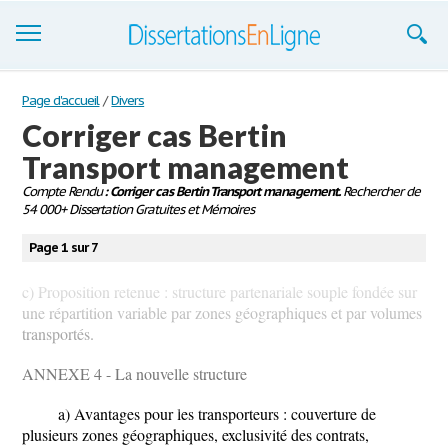
Dissertations
Page d'accueil
/
Divers
Corriger cas Bertin
S'inscrire
Transport management
Se connecter
Compte Rendu
: Corriger cas Bertin Transport management.
Rechercher de
54 000+ Dissertation Gratuites et Mémoires
Contactez-nous
Page 1 sur 7
c) Proposition retenue : structure partenariale souple fondée sur
une répartition variable par zones géographiques et par volumes
transportés.
ANNEXE 4 - La nouvelle structure
a) Avantages pour les transporteurs : couverture de
plusieurs zones géographiques, exclusivité des contrats,