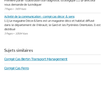
Première partie - Élaboration d'un diagnostic stratégique 1.1 Le directeur
vous demande de lui indiquer
7 Pages
•
3439 Vues
Activité de la communication - corrigé cas décor & sens
1.1) Le magazine Décor&Sens est un magazine déco et habitat diffusé
dans le département de l’Hérault, le Gard et les Pyrénées Orientales. Il est
distribué
3 Pages
•
10584 Vues
Sujets similaires
Corrigé Cas Bertin Transport Management
Corrigé Cas Ferro