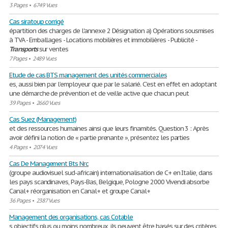
3 Pages
•
6749 Vues
Cas siratoup corrigé
épartition des charges de l'annexe 2 Désignation a) Opérations sousmises
à TVA - Emballages - Locations mobilières et immobilières - Publicité -
Transports
sur ventes
7 Pages
•
2489 Vues
Etude de cas BTS management des unités commerciales
es, aussi bien par l’employeur que par le salarié. C’est en effet en adoptant
une démarche de prévention et de veille active que chacun peut
39 Pages
•
2660 Vues
Cas Suez (Management)
et des ressources humaines ainsi que leurs finamités. Question 3 : Après
avoir défini la notion de « partie prenante », présentez les parties
4 Pages
•
2074 Vues
Cas De Management Bts Nrc
(groupe audiovisuel sud-africain) internationalisation de C+ en Italie, dans
les pays scandinaves, Pays-Bas, Belgique, Pologne 2000 Vivendi absorbe
Canal+ réorganisation en Canal+ et groupe Canal+
36 Pages
•
2387 Vues
Management des organisations, cas Cotable
s objectifs plus ou moins nombreux, ils peuvent être basés sur des critères