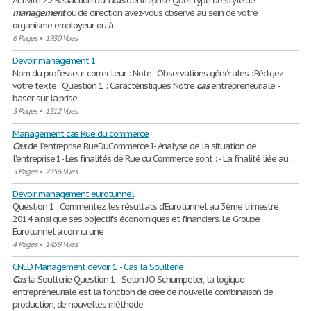
Activité 2.2 Rédaction d'un
cas
d'entreprise Quel type de style de
management
ou de direction avez-vous observé au sein de votre
organisme employeur ou à
6 Pages
•
1930 Vues
Devoir management 1
Nom du professeur correcteur : Note : Observations générales : Rédigez
votre texte : Question 1 : Caractéristiques Notre
cas
entrepreneuriale -
baser sur la prise
3 Pages
•
1312 Vues
Management cas Rue du commerce
Cas
de l’entreprise RueDuCommerce I- Analyse de la situation de
l’entreprise 1- Les finalités de Rue du Commerce sont : - La finalité liée au
5 Pages
•
2356 Vues
Devoir management eurotunnel
Question 1 : Commentez les résultats d’Eurotunnel au 3ème trimestre
2014 ainsi que ses objectifs économiques et financiers. Le Groupe
Eurotunnel a connu une
4 Pages
•
1459 Vues
CNED Management devoir 1 - Cas la Soulterie
Cas
la Soulterie Question 1 : Selon J.O Schumpeter, la logique
entrepreneuriale est la fonction de crée de nouvelle combinaison de
production, de nouvelles méthode