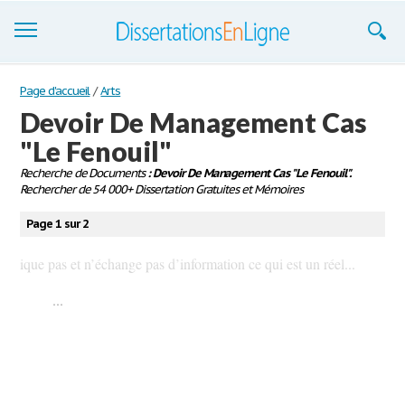
Dissertations
Page d'accueil
/
Arts
Devoir De Management Cas
S'inscrire
"Le Fenouil"
Se connecter
Recherche de Documents
: Devoir De Management Cas "Le Fenouil".
Rechercher de 54 000+ Dissertation Gratuites et Mémoires
Contactez-nous
Page 1 sur 2
ique pas et n’échange pas d’information ce qui est un réel...
...