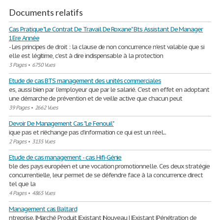
Documents relatifs
Cas Pratique "Le Contrat De Travail De Roxane" Bts Assistant De Manager
1Ere Année
- Les principes de droit : la clause de non concurrence n'est valable que si
elle est légitime, c'est à dire indispensable à la protection
3 Pages
•
6750 Vues
Etude de cas BTS management des unités commerciales
es, aussi bien par l’employeur que par le salarié. C’est en effet en adoptant
une démarche de prévention et de veille active que chacun peut
39 Pages
•
2662 Vues
Devoir De Management Cas "Le Fenouil"
ique pas et n’échange pas d’information ce qui est un réel...
2 Pages
•
3135 Vues
Etude de cas management - cas Hifi-Génie
ble des pays européen et une vocation promotionnelle. Ces deux stratégie
concurrentielle, leur permet de se défendre face à la concurrence direct
tel que la
4 Pages
•
4865 Vues
Management cas Baltard
ntreprise. |Marché Produit |Existant |Nouveau | |Existant |Pénétration de