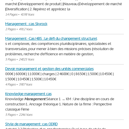
marché |Développement de produit | |Nouveau |Développement de marché
|Diversification | 2. Repérez et appréciez la
14 Pages
•
4198 Vues
Management : cas Skyrock
2 Pages
•
4912 Vues
Management - Cas HBS : Le défi du changement structurel
s et complexes, des compétences pluridisciplinaires, spécialisées et
transversales, pour mener à bien des missions précises (résolution de
problèmes, recherche d'efficience en matière de gestion,
5 Pages
•
24025 Vues
Devoir management et gestion des unités commerciales
000€ | 6000€ | 11000€ | charges | 24600€ | 0 | 8650€ | 1500€ | 10450€ |
1500€ | 10450€ | 1500€ | 10450€
4 Pages
•
3907 Vues
Knowledge management cas
Knowledge
Management
Séance 1 → KM : Une discipline en cours de
construction 1. Ancrage théorique 1. Nature de la firme : Perspective
classique Firme
5 Pages
•
2246 Vues
Style de management: cas ODRD