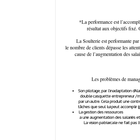
*La performance est l’accompli
résultat aux objectifs fixé. 
La Soulterie est performante par s
le nombre de clients dépasse les atten
cause de l’augmentation des salair
Les problèmes de managem
Son pilotage, par l’inadaptation d’Ala
double casquette entrepreneur / man
par un autre. Cela produit une cont
tâches que seul lui peut accomplir 
La gestion des 
a une augmentation des salariés e
La vision patriarcale ne fait pas