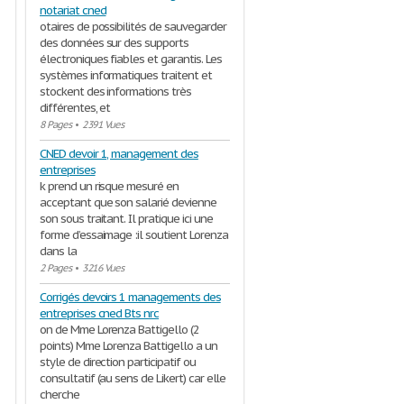
notariat cned
otaires de possibilités de sauvegarder
des données sur des supports
électroniques fiables et garantis. Les
systèmes informatiques traitent et
stockent des informations très
différentes, et
8 Pages
•
2391 Vues
CNED devoir 1, management des
entreprises
k prend un risque mesuré en
acceptant que son salarié devienne
son sous traitant. Il pratique ici une
forme d’essaimage :il soutient Lorenza
dans la
2 Pages
•
3216 Vues
Corrigés devoirs 1 managements des
entreprises cned Bts nrc
on de Mme Lorenza Battigello (2
points) Mme Lorenza Battigello a un
style de direction participatif ou
consultatif (au sens de Likert) car elle
cherche