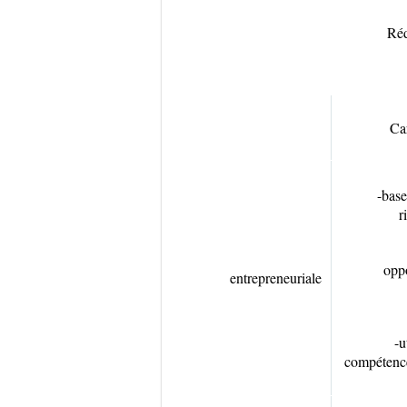
Réd
Car
-base
r
oppo
entrepreneuriale
-u
compétence