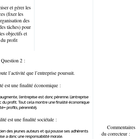
iser et gérer les
es (fixer les
organisation des
des tâches) pour
les objectifs et
 du profit
Question 2 :
oute l’activité que l’entreprise poursuit.
té est une finalité économique :
i augmente, l’entreprise est donc pérenne. L’entreprise
nc du profit. Tout cela montre une finalité économique
ité= profits, pérennité).
ité est une finalité sociétale :
Commentaires
utien des jeunes auteurs et qui pousse ses adhérents
du correcteur
:
prise a donc une responsabilité morale.