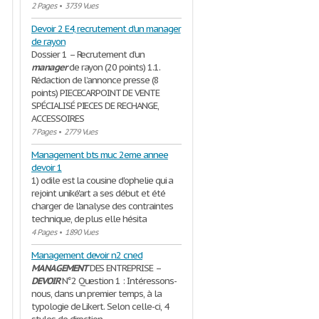
2 Pages
•
3739 Vues
Devoir 2 E4, recrutement d'un manager
de rayon
Dossier 1 – Recrutement d’un
manager
de rayon (20 points) 1.1.
Rédaction de l’annonce presse (8
points) PIECECARPOINT DE VENTE
SPÉCIALISÉ PIECES DE RECHANGE,
ACCESSOIRES
7 Pages
•
2779 Vues
Management bts muc 2eme annee
devoir 1
1) odile est la cousine d'ophelie qui a
rejoint uniké'art a ses début et été
charger de l'analyse des contraintes
technique, de plus elle hésita
4 Pages
•
1890 Vues
Management devoir n2 cned
MANAGEMENT
DES ENTREPRISE –
DEVOIR
N°2 Question 1 : Intéressons-
nous, dans un premier temps, à la
typologie de Likert. Selon celle-ci, 4