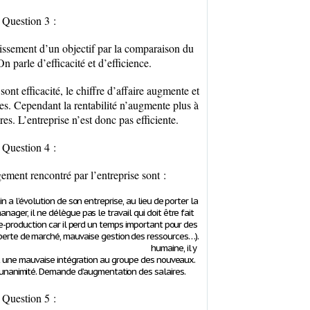
Question 3 :
ssement d’un objectif par la comparaison du
On parle d’efficacité et d’efficience.
ont efficacité, le chiffre d’affaire augmente et
tes. Cependant la rentabilité n’augmente plus à
es. L’entreprise n’est donc pas efficiente.
Question 4 :
ent rencontré par l’entreprise sont :
in a l’évolution de son entreprise, au lieu de porter la
ager, il ne délègue pas le travail qui doit être fait
re-production car il perd un temps important pour des
(perte de marché, mauvaise gestion des ressources…).
ressources humaine, il y
t une mauvaise intégration au groupe des nouveaux.
 l’unanimité. Demande d’augmentation des salaires.
Question 5 :