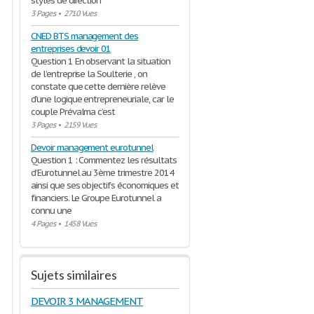
styles de direction
3 Pages
•
2710 Vues
CNED BTS management des
entreprises devoir 01
Question 1 En observant la situation
de l’entreprise la Soulterie , on
constate que cette dernière relève
d’une logique entrepreneuriale, car le
couple Prévalma c’est
3 Pages
•
2159 Vues
Devoir management eurotunnel
Question 1 : Commentez les résultats
d’Eurotunnel au 3ème trimestre 2014
ainsi que ses objectifs économiques et
financiers. Le Groupe Eurotunnel a
connu une
4 Pages
•
1458 Vues
Sujets similaires
DEVOIR 3 MANAGEMENT