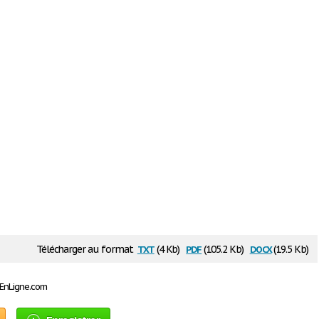
txt
pdf
docx
Télécharger au format
(4 Kb)
(105.2 Kb)
(19.5 Kb)
sEnLigne.com