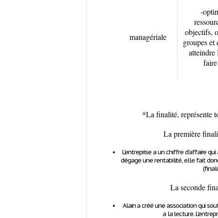
-optim
ressourc
objectifs, 
managériale
groupes et 
atteindre 
faire
*La finalité, représente t
La première finali
L’entreprise a un chiffre d’affaire qu
dégage une rentabilité, elle fait do
(final
La seconde final
Alain a créé une association qui so
a la lecture. L’entre