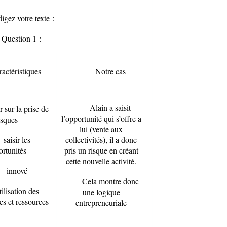
igez votre texte
:
Question 1 :
actéristiques
Notre cas
Alain a saisit
r sur la prise de
l’opportunité qui s’offre a
isques
lui (vente aux
-saisir les
collectivités), il a donc
rtunités
pris un risque en créant
cette nouvelle activité.
-innové
Cela montre donc
tilisation des
une logique
s et ressources
entrepreneuriale