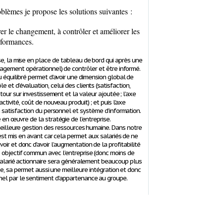
blèmes je propose les solutions suivantes :
rer le changement, à contrôler et améliorer les
rformances.
se, la mise en place de tableau de bord qui après une
agement opérationnel) de contrôler et être informé.
u équilibré permet d’avoir une dimension global de
le et d’évaluation, celui des clients (satisfaction,
retour sur investissement et la valeur ajoutée ; l’axe
activité, coût de nouveau produit) ; et puis l’axe
 satisfaction du personnel et système d’information.
 en œuvre de la stratégie de l’entreprise.
 meilleure gestion des ressources humaine. Dans notre
i est mis en avant car cela permet aux salariés de ne
oir et donc d’avoir l’augmentation de la profitabilité
objectif commun avec l’entreprise (donc moins de
n salarié actionnaire sera généralement beaucoup plus
ise, sa permet aussi une meilleure intégration et donc
el par le sentiment d’appartenance au groupe.