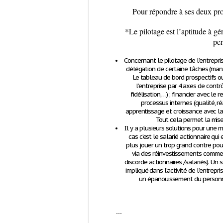
Pour répondre à ses deux pro
*Le pilotage est l’aptitude à gé
pe
Concernant le pilotage de l’entrepri
délégation de certaine tâches (man
Le tableau de bord prospectifs o
l’entreprise par 4 axes de contrô
fidélisation,…) ; financier avec le 
processus internes (qualité, ré
apprentissage et croissance avec la
Tout cela permet la mise
Il y a plusieurs solutions pour une
cas c’est le salarié actionnaire qu
plus jouer un trop grand contre pouv
via des réinvestissements comme 
discorde actionnaires /salariés). U
impliqué dans l’activité de l’entrepr
un épanouissement du personn
...