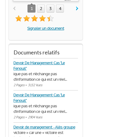
1
2
3
4
Signaler un document
Documents relatifs
Devoir De Management Cas "Le
Fenouil"
ique pas et n’échange pas
d’information ce qui est un réel...
2 Pages
•
3132 Vues
Devoir De Management Cas "Le
Fenouil"
ique pas et n’échange pas
d’information ce qui est un réel...
2 Pages
•
2904 Vues
Devoir de management - Alès groupe
victoire » car une « victoire est