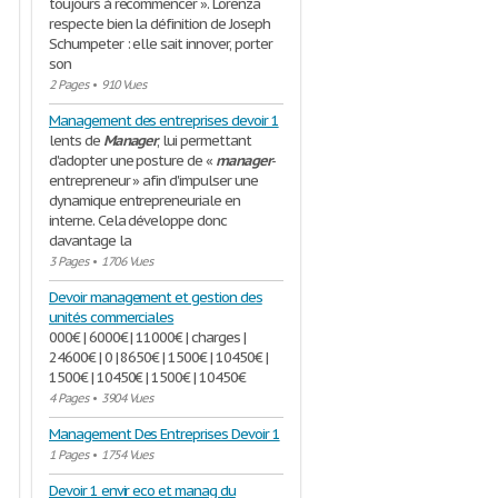
toujours à recommencer ». Lorenza
respecte bien la définition de Joseph
Schumpeter : elle sait innover, porter
son
2 Pages
•
910 Vues
Management des entreprises devoir 1
lents de
Manager
, lui permettant
d'adopter une posture de «
manager
-
entrepreneur » afin d'impulser une
dynamique entrepreneuriale en
interne. Cela développe donc
davantage la
3 Pages
•
1706 Vues
Devoir management et gestion des
unités commerciales
000€ | 6000€ | 11000€ | charges |
24600€ | 0 | 8650€ | 1500€ | 10450€ |
1500€ | 10450€ | 1500€ | 10450€
4 Pages
•
3904 Vues
Management Des Entreprises Devoir 1
1 Pages
•
1754 Vues
Devoir 1 envir eco et manag du