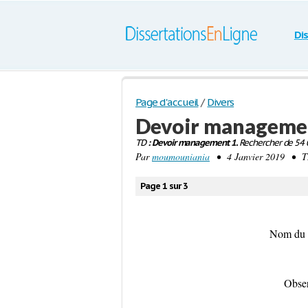
Di
Page d'accueil
/
Divers
Devoir manageme
TD
: Devoir management 1.
Rechercher de 54 0
Par
moumouniania
• 4 Janvier 2019 • TD
Page 1 sur 3
Nom du p
Obser