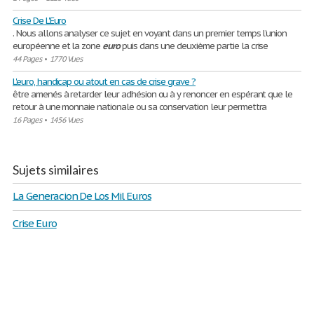
Crise De L'Euro
. Nous allons analyser ce sujet en voyant dans un premier temps l’union
européenne et la zone
euro
puis dans une deuxième partie la crise
44 Pages
•
1770 Vues
L'euro, handicap ou atout en cas de crise grave ?
être amenés à retarder leur adhésion ou à y renoncer en espérant que le
retour à une monnaie nationale ou sa conservation leur permettra
16 Pages
•
1456 Vues
Sujets similaires
La Generacion De Los Mil Euros
Crise Euro