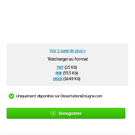
Voir 1 page de plus »
Télécharger au format
txt
(2.5 Kb)
pdf
(55.5 Kb)
docx
(164.9 Kb)
Uniquement disponible sur DissertationsEnLigne.com
Enregistrer