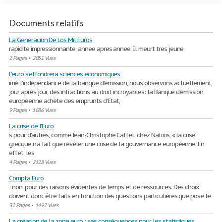
Documents relatifs
La Generacion De Los Mil Euros
rapidite impressionnante, annee apres annee. Il meurt tres jeune.
2 Pages
•
2051 Vues
L'euro s'effondrera sciences economiques
imé l’indépendance de la banque d’émission, nous observons actuellement,
jour après jour, des infractions au droit incroyables: la Banque d’émission
européenne achète des emprunts d’Etat,
9 Pages
•
1686 Vues
La crise de l'Euro
s pour d’autres, comme Jean-Christophe Caffet, chez Natixis, « la crise
grecque n’a fait que révéler une crise de la gouvernance européenne. En
effet, les
4 Pages
•
2128 Vues
Compta Euro
: non, pour des raisons évidentes de temps et de ressources. Des choix
doivent donc être faits en fonction des questions particulières que pose le
32 Pages
•
1492 Vues
La création de la zone euro : ses conséquences pour les statistiques