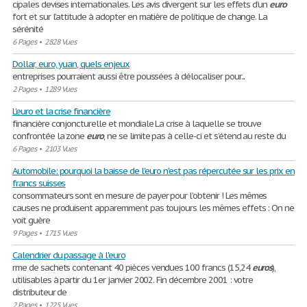
cipales devises internationales. Les avis divergent sur les effets d’un
euro
fort et sur l’attitude à adopter en matière de politique de change. La
sérénité
6 Pages
•
2828 Vues
Dollar, euro, yuan, quels enjeux
entreprises pourraient aussi être poussées à délocaliser pour...
2 Pages
•
1289 Vues
L'euro et la crise financière
financière conjoncturelle et mondiale La crise à laquelle se trouve
confrontée la zone
euro
, ne se limite pas à celle-ci et s’étend au reste du
6 Pages
•
2103 Vues
Automobile: pourquoi la baisse de l'euro n'est pas répercutée sur les prix en
francs suisses
consommateurs sont en mesure de payer pour l’obtenir ! Les mêmes
causes ne produisent apparemment pas toujours les mêmes effets : On ne
voit guère
9 Pages
•
1715 Vues
Calendrier du passage à l'euro
rme de sachets contenant 40 pièces vendues 100 francs (15,24
euros
),
utilisables à partir du 1er janvier 2002. Fin décembre 2001 : votre
distributeur de
2 Pages
•
1225 Vues