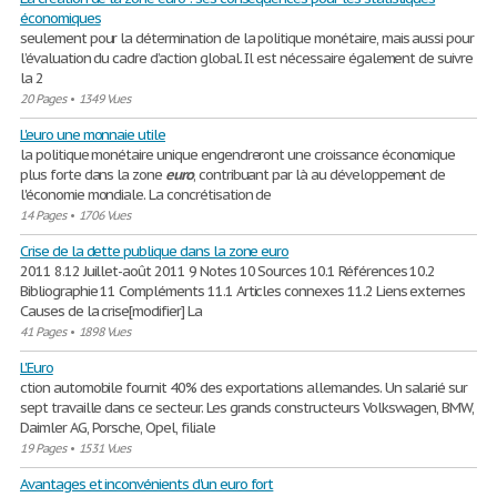
économiques
seulement pour la détermination de la politique monétaire, mais aussi pour
l’évaluation du cadre d’action global. Il est nécessaire également de suivre
la 2
20 Pages
•
1349 Vues
L'euro une monnaie utile
la politique monétaire unique engendreront une croissance économique
plus forte dans la zone
euro
, contribuant par là au développement de
l'économie mondiale. La concrétisation de
14 Pages
•
1706 Vues
Crise de la dette publique dans la zone euro
2011 8.12 Juillet-août 2011 9 Notes 10 Sources 10.1 Références 10.2
Bibliographie 11 Compléments 11.1 Articles connexes 11.2 Liens externes
Causes de la crise[modifier] La
41 Pages
•
1898 Vues
L'Euro
ction automobile fournit 40% des exportations allemandes. Un salarié sur
sept travaille dans ce secteur. Les grands constructeurs Volkswagen, BMW,
Daimler AG, Porsche, Opel, filiale
19 Pages
•
1531 Vues
Avantages et inconvénients d'un euro fort