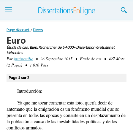
Dissertations
Page d'accueil
/
Divers
Euro
S'inscrire
Étude de cas
: Euro.
Rechercher de 54 000+ Dissertation Gratuites et
Mémoires
Se connecter
Par
justinemilie
• 26 Septembre 2015 • Étude de cas • 427 Mots
(2 Pages) • 1 010 Vues
Contactez-nous
Page 1 sur 2
Introducción:
Ya que me tocar comentar esta foto, quería decir de
antemano que la emigración es un fenómeno mundial que se
presenta en todas las épocas y consiste en un desplazamiento de
la población a causa de las inestabilidades políticas y de los
conflictos armados.