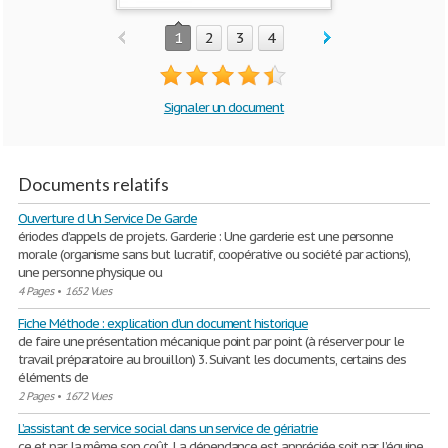
1
2
3
4
Signaler un document
Documents relatifs
Ouverture d Un Service De Garde
ériodes d’appels de projets. Garderie : Une garderie est une personne
morale (organisme sans but lucratif, coopérative ou société par actions),
une personne physique ou
4 Pages
•
1652 Vues
Fiche Méthode : explication d’un document historique
de faire une présentation mécanique point par point (à réserver pour le
travail préparatoire au brouillon) 3. Suivant les documents, certains des
éléments de
2 Pages
•
1672 Vues
L’assistant de service social dans un service de gériatrie
ce et par la même son coût. La dépendance est appréciée soit par l’équipe