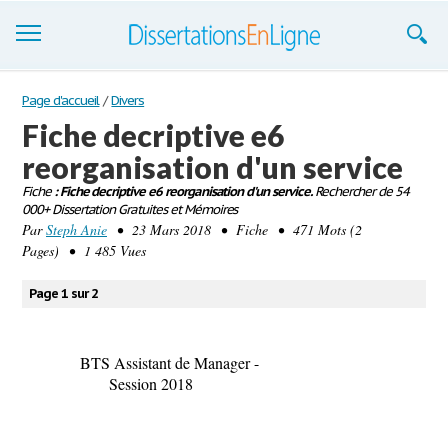
Dissertations
Page d'accueil
/
Divers
Fiche decriptive e6
S'inscrire
reorganisation d'un service
Se connecter
Fiche
: Fiche decriptive e6 reorganisation d'un service.
Rechercher de 54
000+ Dissertation Gratuites et Mémoires
Contactez-nous
Par
Steph Anie
• 23 Mars 2018 • Fiche • 471 Mots (2
Pages) • 1 485 Vues
Page 1 sur 2
BTS Assistant de Manager -
Session 2018