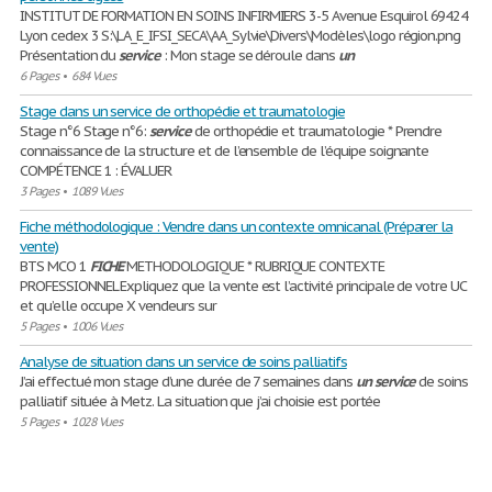
INSTITUT DE FORMATION EN SOINS INFIRMIERS 3-5 Avenue Esquirol 69424
Lyon cedex 3 S:\LA_E_IFSI_SECA\AA_Sylvie\Divers\Modèles\logo région.png
Présentation du
service
: Mon stage se déroule dans
un
6 Pages
•
684 Vues
Stage dans un service de orthopédie et traumatologie
Stage n°6 Stage n°6:
service
de orthopédie et traumatologie * Prendre
connaissance de la structure et de l’ensemble de l’équipe soignante
COMPÉTENCE 1 : ÉVALUER
3 Pages
•
1089 Vues
Fiche méthodologique : Vendre dans un contexte omnicanal (Préparer la
vente)
BTS MCO 1
FICHE
METHODOLOGIQUE * RUBRIQUE CONTEXTE
PROFESSIONNEL Expliquez que la vente est l’activité principale de votre UC
et qu’elle occupe X vendeurs sur
5 Pages
•
1006 Vues
Analyse de situation dans un service de soins palliatifs
J’ai effectué mon stage d’une durée de 7 semaines dans
un
service
de soins
palliatif située à Metz. La situation que j’ai choisie est portée
5 Pages
•
1028 Vues