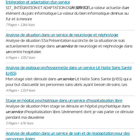
Intégration et adaptation d'un service
SI7_ INTÉGRATION ET ADAPTATION D’
UN
SERVICE
La valeur actuelle d’
un
élément du parc informatique La valeur du bien informatique diminue au
fur et à mesure
7 Pages
•
1266 Vues
Analyse de situation dans un service de neurologie et néphrologie
Analyse de situation S5a Présentation succincte de la situation Je suis
actuellement en stage dans
un
service
de neurologie et néphrologie dans
un
centre hospitalier.
6 Pages
•
1032 Vues
Analyse de pratique professionnelle dans un service Lit Halte Soins Santé
(LHSS)
Mon stage s’est déroulé dans
un
service
Lit Halte Soins Sante (LHSS) qui a
pour but d’accueillir les personnes sans-abris ayant besoin de soins. Les
4 Pages
•
1214 Vues
Stage en hôpital psychiatrique dans un service d’hospitalisation libre
Analyse de situation Mon stage se déroule en hôpital psychiatrique dans
un
service
d’hospitalisation libre. L’évènement dont je vais parler ce déroule
pendant ma deuxième
5 Pages
•
676 Vues
Analyse de situation dans un service de soin et de réadaptation pour des
personnes âgées