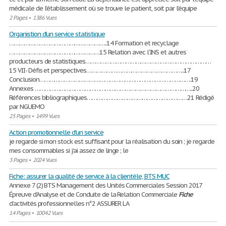
médicale de l’établissement où se trouve le patient, soit par l’équipe
2 Pages
•
1386 Vues
Organistion d'un service statistique
…………………………………………………..14 Formation et recyclage
………………………………………………15 Relation avec l’INS et autres
producteurs de statistiques…………………………………………………………………
15 VII- Défis et perspectives…………………………………………………..17
Conclusion……………………………………………………………………………….19
Annexes …………………………………………………………………………………..20
Références bibliographiques……………………………………………………21 Rédigé
par NGUEMO
25 Pages
•
1499 Vues
Action promotionnelle d'un service
je regarde si mon stock est suffisant pour la réalisation du soin ; je regarde
mes consommables si j'ai assez de linge ; le
3 Pages
•
2024 Vues
Fiche: assurer la qualité de service à la clientèle, BTS MUC
Annexe 7 (2) BTS Management des Unités Commerciales Session 2017
Épreuve d’Analyse et de Conduite de la Relation Commerciale
Fiche
d’activités professionnelles n°2 ASSURER LA
14 Pages
•
10042 Vues