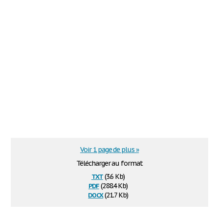
Voir 1 page de plus »
Télécharger au format
txt
(3.6 Kb)
pdf
(288.4 Kb)
docx
(21.7 Kb)