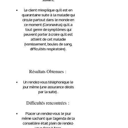
Le client m’explique qu’il est en
quarantaine suite à la maladie qui
circule partout dans le monde en
ce moment (Coronavirus) qu’il a
tout genre de symptômes qui
peuvent porter à croire qu’il est
atteint de cet maladie
(vomissement, boules de sang,
difficultés respiratoire) .
Résultats Obtenues
:
Un rendez-vous téléphonique le
jour même (une assurance décès
par la suite) .
Difficultés rencontrées
:
Placer un rendez-vous le jour
même sachant que l’agenda de la
conseillère était plein de rendez-