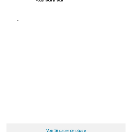
vous face à face.
...
Voir 16 pages de plus »