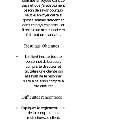
sommes envoyées dans ce
pays et que j’ai absolument
besoin de savoir pourquoi
veut -il envoyer cette si
grosse somme d’argent et
dans ce pays en particulier.
Il refuse de me répondre et
fait tout un scandale .
Résultats Obtenues :
Le client insulte tout le
personnel du bureau y
compris le directeur et
brutalise une cliente qui
essayait de le résonner
suite à cela son compte a
été clôturer.
Difficultés rencontrées
:
Expliquer la réglementation
de la banque et ses
restrictions au client.