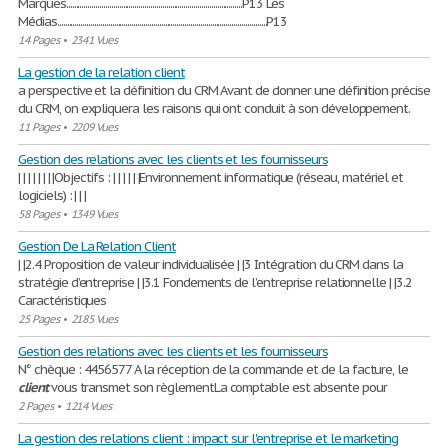
Marques..........................................................................................P13 Les
Médias...........................................................................................................P13
14 Pages
•
2341 Vues
La gestion de la relation client
a perspective et la définition du CRM Avant de donner une définition précise
du CRM, on expliquera les raisons qui ont conduit à son développement.
11 Pages
•
2209 Vues
Gestion des relations avec les clients et les fournisseurs
| | | | | | | |Objectifs : | | | | | |Environnement informatique (réseau, matériel et
logiciels) : | | |
58 Pages
•
1349 Vues
Gestion De La Relation Client
| |2.4 Proposition de valeur individualisée | |3 Intégration du CRM dans la
stratégie d’entreprise | |3.1 Fondements de l’entreprise relationnelle | |3.2
Caractéristiques
25 Pages
•
2185 Vues
Gestion des relations avec les clients et les fournisseurs
N° chèque : 4456577 A la réception de la commande et de la facture, le
client
vous transmet son règlementLa comptable est absente pour
2 Pages
•
1214 Vues
La gestion des relations client : impact sur l'entreprise et le marketing