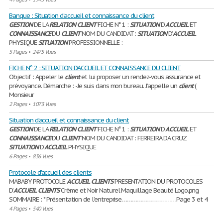
Banque : Situation d'accueil et connaissance du client
GESTION
DE LA
RELATION
CLIENT
FICHE N° 1 :
SITUATION
D’
ACCUEIL
ET
CONNAISSANCE
DU
CLIENT
NOM DU CANDIDAT :
SITUATION
D’
ACCUEIL
PHYSIQUE
SITUATION
PROFESSIONNELLE :
5 Pages
•
2475 Vues
FICHE N° 2 : SITUATION D’ACCUEIL ET CONNAISSANCE DU CLIENT
Objectif : Appeler le
client
et lui proposer un rendez-vous assurance et
prévoyance. Démarche : -Je suis dans mon bureau. J’appelle un
client
(
Monsieur
2 Pages
•
1073 Vues
Situation d’accueil et connaissance du client
GESTION
DE LA
RELATION
CLIENT
FICHE N° 1 :
SITUATION
D’
ACCUEIL
ET
CONNAISSANCE
DU
CLIENT
NOM DU CANDIDAT : FERREIRA DA CRUZ
SITUATION
D’
ACCUEIL
PHYSIQUE
6 Pages
•
836 Vues
Protocole d'accueil des clients
MABABY PROTOCOLE
ACCUEIL
CLIENTS
PRESENTATION DU PROTOCOLES
D’
ACCUEIL
CLIENTS
Crème et Noir Naturel Maquillage Beauté Logo.png
SOMMAIRE : * Présentation de l’entreprise……………………………Page 3 et 4
4 Pages
•
540 Vues