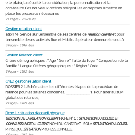
e le plaisir, la sécurité, la considération, la personnalisation et la
convivialité. Ces nouveaux critères obligent les entreprises à mettre en
place les processus nécessaires
21 Pages
•
2267 Vues
Gestion relation client
ation NF Service sur l'ensemble de ses centres de
relation
clients
et pour
l’ensemble de ses activités fixe et Mobile. L’opérateur demeure le seul à
3 Pages
•
1846 Vues
Gestion Relation client
Critère démographiques : * Age * Genre * Taille du foyer * Composition de la
famille * Langue Critères géographiques : * Région * Code
3 Pages
•
1562 Vues
CNED gestion relation client
DOSSIER 2 1. Schématisez les différentes étapes de la procédure de
relance pour les salariés concernés. ________________ 1. Pour aider au suivi
global des relances,
2 Pages
•
1469 Vues
Fiche 1 : situation d'accueil physique
GESTION
DE LA
RELATION
CLIENT
FICHE N° 1 :
SITUATION
D’
ACCUEIL
ET
CONNAISSANCE
DU
CLIENT
NOM DU CANDIDAT : SOLA
SITUATION
D’
ACCUEIL
PHYSIQUE
SITUATION
PROFESSIONNELLE
4 Pages
•
1943 Vues