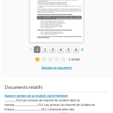
1
2
3
4
5
6
7
8
9
10
1 votes
Signaler un document
Documents relatifs
Rapport gestion de la relation client Heineken
........................P10 Les acteurs du marché de la bière dans le
monde.................................................P11 Les acteurs du marché de la bière en
France........................................................P11 Communication des