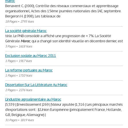
maroc
Benavent C. (2000), Contrôle des réseaux commerciaux et apprentissage
organisationnel, Actes des 15ème journées nationales des IAE, septembre.
Bergeron H. (1998), Les tableaux de
18 Pages
•
2795 Vues
La société générale Maroc
tèle. Le PNB consolidé a affiché une progression de + 7%. La Société
Générale
Maroc
, qui a changé son identité visuelle en décembre dernier, est
3 Pages
•
1618 Vues
Exclusion sociale au Maroc 2011
1 Pages
•
1917 Vues
La reforme portuaire au Maroc
1 Pages
•
1710 Vues
Dissertation Sur La Littérature Au Maroc
2 Pages
•
2276 Vues
L’industrie agroalimentaire au Maroc
|5,539 | |Investissement |269 | |Valeur ajoutée |1,316 | Les principaux marchés
d’exportations sont : |L’Union Européenne (principalement France, Hollande,
G.B, Belgique, Allemagne) |
31 Pages
•
1819 Vues