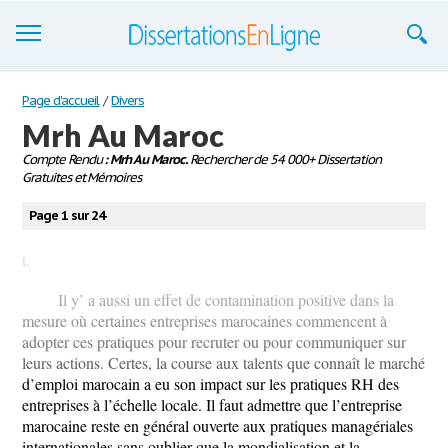
Dissertations
Page d'accueil
/
Divers
Mrh Au Maroc
S'inscrire
Compte Rendu
: Mrh Au Maroc.
Rechercher de 54 000+ Dissertation
Gratuites et Mémoires
Se connecter
Page 1 sur 24
Contactez-nous
t.
Il y’ a aussi un effet de contamination positive dans la
mesure où certaines entreprises marocaines commencent à
adopter ces pratiques pour recruter ou pour communiquer sur
leurs actions. Certes, la course aux talents que connaît le marché
d’emploi marocain a eu son impact sur les pratiques RH des
entreprises à l’échelle locale. Il faut admettre que l’entreprise
marocaine reste en général ouverte aux pratiques managériales
internationales sans oublier que la mondialisation et la