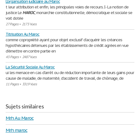
L'organsation judiciaire au Maroc
t leur attribution et enfin, les principales voies de recours. I- La notion de
justice Le
MAROC
, monarchie constitutionnelle, démocratique et sociale se
voit dotée
27 Pages
•
2173 Vues
Titrisation Au Maroc
comme copropriété ayant pour objet exclusif d’acquérir les créances
hypothécaires détenues par les établissements de crédit agrées en vue
d’émettre en contre partie en
43 Pages
•
2487 Vues
La Sécurité Sociale Au Maroc
ui les menace en cas d'arrêt ou de réduction importante de leurs gains pour
cause de maladie, de maternité, d'accident de travail, de chômage, de
11 Pages
•
3319 Vues
Sujets similaires
Mrh Au Maroc
Mrh maroc