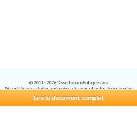
© 2011–2026 DissertationsEnLigne.com
Dissertations gratuites, mémoires, discours et notes de recherche
Lire le document complet
Dissertations
Plan du site
S'inscrire
Foire aux questions
Politique de confidentialité
Se connecter
Contactez-nous
Conditions d'utilisation