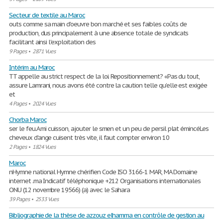
Secteur de textile au Maroc
outs comme sa main d'oeuvre bon marché et ses faibles coûts de
production, dus principalement à une absence totale de syndicats
facilitant ainsi l'exploitation des
9 Pages
•
2871 Vues
Intérim au Maroc
TT appelle au strict respect de la loi. Repositionnement? «Pas du tout,
assure Lamrani, nous avons été contre la caution telle qu’elle est exigée
et
4 Pages
•
2024 Vues
Chorba Maroc
ser le feu.A mi cuisson, ajouter le smen et un peu de persil plat émincéLes
cheveux d'ange cuisent très vite, il faut compter environ 10
2 Pages
•
1824 Vues
Maroc
nHymne national Hymne chérifien Code ISO 3166-1 MAR, MA Domaine
internet .ma Indicatif téléphonique +212 Organisations internationales
ONU (12 novembre 19566) (a) avec le Sahara
39 Pages
•
2533 Vues
Bibliographie de la thèse de azzouz elhamma en contrôle de gestion au