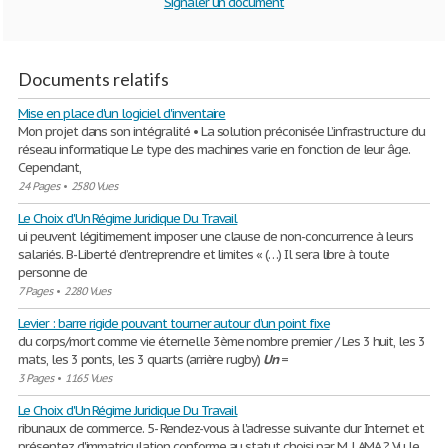
Signaler un document
Documents relatifs
Mise en place d'un logiciel d'inventaire
Mon projet dans son intégralité • La solution préconisée L’infrastructure du
réseau informatique Le type des machines varie en fonction de leur âge.
Cependant,
24 Pages
•
2580 Vues
Le Choix d'Un Régime Juridique Du Travail
ui peuvent légitimement imposer une clause de non-concurrence à leurs
salariés. B- Liberté d’entreprendre et limites « (…) Il sera libre à toute
personne de
7 Pages
•
2280 Vues
Levier : barre rigide pouvant tourner autour d’un point fixe
du corps/mort comme vie éternelle 3ème nombre premier / Les 3 huit, les 3
mats, les 3 ponts, les 3 quarts (arrière rugby)
Un
=
3 Pages
•
1165 Vues
Le Choix d'Un Régime Juridique Du Travail
ribunaux de commerce. 5- Rendez-vous à l'adresse suivante dur Internet et
présentez d'immatriculation conforme au statut choisi par M. LAMA ? Vu le