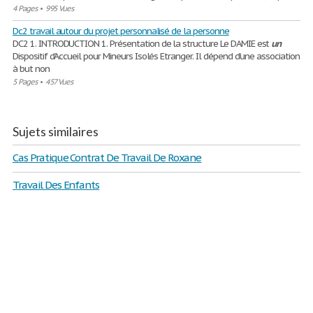
4 Pages
•
995 Vues
Dc2 travail autour du projet personnalisé de la personne
DC2 1. INTRODUCTION 1. Présentation de la structure Le DAMIE est
un
Dispositif d’Accueil pour Mineurs Isolés Etranger. Il dépend d’une association
à but non
5 Pages
•
457 Vues
Sujets similaires
Cas Pratique Contrat De Travail De Roxane
Travail Des Enfants