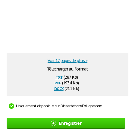
Voir 17 pages de plus »
Télécharger au format
txt
(28.7 Kb)
pdf
(193.4 Kb)
docx
(21.1 Kb)
Uniquement disponible sur DissertationsEnLigne.com
Enregistrer