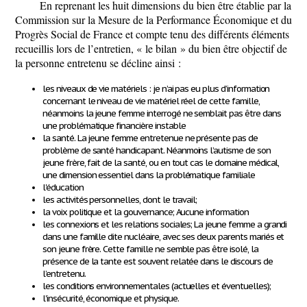
En reprenant les huit dimensions du bien être établie par la
Commission sur la Mesure de la Performance Économique et du
Progrès Social de France et compte tenu des différents éléments
recueillis lors de l’entretien, « le bilan » du bien être objectif de
la personne entretenu se décline ainsi :
les niveaux de vie matériels
: je n’ai pas eu plus d’information
concernant le niveau de vie matériel réel de cette famille,
néanmoins la jeune femme interrogé ne semblait pas être dans
une problématique financière instable
la santé
. La jeune femme entretenue ne présente pas de
problème de santé handicapant. Néanmoins l’autisme de son
jeune frère, fait de la santé, ou en tout cas le domaine médical,
une dimension essentiel dans la problématique familiale
l'éducation
les activités personnelles
, dont le travail;
la voix politique et la gouvernance
; Aucune information
les connexions et les relations sociales
; La jeune femme a grandi
dans une famille dite nucléaire, avec ses deux parents mariés et
son jeune frère. Cette famille ne semble pas être isolé, la
présence de la tante est souvent relatée dans le discours de
l’entretenu.
les conditions environnementales
(actuelles et éventuelles);
l'insécurité, économique et physique
.