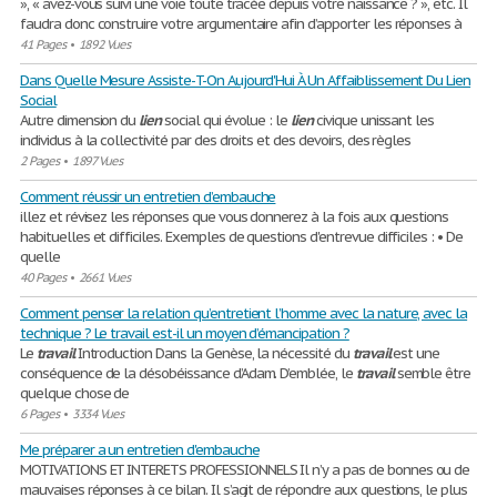
», « avez-vous suivi une voie toute tracée depuis votre naissance ? », etc. Il
faudra donc construire votre argumentaire afin d’apporter les réponses à
41 Pages
•
1892 Vues
Dans Quelle Mesure Assiste-T-On Aujourd'Hui À Un Affaiblissement Du Lien
Social
Autre dimension du
lien
social qui évolue : le
lien
civique unissant les
individus à la collectivité par des droits et des devoirs, des règles
2 Pages
•
1897 Vues
Comment réussir un entretien d’embauche
illez et révisez les réponses que vous donnerez à la fois aux questions
habituelles et difficiles. Exemples de questions d'entrevue difficiles : • De
quelle
40 Pages
•
2661 Vues
Comment penser la relation qu’entretient l’homme avec la nature, avec la
technique ? Le travail est-il un moyen d’émancipation ?
Le
travail
Introduction Dans la Genèse, la nécessité du
travail
est une
conséquence de la désobéissance d’Adam. D’emblée, le
travail
semble être
quelque chose de
6 Pages
•
3334 Vues
Me préparer a un entretien d'embauche
MOTIVATIONS ET INTERETS PROFESSIONNELS Il n’y a pas de bonnes ou de
mauvaises réponses à ce bilan. Il s’agit de répondre aux questions, le plus