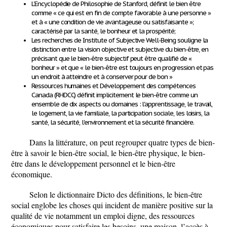
L’Encyclopédie de Philosophie de Stanford
, définit le bien être
comme « ce qui est en fin de compte favorable à une personne »
et à « une condition de vie avantageuse ou satisfaisante »;
caractérisé par la santé, le bonheur et la prospérité;
Les recherches de
Institute of Subjective Well-Being
souligne la
distinction entre la vision objective et subjective du bien-être, en
précisant que le bien-être subjectif peut être qualifié de «
bonheur » et que « le bien-être est toujours en progression et pas
un endroit à atteindre et à conserver pour de bon »
Ressources humaines et Développement des compétences
Canada (RHDCC) définit implicitement le bien-être comme un
ensemble de dix aspects ou domaines : l'apprentissage, le travail,
le logement, la vie familiale, la participation sociale, les loisirs, la
santé, la sécurité, l'environnement et la sécurité financière.
Dans la littérature, on peut regrouper quatre types de bien-
être à savoir le bien-être social, le bien-être physique, le bien-
être dans le développement personnel et le bien-être
économique.
Selon le dictionnaire Dicto des définitions, le bien-être
social englobe les choses qui incident de manière positive sur la
qualité de vie notamment un emploi digne, des ressources
économiques pour satisfaire les besoins, une maison, l’accès à