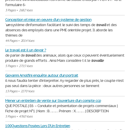
formulaire 6-
3 Pages
•
2682 Vues
Conception et mise en oeuvre d'un systeme de gestion
’
un
système d’information facilitant le suivi des temps de
travail
et des
absences des employés dans une PME orientée projet. Il aborde les
thèmes de
44 Pages
•
2014 Vues
Le travail est il un devoir ?
de parler de
travail
des animaux, alors que ceux ci peuvent éventuelement
produire de grands efforts . Ainsi Marx considère t il le
travaille
5 Pages
•
2715 Vues
Giovanni Arnolfini enquête autour d'un portrait
il nous faudra tenter d’interpréter. A y regarder de plus près, le couple n’est
pas seul dans la pièce : deux autres personnes se tiennent
13 Pages
•
2270 Vues
Mener un entretien de vente sur l’ouverture d’un compte ccp
QUE POSTALE. | E6 – Conduite et présentation de projets commerciaux |
Fiche de projet N°1 | Nom : B……… Prénom : X……… | DESCRIPTION
5 Pages
•
4760 Vues
100Questions Posées Lors D'Un Entretien