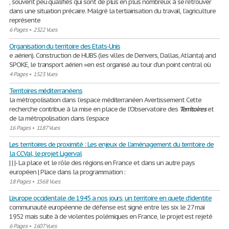
, souvent peu qualifiés qui sont de plus en plus nombreux à se retrouver
dans une situation précaire. Malgré la tertiairisation du travail, l’agriculture
représente
6 Pages
•
2322 Vues
Organisation du territoire des Etats-Unis
e aérien). Construction de HUBS (les villes de Denvers, Dallas, Atlanta) and
SPOKE, le transport aérien »en est organisé au tour d’un point central où
4 Pages
•
1523 Vues
Territoires méditerranéens
la métropolisation dans l’espace méditerranéen Avertissement Cette
recherche contribue à la mise en place de l’Observatoire des
Territoires
et
de la métropolisation dans l’espace
16 Pages
•
1187 Vues
Les territoires de proximité : Les enjeux de l’aménagement du territoire de
la CCVal, le projet Ligerval
| | |- La place et le rôle des régions en France et dans un autre pays
européen | Place dans la programmation :
18 Pages
•
1568 Vues
L'europe occidentale de 1945 a nos jours, un territoire en quete d'identite
communauté européenne de défense est signé entre les six le 27 mai
1952 mais suite à de violentes polémiques en France, le projet est rejeté
6 Pages
•
1607 Vues