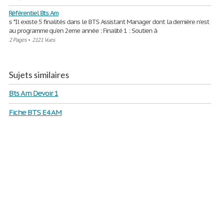
Référentiel Bts Am
s *Il existe 5 finalités dans le BTS Assistant Manager dont la dernière n’est
au programme qu’en 2eme année : Finalité 1 : Soutien à
2 Pages
•
2121 Vues
Sujets similaires
Bts Am Devoir 1
Fiche BTS E4 AM