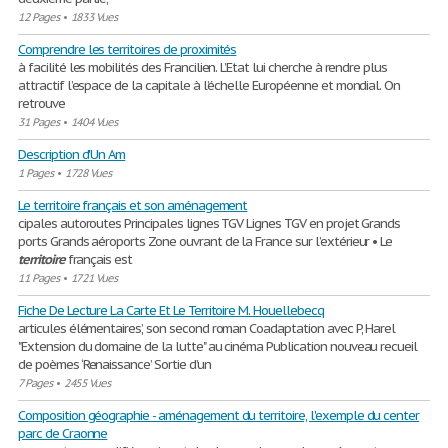
12 Pages
•
1833 Vues
Comprendre les territoires de proximités
à facilité les mobilités des Francilien. L’Etat lui cherche à rendre plus
attractif l’espace de la capitale à l’échelle Européenne et mondial. On
retrouve
31 Pages
•
1404 Vues
Description d'Un Am
1 Pages
•
1728 Vues
Le territoire français et son aménagement
cipales autoroutes Principales lignes TGV Lignes TGV en projet Grands
ports Grands aéroports Zone ouvrant de la France sur l’extérieur • Le
territoire
français est
11 Pages
•
1721 Vues
Fiche De Lecture La Carte Et Le Territoire M. Houellebecq
articules élémentaires’, son second roman Coadaptation avec P, Harel
"Extension du domaine de la lutte" au cinéma Publication nouveau recueil
de poèmes ‘Renaissance’ Sortie d’un
7 Pages
•
2455 Vues
Composition géographie - aménagement du territoire, l'exemple du center
parc de Craonne