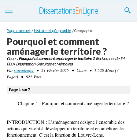
Dissertations
Page d'accueil
/
Histoire et géographie
/
Géographie
Pourquoi et comment
S'inscrire
aménager le territoire ?
Se connecter
Cours
: Pourquoi et comment aménager le territoire ?.
Rechercher de 54
000+ Dissertation Gratuites et Mémoires
Contactez-nous
Par
Cacadenfer
• 21 Février 2025 • Cours • 1 520 Mots (7
Pages) • 622 Vues
Page 1 sur 7
Chapitre 4 :
Pourquoi et comment aménager le territoire ?
INTRODUCTION :
L’aménagement désigne l’ensemble des
actions qui visent à développer un territoire et en améliorer le
fonctionnement. C’est la fonction du Louvre-Lens.