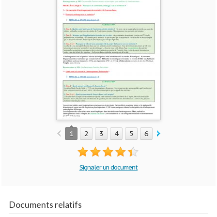
1
2
3
4
5
6
7
Signaler un document
Documents relatifs