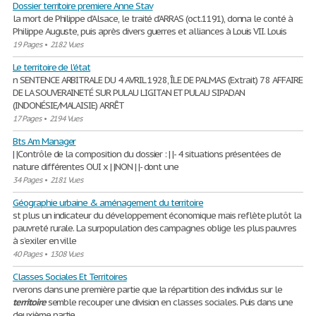
Dossier territoire premiere Anne Stav
la mort de Philippe d’Alsace, le traité d’ARRAS (oct.1191), donna le conté à
Philippe Auguste, puis après divers guerres et alliances à Louis VII. Louis
19 Pages
•
2182 Vues
Le territoire de l'état
n SENTENCE ARBITRALE DU 4 AVRIL 1928, ÎLE DE PALMAS (Extrait) 7 8 AFFAIRE
DE LA SOUVERAINETÉ SUR PULAU LIGITAN ET PULAU SIPADAN
(INDONÉSIE/MALAISIE) ARRÊT
17 Pages
•
2194 Vues
Bts Am Manager
| |Contrôle de la composition du dossier : | |- 4 situations présentées de
nature différentes OUI x | |NON | |- dont une
34 Pages
•
2181 Vues
Géographie urbaine & aménagement du territoire
st plus un indicateur du développement économique mais reflète plutôt la
pauvreté rurale. La surpopulation des campagnes oblige les plus pauvres
à s’exiler en ville
40 Pages
•
1308 Vues
Classes Sociales Et Territoires
rverons dans une première partie que la répartition des individus sur le
territoire
semble recouper une division en classes sociales. Puis dans une
deuxième partie,