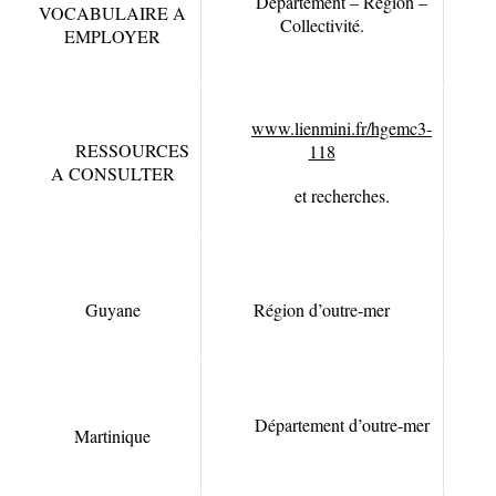
Département – Région –
VOCABULAIRE A
n
Collectivité.
EMPLOYER
d’h
www.lienmini.fr/hgemc3-
RESSOURCES
118
A CONSULTER
et recherches.
Guyane
Région d’outre-mer
2
Département d’outre-mer
Martinique
3