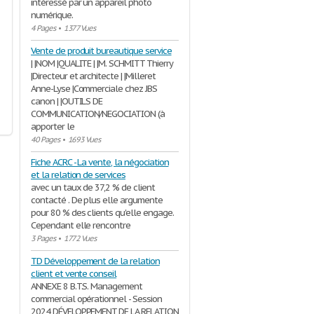
intéressé par un appareil photo
numérique.
4 Pages
•
1377 Vues
Vente de produit bureautique service
| |NOM |QUALITE | |M. SCHMITT Thierry
|Directeur et architecte | |Milleret
Anne-Lyse |Commerciale chez JBS
canon | |OUTILS DE
COMMUNICATION/NEGOCIATION (à
apporter le
40 Pages
•
1693 Vues
Fiche ACRC - La vente, la négociation
et la relation de services
avec un taux de 37,2 % de client
contacté . De plus elle argumente
pour 80 % des clients qu'elle engage.
Cependant elle rencontre
3 Pages
•
1772 Vues
TD Développement de la relation
client et vente conseil
ANNEXE 8 B.T.S. Management
commercial opérationnel - Session
2024 DÉVELOPPEMENT DE LA RELATION