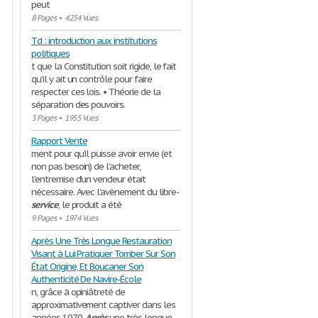
peut
8 Pages
•
4234 Vues
Td : introduction aux institutions
politiques
t que la Constitution soit rigide, le fait
qu’il y ait un contrôle pour faire
respecter ces lois. • Théorie de la
séparation des pouvoirs.
3 Pages
•
1955 Vues
Rapport Vente
ment pour qu’il puisse avoir envie (et
non pas besoin) de l’acheter,
l’entremise d’un vendeur était
nécessaire. Avec l’avènement du libre-
service
, le produit a été
9 Pages
•
1974 Vues
Après Une Très Longue Restauration
Visant à Lui Pratiquer Tomber Sur Son
État Origine, Et Boucaner Son
Authenticité De Navire-École
n, grâce à opiniâtreté de
approximativement captiver dans les
années 1970.
Après
une très longue