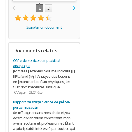
1
2
Signaler un document
Documents relatifs
Offre de service comptabilité
analytique
|Activités |Livrables |Volume Indicatif | | |
| |Plafond (h/j) | |Analyse des besoins
en |examiner les flux physiques, les
flux documentaires ainsi que
43 Pages
•
2312 Vues
Rapport de stage : Vente de prêt-à-
porter masculin
de m’éloigner dans mes choix et/ou
désirs d’orientation concernant mon
avenir scolaire et professionnel. Étant
à priori plutôt intéressé par tout ce qui