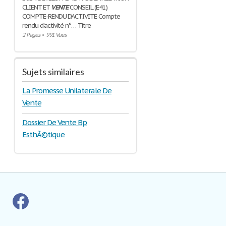
CLIENT ET
VENTE
CONSEIL (E41)
COMPTE-RENDU D’ACTIVITE Compte
rendu d’activité n°… Titre
2 Pages
•
991 Vues
Sujets similaires
La Promesse Unilaterale De
Vente
Dossier De Vente Bp
EsthÃ©tique