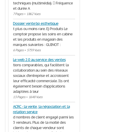
techniques (multimédia).  Fréquence
et durée A
7 Pages
•
1862 Vues
Dossier vente bp esthetique
t plus ou moins rare. E) Produits Le
comptoir propose les soins en cabine
et les produits en magasin des
marques suivantes : GUINOT :
6 Pages
•
5759 Vues
Le web 2.0 au service des ventes
tions comparables, qui facilitent la
collaboration au sein des réseaux
sociaux d'entreprise et accroissent
leur efficacité commerciale. Ils ont
également besoin d'applications
adaptées à leur
13 Pages
•
1648 Vues
ACRC - la vente, la négociation et la
relation service
d nombres de client engagé parmi les
3 vendeurs. Plus de la moitié des
clients de chaque vendeur sont