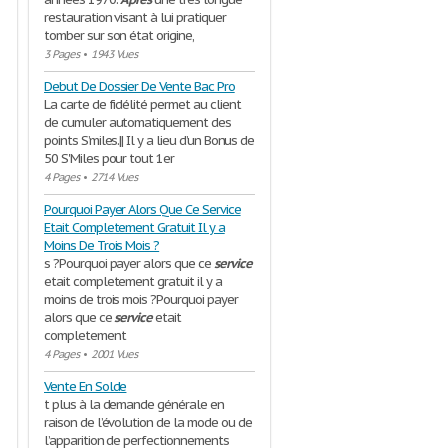
restauration visant à lui pratiquer
tomber sur son état origine,
3 Pages
•
1943 Vues
Debut De Dossier De Vente Bac Pro
La carte de fidélité permet au client
de cumuler automatiquement des
points S’miles.|| Il y a lieu d’un Bonus de
50 S'Miles pour tout 1er
4 Pages
•
2714 Vues
Pourquoi Payer Alors Que Ce Service
Etait Completement Gratuit Il y a
Moins De Trois Mois ?
s ?Pourquoi payer alors que ce
service
etait completement gratuit il y a
moins de trois mois ?Pourquoi payer
alors que ce
service
etait
completement
4 Pages
•
2001 Vues
Vente En Solde
t plus à la demande générale en
raison de l’évolution de la mode ou de
l’apparition de perfectionnements