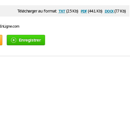
txt
pdf
docx
Télécharger au format
(2.5 Kb)
(44.1 Kb)
(7.7 Kb)
sEnLigne.com
Enregistrer