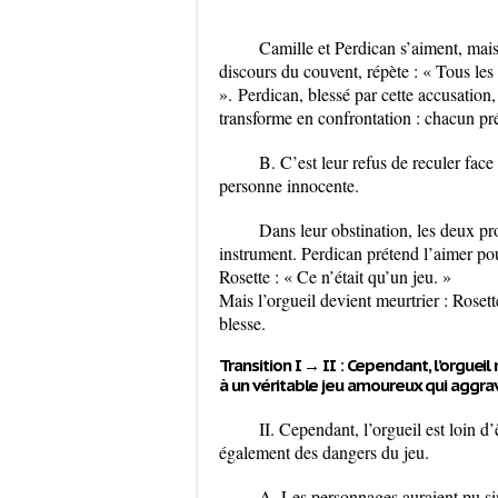
Camille et Perdican s’aiment, mais
discours du couvent, répète :
« Tous les
».
Perdican, blessé par cette accusation, 
transforme en confrontation : chacun pré
B. C’est leur refus de reculer face
personne innocente.
Dans leur obstination, les deux pr
instrument. Perdican prétend l’aimer pou
Rosette :
« Ce n’était qu’un jeu. »
Mais l’orgueil devient meurtrier : Roset
blesse.
Transition I → II :
Cependant, l’orgueil 
à
un véritable jeu amoureux
qui aggrav
II.
Cependant, l’orgueil est loin d’ê
également des dangers du jeu.
A. Les personnages auraient pu sim