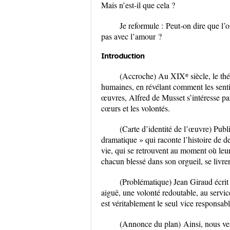
Mais n’est-il que cela ?
Je reformule :
Peut-on dire que l’
o
pas avec l’amour
?
Introduction
(Accroche) Au XIXᵉ siècle, le thé
humaines, en révélant comment les sent
œuvres, Alfred de Musset s’intéresse part
cœurs et les volontés.
(Carte d’identité de l’œuvre) Pub
dramatique »
qui raconte l’histoire de 
vie, qui se retrouvent au moment où leur
chacun blessé dans son orgueil, se livre
(Problématique) Jean Giraud écrit à
aiguë, une volonté redoutable, au servi
est véritablement
le seul
vice responsabl
(Annonce du plan)
Ainsi, nous ve