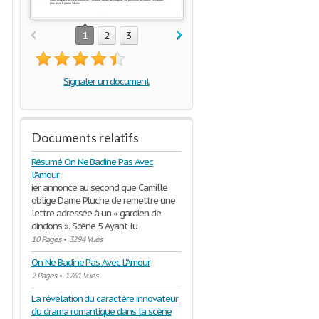
1
2
3
Signaler un document
Documents relatifs
Résumé On Ne Badine Pas Avec
l'Amour
ier annonce au second que Camille
oblige Dame Pluche de remettre une
lettre adressée à un « gardien de
dindons ». Scène 5 Ayant lu
10 Pages
•
3294 Vues
On Ne Badine Pas Avec L'Amour
2 Pages
•
1761 Vues
La révélation du caractère innovateur
du drama romantique dans la scène