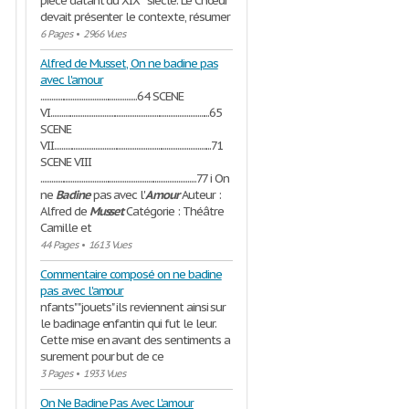
pièce datant du XIX° siècle. Le Chœur
devait présenter le contexte, résumer
6 Pages
•
2966 Vues
Alfred de Musset, On ne badine pas
avec l'amour
......................................................64 SCENE
VI.........................................................................................65
SCENE
VII........................................................................................71
SCENE VIII
.......................................................................................77 i On
ne
Badine
pas avec l'
Amour
Auteur :
Alfred de
Musset
Catégorie : Théâtre
Camille et
44 Pages
•
1613 Vues
Commentaire composé on ne badine
pas avec l'amour
nfants" "jouets" ils reviennent ainsi sur
le badinage enfantin qui fut le leur.
Cette mise en avant des sentiments a
surement pour but de ce
3 Pages
•
1933 Vues
On Ne Badine Pas Avec L'amour