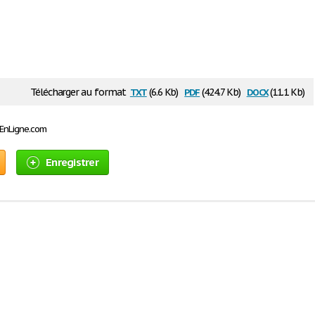
txt
pdf
docx
Télécharger au format
(6.6 Kb)
(424.7 Kb)
(11.1 Kb)
sEnLigne.com
Enregistrer