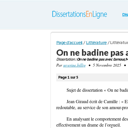
Di
Page d'accueil
/
Littérature
/
Littératu
On ne badine pas 
Dissertation
: On ne badine pas avec l'amour, M
Par
severine.billig
• 5 Novembre 2025 • Di
Page 1 sur 5
Sujet de dissertation « On ne bad
Jean Giraud écrit de Camille :
« E
redoutable, au service de son amour-pro
En analysant le comportement des 
effectivement
un drame de l’orgueil
.