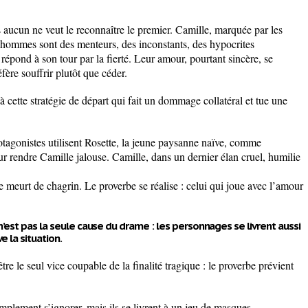
 aucun ne veut le reconnaître le premier. Camille, marquée par les
 hommes sont des menteurs, des inconstants, des hypocrites
répond à son tour par la fierté. Leur amour, pourtant sincère, se
fère souffrir plutôt que céder.
 à cette stratégie de départ qui fait un dommage collatéral et tue une
otagonistes utilisent Rosette, la jeune paysanne naïve, comme
r rendre Camille jalouse. Camille, dans un dernier élan cruel, humilie
te meurt de chagrin. Le proverbe se réalise : celui qui joue avec l’amour
n’est pas la seule cause du drame : les personnages se livrent aussi
e la situation.
tre le seul vice coupable de la finalité tragique : le proverbe prévient
plement s’ignorer, mais ils se livrent à un jeu de masques.