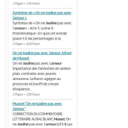
2 Pages
•
1554 Vues
Synthèse de « On ne badine pas avec
l’amour »
Synthèse de « On ne
badine
pas avec
l’
amour
» : Acte 3, scène 6
Problématique : En quoi cet extrait
place-t-il les personnages à la
5 Pages
•
6629 Vues
On ne badine pas avec l'amour, Alfred
de Musset
On ne
badine
pas avec l’
amour
Importance des fantoches en arrière-
plan, contraste avec jeunes
amoureux. Le Baron agrippé au
protocole et bouffi de creuse
éloquence,
2 Pages
•
2293 Vues
Musset " On ne badine pas avec
l'amour "
CORRECTION DU COMMENTAIRE
LITTERAIRE AU BAC BLANC
Musset
, On
ne
badine
pas avec l’
amour
(1834) Les