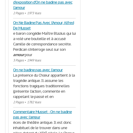
d'exposition d'On ne badine pas avec
l'amour
2 Pages
•
1973 Vues
On Ne Badine Pas Avec l'Amour, Alfred
De Musset
e baron congédie Maître Blazius qui lui
a volé une bouteille et à accusé
Camille de correspondance secrète.
Perdican s'interroge seul sur son
amour
pour
3 Pages
•
1949 Vues
On ne badine pas avec l'amour
La présence du Chœur appartient à la
tragédie antique. Il assume les
fonctions tragiques traditionnelles
(présente l'action, commente en
rappelant le passé et en
2 Pages
•
1782 Vues
Commentaire Musset - On ne badine
pas avec l'amour
èces de théâtre antique. Il est donc
inhabituel de le trouver dans une