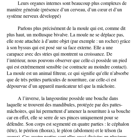
Leurs organes internes sont beaucoup plus complexes de
manière générale (présence d’un cerveau, d’un cœur et d’un
système nerveux développé)
Parlons plus précisément de la moule qui est, comme dit
plus haut, un mollusque bivalve. La moule ne se déplace pas,
elle reste attachée à d’autre objet (par exemple : un rocher) grâce
à son byssus qui est posé sur sa face externe. Elle a une
carapace avec des stries qui montrent sa croissance. De
l’intérieur, nous pouvons observer que celle-ci possède un pied
qui est extrêmement sensible (se contracte au moindre contact).
La moule est un animal filtreur, ce qui signifie qu’elle n’absorbe
que de très petites particules de nourriture, car celle-ci est
dépourvue d’un appareil masticateur tel que la mâchoire.
A l’inverse, la langoustine possède une bouche dans
laquelle se trouvent des mandibules, protégée par des pattes-
mâchoires, qui lui permettent d’amener la nourriture à sa bouche
car en effet, elle se serre de ses pinces uniquement pour se
défendre. Son corps est segmenté en quatre parties : le céphalon
(tête), le péréion (thorax), le pléon (abdomen) et le télson (la
queue). Ces quatre parties sont elles aussi divisées en plusieurs