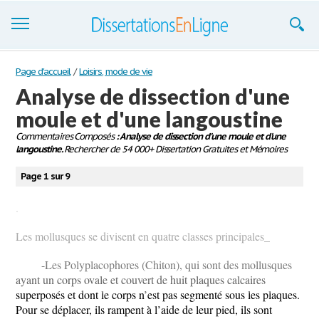
Dissertations
Page d'accueil
/
Loisirs, mode de vie
Analyse de dissection d'une
S'inscrire
moule et d'une langoustine
Se connecter
Commentaires Composés
: Analyse de dissection d'une moule et d'une
langoustine.
Rechercher de 54 000+ Dissertation Gratuites et Mémoires
Contactez-nous
Page 1 sur 9
.
Les mollusques se divisent en quatre classes principales_
-Les Polyplacophores (Chiton), qui sont des mollusques
ayant un corps ovale et couvert de huit plaques calcaires
superposés et dont le corps n’est pas segmenté sous les plaques.
Pour se déplacer, ils rampent à l’aide de leur pied, ils sont