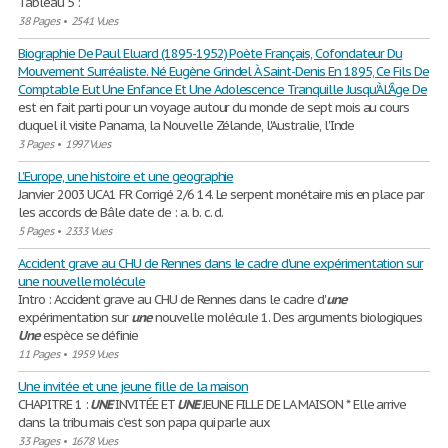
Tableau 5 :
38 Pages
•
2541 Vues
Biographie De Paul Eluard (1895-1952) Poète Français, Cofondateur Du
Mouvement Surréaliste. Né Eugène Grindel À Saint-Denis En 1895, Ce Fils De
Comptable Eut Une Enfance Et Une Adolescence Tranquille Jusqu'À L'Âge De
est en fait parti pour un voyage autour du monde de sept mois au cours
duquel il visite Panama, la Nouvelle Zélande, l'Australie, l'Inde
3 Pages
•
1997 Vues
L’Europe, une histoire et une geographie
Janvier 2003 UCA1 FR Corrigé 2/6 14. Le serpent monétaire mis en place par
les accords de Bâle date de : a. b. c. d.
5 Pages
•
2333 Vues
Accident grave au CHU de Rennes dans le cadre d'une expérimentation sur
une nouvelle molécule
Intro : Accident grave au CHU de Rennes dans le cadre d'
une
expérimentation sur
une
nouvelle molécule 1. Des arguments biologiques
Une
espèce se définie
11 Pages
•
1959 Vues
Une invitée et une jeune fille de la maison
CHAPITRE 1 :
UNE
INVITÉE ET
UNE
JEUNE FILLE DE LA MAISON * Elle arrive
dans la tribu mais c’est son papa qui parle aux
33 Pages
•
1678 Vues