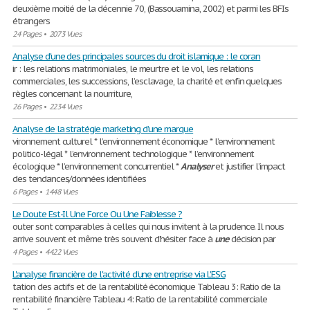
deuxième moitié de la décennie 70, (Bassouamina, 2002) et parmi les BFIs
étrangers
24 Pages
•
2073 Vues
Analyse d'une des principales sources du droit islamique : le coran
ir : les relations matrimoniales, le meurtre et le vol, les relations
commerciales, les successions, l’esclavage, la charité et enfin quelques
règles concernant la nourriture,
26 Pages
•
2234 Vues
Analyse de la stratégie marketing d’une marque
vironnement culturel * l’environnement économique * l’environnement
politico-légal * l’environnement technologique * l’environnement
écologique * l’environnement concurrentiel *
Analyser
et justifier l’impact
des tendances/données identifiées
6 Pages
•
1448 Vues
Le Doute Est-Il Une Force Ou Une Faiblesse ?
outer sont comparables à celles qui nous invitent à la prudence. Il nous
arrive souvent et même très souvent d’hésiter face à
une
décision par
4 Pages
•
4422 Vues
L'analyse financière de l'activité d'une entreprise via L'ESG
tation des actifs et de la rentabilité économique Tableau 3: Ratio de la
rentabilité financière Tableau 4: Ratio de la rentabilité commerciale