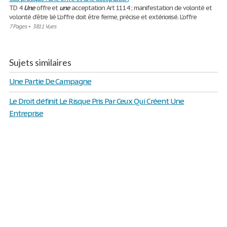
TD 4
Une
offre et
une
acceptation Art 1114 ; manifestation de volonté et
volonté d’être lié L’offre doit être ferme, précise et extériorisé. L’offre
7 Pages
•
3811 Vues
Sujets similaires
Une Partie De Campagne
Le Droit définit Le Risque Pris Par Ceux Qui Créent Une
Entreprise