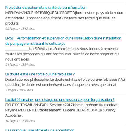
Projet d'une création d'une unité de transformation
MRENDA MANGUE HISTORIQUE DU PROJET Djibouti est un pays où la nature
est parfaite. Il possède également
une
terre très fertile que tout les
produits
26 Pages
•
1342 Vues
EMSI __Automatisation et supervision d’une installation d’une installation
de pompage en utilisant le cellule pv
________________ bar5 Dédicace . Remerciements Nous tenons à remercier
toutes les personnes qui ont contribué au succès de notre projet et qui
nous ont aidés
24 Pages
•
1534 Vues
Le doute est-il une force ou une faiblesse ?
Dissertation de philosophie: Le doute est-il
une
force ou
une
faiblesse ? Au
quotidien, le doute est omniprésent dans chaque journées que l’on vit,
2 Pages
•
1830 Vues
L’activité humaine ; une charge ou une ressource pour l’organisation ?
FICHE DE TRAVAIL ANNEXE 1 Session : 2017 Nom et prénom du candidat :
Rayane MECHENTEL Etablissement : Eugène DELACROIX Ville : Drancy
Académie :
10 Pages
•
1358 Vues
Cas pratique : une offre et une acceptation