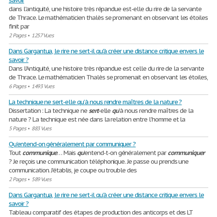
savoir
dans l'antiquité, une histoire très répandue est-elle du rire de la servante
de Thrace. Le mathématicien thalès se promenant en observant les étoiles
finit par
2 Pages
•
1257 Vues
Dans Gargantua, le rire ne sert-il qu'à créer une distance critique envers le
savoir ?
Dans l'Antiquité, une histoire très répandue est celle du rire de la servante
de Thrace. Le mathématicien Thalès se promenait en observant les étoiles,
6 Pages
•
1493 Vues
La technique ne sert-elle qu’à nous rendre maîtres de la nature ?
Dissertation : La technique ne
sert
-elle
qu
’à nous rendre maîtres de la
nature ? La technique est née dans la relation entre l’homme et la
5 Pages
•
883 Vues
Qu’entend-on généralement par communiquer ?
Tout
communique
… Mais
qu
’entend-t-on généralement par
communiquer
? Je reçois une communication téléphonique. Je passe ou prends une
communication. J’établis, je coupe ou trouble des
2 Pages
•
589 Vues
Dans Gargantua, le rire ne sert-il qu’à créer une distance critique envers le
savoir ?
Tableau comparatif des étapes de production des anticorps et des LT