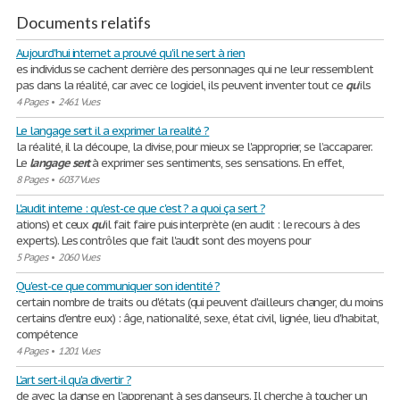
Documents relatifs
Aujourd'hui internet a prouvé qu'il ne sert à rien
es individus se cachent derrière des personnages qui ne leur ressemblent
pas dans la réalité, car avec ce logiciel, ils peuvent inventer tout ce
qu
’ils
4 Pages
•
2461 Vues
Le langage sert il a exprimer la realité ?
la réalité, il la découpe, la divise, pour mieux se l'approprier, se l’accaparer.
Le
langage
sert
à exprimer ses sentiments, ses sensations. En effet,
8 Pages
•
6037 Vues
L'audit interne : qu'est-ce que c'est ? a quoi ça sert ?
ations) et ceux
qu
'il fait faire puis interprète (en audit : le recours à des
experts). Les contrôles que fait l'audit sont des moyens pour
5 Pages
•
2060 Vues
Qu'est-ce que communiquer son identité ?
certain nombre de traits ou d'états (qui peuvent d'ailleurs changer, du moins
certains d'entre eux) : âge, nationalité, sexe, état civil, lignée, lieu d'habitat,
compétence
4 Pages
•
1201 Vues
L'art sert-il qu'a divertir ?
de avec la danse en l’apprenant à ses danseurs. Il cherche à toucher un