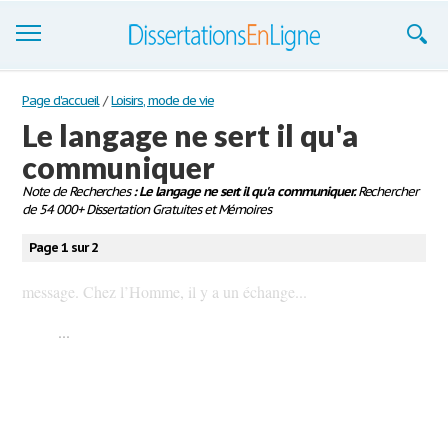
Dissertations
Page d'accueil
/
Loisirs, mode de vie
Le langage ne sert il qu'a
S'inscrire
communiquer
Se connecter
Note de Recherches
: Le langage ne sert il qu'a communiquer.
Rechercher
de 54 000+ Dissertation Gratuites et Mémoires
Contactez-nous
Page 1 sur 2
message. Chez l’Homme, il y a un échange...
...