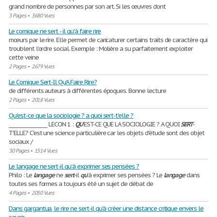
grand nombre de personnes par son art. Si les œuvres dont
3 Pages
•
3680 Vues
Le comique ne sert - il qu'à faire rire
mœurs par le rire. Elle permet de caricaturer certains traits de caractère qui
troublent l’ordre social. Exemple : Molière a su parfaitement exploiter
cette veine
2 Pages
•
2679 Vues
Le Comique Sert-Il Qu'A Faire Rire?
de différents auteurs à différentes époques. Bonne lecture
2 Pages
•
2018 Vues
Qu'est-ce que la sociologie ? a quoi sert-t'elle ?
________________ LECON 1 :
QU
'EST-CE QUE LA SOCIOLOGIE ? A QUOI
SERT
-
T'ELLE? C'est une science particulière car les objets d'étude sont des objet
sociaux /
30 Pages
•
1514 Vues
Le langage ne sert-il qu’à exprimer ses pensées ?
Philo : Le
langage
ne
sert
-il
qu
’à exprimer ses pensées ? Le
langage
dans
toutes ses formes a toujours été un sujet de débat de
4 Pages
•
2050 Vues
Dans gargantua, le rire ne sert-il qu'à créer une distance critique envers le