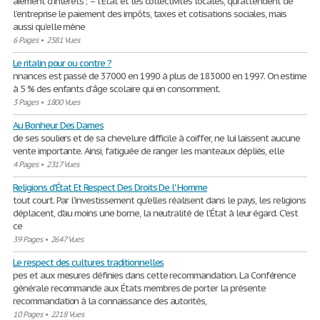
aiement d’intérêts ; – l’État et les collectivités locales, qui attendent de
l’entreprise le paiement des impôts, taxes et cotisations sociales, mais
aussi qu’elle mène
6 Pages
•
2581 Vues
Le ritalin pour ou contre ?
nnances est passé de 37000 en 1990 à plus de 183000 en 1997. On estime
à 5 % des enfants d’âge scolaire qui en consomment.
3 Pages
•
1800 Vues
Au Bonheur Des Dames
de ses souliers et de sa chevelure difficile à coiffer, ne lui laissent aucune
vente importante. Ainsi, fatiguée de ranger les manteaux dépliés, elle
4 Pages
•
2317 Vues
Religions d'État Et Respect Des Droits De l' Homme
tout court. Par l'investissement qu'elles réalisent dans le pays, les religions
déplacent, d'au moins une borne, la neutralité de l'État à leur égard. C'est
ce
39 Pages
•
2647 Vues
Le respect des cultures traditionnelles
pes et aux mesures définies dans cette recommandation. La Conférence
générale recommande aux États membres de porter la présente
recommandation à la connaissance des autorités,
10 Pages
•
2218 Vues