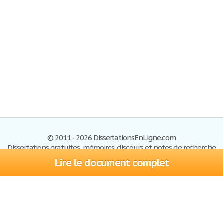
© 2011–2026 DissertationsEnLigne.com
Dissertations gratuites, mémoires, discours et notes de recherche
Lire le document complet
Dissertations
Plan du site
S'inscrire
Foire aux questions
Politique de confidentialité
Se connecter
Contactez-nous
Conditions d'utilisation