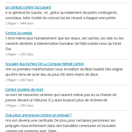
Le combat contre l'occupant
e le général De Gaulle , et , grâce au ralliement de petits contingents
conoliaux, telle l'unitié du colonel Lecler, réussit a équiper une petite
2 Pages
•
1444 Vues
Contre la corrida
t-être même plus humainement que les veaux, les vaches, les oies ou les
canards destinés à l'alimentation humaine. J'ai failli oublier ceux du fond.
Oui,
4 Pages
•
2232 Vues
Sculaire Aux Ischios De La Compas Ndredi Contre
che sa première manifestation sous le maillot du Real madrid. Des origine
qui être tenu de avoir lieu au plus tôt dans moins de deux
2 Pages
•
1692 Vues
Contre la peine de mort
la mort de nouvelles victimes qui n’auront même pas eu la chance de
passer devant un tribunal. Il y aura toujours plus de victimes de
4 Pages
•
1791 Vues
Que peut une preuve contre un préjugé ?
nce est devenu une certitude. De plus, pour certaines personnes, les
préjugés nous enferment dans des banalités communes et illusoires
comme par exemple avec l'idée