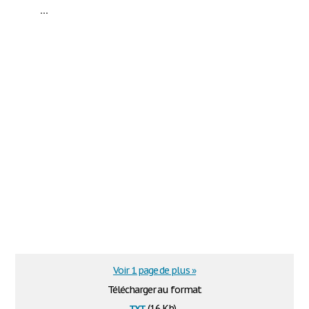
...
Voir 1 page de plus »
Télécharger au format
txt
(1.6 Kb)