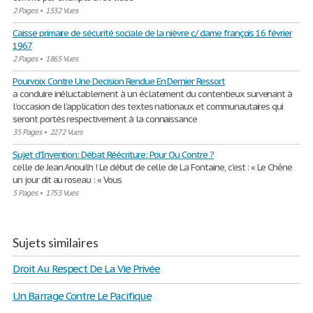
2 Pages
•
1532 Vues
Caisse primaire de sécurité sociale de la nièvre c/ dame françois 16 février
1967
2 Pages
•
1865 Vues
Pourvoix Contre Une Decision Rendue En Dernier Ressort
a conduire inéluctablement à un éclatement du contentieux survenant à
l’occasion de l’application des textes nationaux et communautaires qui
seront portés respectivement à la connaissance
35 Pages
•
2272 Vues
Sujet d'Invention: Débat Réécriture: Pour Ou Contre ?
celle de Jean Anouilh ! Le début de celle de La Fontaine, c’est : « Le Chêne
un jour dit au roseau : « Vous
5 Pages
•
1753 Vues
Sujets similaires
Droit Au Respect De La Vie Privée
Un Barrage Contre Le Pacifique