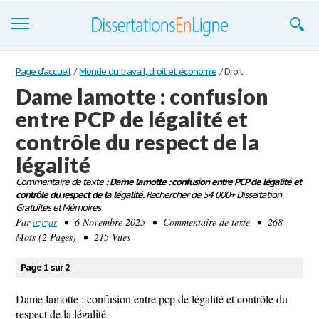
Dissertations
Page d'accueil
/
Monde du travail, droit et économie
/
Droit
Dame lamotte : confusion
S'inscrire
entre PCP de légalité et
Se connecter
contrôle du respect de la
Contactez-nous
légalité
Commentaire de texte
: Dame lamotte : confusion entre PCP de légalité et
contrôle du respect de la légalité.
Rechercher de 54 000+ Dissertation
Gratuites et Mémoires
Par
azrzar
• 6 Novembre 2025 • Commentaire de texte • 268
Mots (2 Pages) • 215 Vues
Page 1 sur 2
Dame lamotte : confusion entre pcp de légalité et contrôle du
respect de la légalité