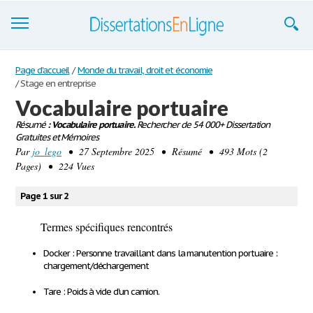
Dissertations
Page d'accueil
/
Monde du travail, droit et économie
/
Stage en entreprise
S'inscrire
Vocabulaire portuaire
Résumé
Se connecter
: Vocabulaire portuaire.
Rechercher de 54 000+ Dissertation
Gratuites et Mémoires
Par
jo_lego
• 27 Septembre 2025 • Résumé • 493 Mots (2
Contactez-nous
Pages) • 224 Vues
Page 1 sur 2
Termes spécifiques rencontrés
Docker :
Personne travaillant dans la manutention portuaire :
chargement/déchargement
Tare :
Poids à vide d’un camion.