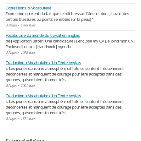
Expressions & Vocabulaire
Expression qui vient du fait que le bât blessait l’âne, et donc, il avait des
petites blessures ou points sensibles sur la peau) *
3 Pages
•
1388 Vues
Vocabulaire du monde du travail en anglais
de | Application letter | Une candidature | I enclose my C.V. | Je joind mon C.V. |
Enclosed | ci-joint | Handbook | Agenda
2 Pages
•
1078 Vues
Traduction + Vocabulaire d'Un Texte Anglais
s. Les jeunes dans une atmosphère difficile se sentent fréquemment
déconcertés et manquent de courage pour être acceptés dans des
groupes, qui semblent tourner très
8 Pages
•
2001 Vues
Traduction + Vocabulaire d'Un Texte Anglais
s. Les jeunes dans une atmosphère difficile se sentent fréquemment
déconcertés et manquent de courage pour être acceptés dans des
groupes, qui semblent tourner très
8 Pages
•
1571 Vues