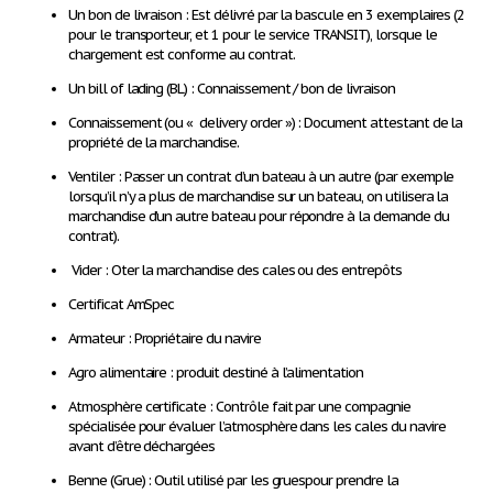
Un bon de livraison :
Est délivré par la bascule en 3 exemplaires (2
pour le transporteur, et 1 pour le service TRANSIT), lorsque le
chargement est conforme au contrat.
Un bill of lading (BL) :
Connaissement / bon de livraison
Connaissement (ou « delivery order ») :
Document attestant de la
propriété de la marchandise.
Ventiler :
Passer un contrat d’un bateau à un autre (par exemple
lorsqu’il n’y a plus de marchandise sur un bateau, on utilisera la
marchandise d’un autre bateau pour répondre à la demande du
contrat).
Vider
: Oter la marchandise des cales ou des entrepôts
Certificat AmSpec
Armateur
: Propriétaire du navire
Agro alimentaire
: produit destiné à l’alimentation
Atmosphère certificate
: Contrôle fait par une compagnie
spécialisée pour évaluer l’atmosphère dans les cales du navire
avant d’être déchargées
Benne
(Grue) : Outil utilisé par les gruespour prendre la