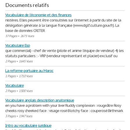
Documents relatifs
Vocabulaire de l’économie et des finances
nistères. Elles peuvent être consultées sur l’internet à partir du site de la
délégation générale à la langue française (www.dglf.culture.gouv.fr). La
base de données CRITER
37 Pages
•
2675 Vues
Vocabulaire Esp
que commercial) - chef de vente (pilote et anime l’équipe de vendeur) 4) les
statuts particuliers : - VRP (vendeur représentant et placier) exclusif ou
2 Pages
•
1645 Vues
La reforme portuaire au Maroc
1 Pages
•
1710 Vues
Vocabulaire
2 Pages
•
1500 Vues
Vocabulaire anglais description anatomique
en you have a problem with your liver Ruddy complexion : rougeâtre Rosy
cheeks rosy cheeked face : visage rosé Blotchy face : couperosé Birthmark
3 Pages
•
1947 Vues
Intro au vocabulaire juridique