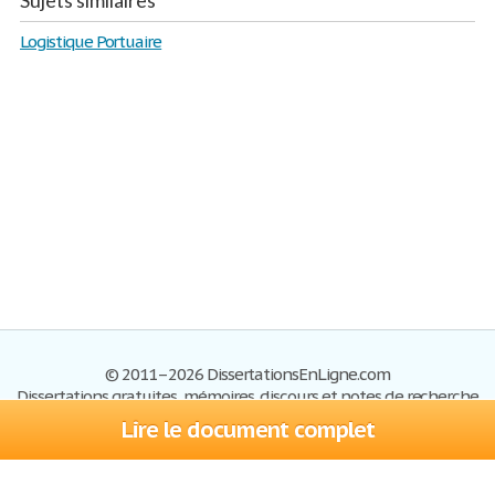
Sujets similaires
Logistique Portuaire
© 2011–2026 DissertationsEnLigne.com
Dissertations gratuites, mémoires, discours et notes de recherche
Lire le document complet
Dissertations
Plan du site
S'inscrire
Foire aux questions
Politique de confidentialité