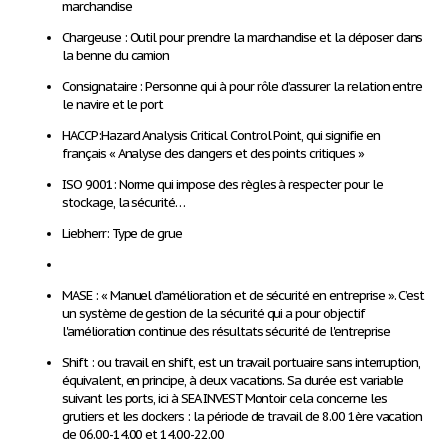
marchandise
Chargeuse
: Outil pour prendre la marchandise et la déposer dans
la benne du camion
Consignataire
: Personne qui à pour rôle d’assurer la relation entre
le navire et le port
HACCP
:Hazard Analysis Critical Control Point, qui signifie en
français « Analyse des dangers et des points critiques »
ISO 9001
: Norme qui impose des règles à respecter pour le
stockage, la sécurité…
Liebherr:
Type de grue
MASE
: « Manuel d’amélioration et de sécurité en entreprise ». C’est
un système de gestion de la sécurité qui a pour objectif
l'amélioration continue des résultats sécurité de l'entreprise
Shift
:
ou travail en
shift
, est un travail portuaire sans interruption,
équivalent, en principe, à deux vacations. Sa durée est variable
suivant les ports, ici à SEA INVEST Montoir cela concerne les
grutiers et les dockers : la période de travail de 8.00 1
ère
vacation
de 06.00-14.00 et 14.00-22.00