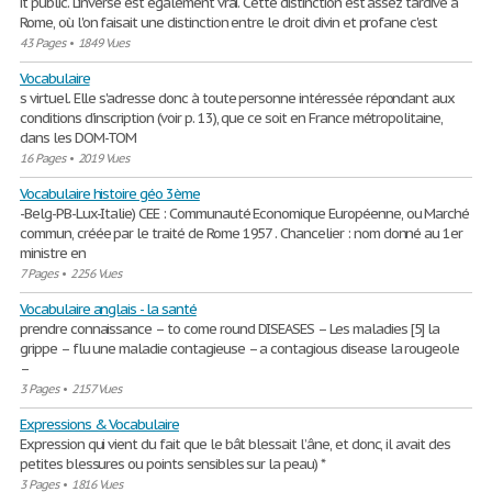
it public. L'inverse est également vrai. Cette distinction est assez tardive à
Rome, où l'on faisait une distinction entre le droit divin et profane c'est
43 Pages
•
1849 Vues
Vocabulaire
s virtuel. Elle s'adresse donc à toute personne intéressée répondant aux
conditions d’inscription (voir p. 13), que ce soit en France métropolitaine,
dans les DOM-TOM
16 Pages
•
2019 Vues
Vocabulaire histoire géo 3ème
-Belg-PB-Lux-Italie) CEE : Communauté Economique Européenne, ou Marché
commun, créée par le traité de Rome 1957 . Chancelier : nom donné au 1er
ministre en
7 Pages
•
2256 Vues
Vocabulaire anglais - la santé
prendre connaissance – to come round DISEASES – Les maladies [5] la
grippe – flu une maladie contagieuse – a contagious disease la rougeole
–
3 Pages
•
2157 Vues
Expressions & Vocabulaire
Expression qui vient du fait que le bât blessait l’âne, et donc, il avait des
petites blessures ou points sensibles sur la peau) *
3 Pages
•
1816 Vues