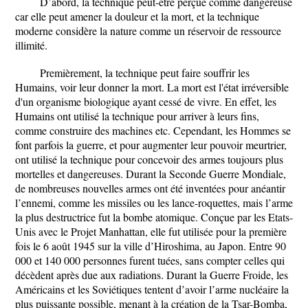
D’abord, la technique peut-être perçue comme dangereuse
car elle peut amener la douleur et la mort, et la technique
moderne considère la nature comme un réservoir de ressource
illimité.
Premièrement, la technique peut faire souffrir les
Humains, voir leur donner la mort. La mort est l'état irréversible
d'un organisme biologique ayant cessé de vivre. En effet, les
Humains ont utilisé la technique pour arriver à leurs fins,
comme construire des machines etc. Cependant, les Hommes se
font parfois la guerre, et pour augmenter leur pouvoir meurtrier,
ont utilisé la technique pour concevoir des armes toujours plus
mortelles et dangereuses. Durant la Seconde Guerre Mondiale,
de nombreuses nouvelles armes ont été inventées pour anéantir
l’ennemi, comme les missiles ou les lance-roquettes, mais l’arme
la plus destructrice fut la bombe atomique. Conçue par les Etats-
Unis avec le Projet Manhattan, elle fut utilisée pour la première
fois le 6 août 1945 sur la ville d’Hiroshima, au Japon. Entre 90
000 et 140 000 personnes furent tuées, sans compter celles qui
décèdent après due aux radiations. Durant la Guerre Froide, les
Américains et les Soviétiques tentent d’avoir l’arme nucléaire la
plus puissante possible, menant à la création de la Tsar-Bomba,