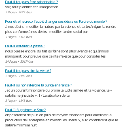
Faut-il toujours être raisonnable ?
voir, tout planifier est l’imagination.
2 Pages
•
2027 Vues
Pour être heureux faut-il changer ses désirs ou l’ordre du monde ?
à nos désirs; - modifier la nature par la science et la
technique
, la rendre
plus conforme à nos désirs - modifier l'ordre social par
5 Pages
•
3316 Vues
Faut-il enterrer le passé ?
nous blesse encore, du fait qu'
ils
ne sont plus vivants et qu'
ils
nous
manquent; pour preuve que ce rite n'existe que pour consoler les
14 Pages
•
3067 Vues
Faut-il toujours dire la vérité ?
2 Pages
•
2187 Vues
Faut-il ou non interdire la burka en France ?
, et un courant minoritaire qui prône la lutte armée et la violence, le «
salafisme jihadiste » . I / La situation de la
8 Pages
•
1345 Vues
Faut-Il Supprimer Le Smic?
disposeraient de plus en plus de moyens financiers ‎pour améliorer la
production de l'entreprise et investir.‎ Les libéraux, eux, considèrent que le
salaire minimum nuit