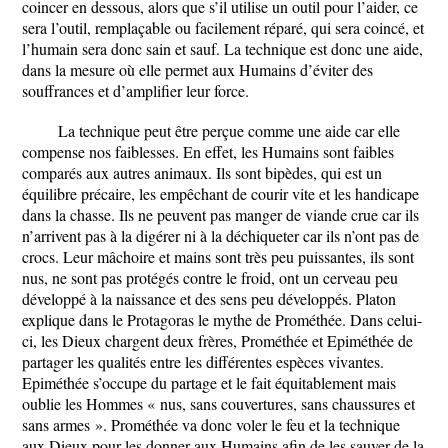
coincer en dessous, alors que s’il utilise un outil pour l’aider, ce
sera l’outil, remplaçable ou facilement réparé, qui sera coincé, et
l’humain sera donc sain et sauf. La technique est donc une aide,
dans la mesure où elle permet aux Humains d’éviter des
souffrances et d’amplifier leur force.
La technique peut être perçue comme une aide car elle
compense nos faiblesses. En effet, les Humains sont faibles
comparés aux autres animaux. Ils sont bipèdes, qui est un
équilibre précaire, les empêchant de courir vite et les handicape
dans la chasse. Ils ne peuvent pas manger de viande crue car ils
n’arrivent pas à la digérer ni à la déchiqueter car ils n’ont pas de
crocs. Leur mâchoire et mains sont très peu puissantes, ils sont
nus, ne sont pas protégés contre le froid, ont un cerveau peu
développé à la naissance et des sens peu développés. Platon
explique dans le Protagoras le mythe de Prométhée. Dans celui-
ci, les Dieux chargent deux frères, Prométhée et Epiméthée de
partager les qualités entre les différentes espèces vivantes.
Epiméthée s’occupe du partage et le fait équitablement mais
oublie les Hommes « nus, sans couvertures, sans chaussures et
sans armes ». Prométhée va donc voler le feu et la technique
aux Dieux pour les donner aux Humains afin de les sauver de la