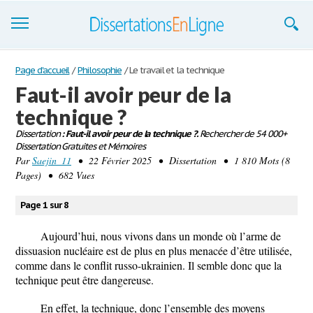
Dissertations
Page d'accueil
/
Philosophie
/
Le travail et la technique
Faut-il avoir peur de la
S'inscrire
technique ?
Se connecter
Dissertation
: Faut-il avoir peur de la technique ?.
Rechercher de 54 000+
Dissertation Gratuites et Mémoires
Contactez-nous
Par
Saejin_11
• 22 Février 2025 • Dissertation • 1 810 Mots (8
Pages) • 682 Vues
Page 1 sur 8
Aujourd’hui, nous vivons dans un monde où l’arme de
dissuasion nucléaire est de plus en plus menacée d’être utilisée,
comme dans le conflit russo-ukrainien. Il semble donc que la
technique peut être dangereuse.
En effet, la technique, donc l’ensemble des moyens