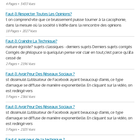
4 Pages
•
5433 Vues
Faut-Il Respecter Toutes Les Opinions?
t on comprend vite que ce bruissement puisse tourner à la cacophonie,
dans la mesure où la société s 'édifie dans la rencontre des opinions
18 Pages
•
2027 Vues
Faut-Il Craindre La Technique?
nature égoïste? sujets classiques - derniers sujets Derniers sujets corrigés
Corrigés de philopuce si quelqu'un pense voir clair en tout,c'est parce qu'
il
a
cessé de
2 Pages
•
2196 Vues
Faut-Il Avoir Peur Des Réseaux Sociaux ?
st dissimulé. L’utilisateur de Facebook ayant beaucoup d’amis, ce type
d’arnaque se diffuse de manière exponentielle. En cliquant sur la vidéo, on
est redirigé vers
5 Pages
•
2366 Vues
Faut-Il Avoir Peur Des Réseaux Sociaux ?
st dissimulé. L’utilisateur de Facebook ayant beaucoup d’amis, ce type
d’arnaque se diffuse de manière exponentielle. En cliquant sur la vidéo, on
est redirigé vers
5 Pages
•
2105 Vues
Faut-il avoir peur de la technique ?