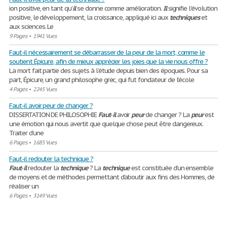
ion positive, en tant qu'
il
se donne comme amélioration.
Il
signifie l'évolution
positive, le développement, la croissance, appliqué ici aux
techniques
et
aux sciences. Le
9 Pages
•
1941 Vues
Faut-il nécessairement se débarrasser de la peur de la mort, comme le
soutient Épicure, afin de mieux apprécier les joies que la vie nous offre ?
La mort fait partie des sujets à l’étude depuis bien des époques. Pour sa
part, Épicure, un grand philosophe grec, qui fut fondateur de l’école
4 Pages
•
2245 Vues
Faut-il avoir peur de changer ?
DISSERTATION DE PHILOSOPHIE
Faut
-
il
avoir
peur
de changer ? La
peur
est
une émotion qui nous avertit que quelque chose peut être dangereux.
Traiter d’une
6 Pages
•
1685 Vues
Faut-il redouter la technique ?
Faut
-
il
redouter la
technique
? La
technique
est constituée d’un ensemble
de moyens et de méthodes permettant d’aboutir aux fins des Hommes, de
réaliser un
6 Pages
•
3149 Vues