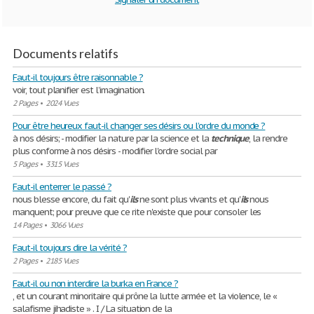
Documents relatifs
Faut-il toujours être raisonnable ?
voir, tout planifier est l’imagination.
2 Pages
•
2024 Vues
Pour être heureux faut-il changer ses désirs ou l’ordre du monde ?
à nos désirs; - modifier la nature par la science et la
technique
, la rendre
plus conforme à nos désirs - modifier l'ordre social par
5 Pages
•
3315 Vues
Faut-il enterrer le passé ?
nous blesse encore, du fait qu'
ils
ne sont plus vivants et qu'
ils
nous
manquent; pour preuve que ce rite n'existe que pour consoler les
14 Pages
•
3066 Vues
Faut-il toujours dire la vérité ?
2 Pages
•
2185 Vues
Faut-il ou non interdire la burka en France ?
, et un courant minoritaire qui prône la lutte armée et la violence, le «
salafisme jihadiste » . I / La situation de la