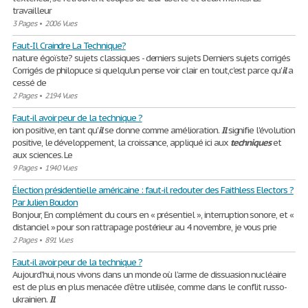
travailleur
3 Pages
•
2006 Vues
Faut-Il Craindre La Technique?
nature égoïste? sujets classiques - derniers sujets Derniers sujets corrigés
Corrigés de philopuce si quelqu'un pense voir clair en tout,c'est parce qu'
il
a
cessé de
2 Pages
•
2194 Vues
Faut-il avoir peur de la technique ?
ion positive, en tant qu'
il
se donne comme amélioration.
Il
signifie l'évolution
positive, le développement, la croissance, appliqué ici aux
techniques
et
aux sciences. Le
9 Pages
•
1940 Vues
Élection présidentielle américaine : faut-il redouter des Faithless Electors ?
Par Julien Boudon
Bonjour, En complément du cours en « présentiel », interruption sonore, et «
distanciel » pour son rattrapage postérieur au 4 novembre, je vous prie
2 Pages
•
891 Vues
Faut-il avoir peur de la technique ?
Aujourd’hui, nous vivons dans un monde où l’arme de dissuasion nucléaire
est de plus en plus menacée d’être utilisée, comme dans le conflit russo-
ukrainien.
Il