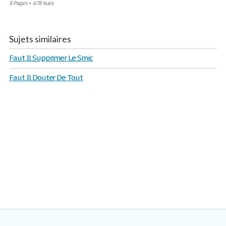
8 Pages
•
678 Vues
Sujets similaires
Faut Il Supprimer Le Smic
Faut Il Douter De Tout