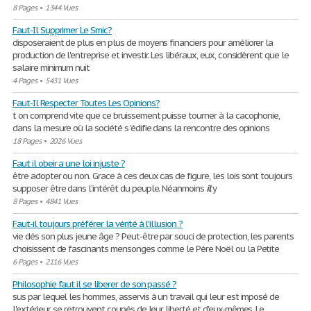
8 Pages
•
1344 Vues
Faut-Il Supprimer Le Smic?
disposeraient de plus en plus de moyens financiers ‎pour améliorer la
production de l'entreprise et investir.‎ Les libéraux, eux, considèrent que le
salaire minimum nuit
4 Pages
•
5431 Vues
Faut-Il Respecter Toutes Les Opinions?
t on comprend vite que ce bruissement puisse tourner à la cacophonie,
dans la mesure où la société s 'édifie dans la rencontre des opinions
18 Pages
•
2026 Vues
Faut il obeir a une loi injuste ?
être adopter ou non. Grace à ces deux cas de figure, les lois sont toujours
supposer être dans l’intérêt du peuple. Néanmoins
il
y
8 Pages
•
4841 Vues
Faut-il toujours préférer la vérité à l'illusion ?
vie dés son plus jeune âge ? Peut-être par souci de protection, les parents
choisissent de fascinants mensonges comme le Père Noël ou la Petite
6 Pages
•
2116 Vues
Philosophie faut il se liberer de son passé ?
sus par lequel les hommes, asservis à un travail qui leur est imposé de
l'extérieur, se retrouvent coupés de leur liberté et d'eux-mêmes. Le