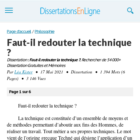
Dissertations
Page d'accueil
/
Philosophie
Faut-il redouter la technique
S'inscrire
?
Se connecter
Dissertation
: Faut-il redouter la technique ?.
Rechercher de 54 000+
Dissertation Gratuites et Mémoires
Contactez-nous
Par
Léa Kister
• 17 Mai 2021 • Dissertation • 1 394 Mots (6
Pages) • 3 146 Vues
Page 1 sur 6
Faut-il redouter la technique ?
La technique est constituée d’un ensemble de moyens et
de méthodes permettant d’aboutir aux fins des Hommes, de
réaliser un travail. Tout métier a ses propres techniques. Le mot
vient de l’origine grecque Techné qui désigne l’application d’un