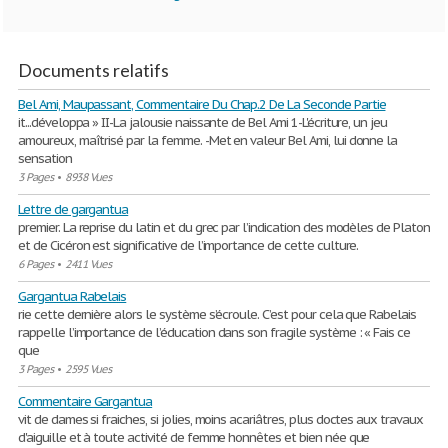
Documents relatifs
Bel Ami, Maupassant, Commentaire Du Chap.2 De La Seconde Partie
it...développa » II-La jalousie naissante de Bel Ami 1-L'écriture, un jeu
amoureux, maîtrisé par la femme. -Met en valeur Bel Ami, lui donne la
sensation
3 Pages
•
8938 Vues
Lettre de gargantua
premier. La reprise du latin et du grec par l’indication des modèles de Platon
et de Cicéron est significative de l’importance de cette culture.
6 Pages
•
2411 Vues
Gargantua Rabelais
rie cette dernière alors le système s’écroule. C’est pour cela que Rabelais
rappelle l’importance de l’éducation dans son fragile système : « Fais ce
que
3 Pages
•
2595 Vues
Commentaire Gargantua
vit de dames si fraiches, si jolies, moins acariâtres, plus doctes aux travaux
d'aiguille et à toute activité de femme honnêtes et bien née que