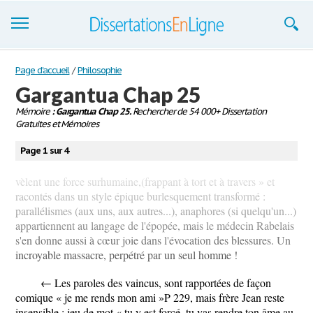
Dissertations
Page d'accueil
/
Philosophie
Gargantua Chap 25
S'inscrire
Mémoire
: Gargantua Chap 25.
Rechercher de 54 000+ Dissertation
Gratuites et Mémoires
Se connecter
Page 1 sur 4
Contactez-nous
vèlent une force surhumaine,(frappant à tort et à travers » et
racontés dans un style épique burlesquement transformé :
parallélismes (aux uns, aux autres...), anaphores (si quelqu'un...)
appartiennent au langage de l'épopée, mais le médecin Rabelais
s'en donne aussi à cœur joie dans l'évocation des blessures. Un
incroyable massacre, perpétré par un seul homme !
← Les paroles des vaincus, sont rapportées de façon
comique « je me rends mon ami »P 229, mais frère Jean reste
insensible : jeu de mot « tu y est forcé, tu vas rendre ton âme au