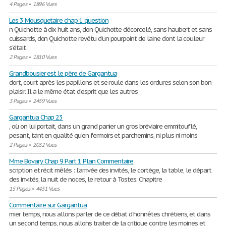
4 Pages
•
1896 Vues
Les 3 Mousquetaire chap 1 question
n Quichotte à dix huit ans, don Quichotte décorcelé, sans haubert et sans
cuissards, don Quichotte revêtu d’un pourpoint de laine dont la couleur
s’était
2 Pages
•
1810 Vues
Grandbousier est le père de Gargantua
dort, court après les papillons et se roule dans les ordures selon son bon
plaisir. Il a le même état d’esprit que les autres
3 Pages
•
2459 Vues
Gargantua Chap 23
, où on lui portait, dans un grand panier un gros bréviaire emmitouflé,
pesant, tant en qualité qu’en fermoirs et parchemins, ni plus ni moins
2 Pages
•
2032 Vues
Mme Bovary Chap 9 Part 1 Plan Commentaire
scription et récit mêlés : l'arrivée des invités, le cortège, la table, le départ
des invités, la nuit de noces, le retour à Tostes. Chapitre
15 Pages
•
4451 Vues
Commentaire sur Gargantua
mier temps, nous allons parler de ce débat d’honnêtes chrétiens, et dans
un second temps, nous allons traiter de la critique contre les moines et