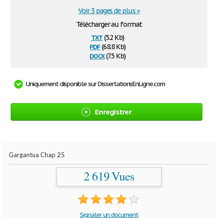
Voir 3 pages de plus »
Télécharger au format
txt
(5.2 Kb)
pdf
(68.8 Kb)
docx
(7.5 Kb)
Uniquement disponible sur DissertationsEnLigne.com
Enregistrer
Gargantua Chap 25
2 619 Vues
Signaler un document