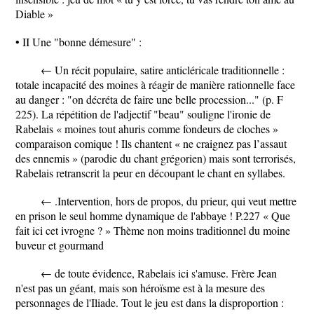
Diable »
• II Une "bonne démesure" :
← Un récit populaire, satire anticléricale traditionnelle :
totale incapacité des moines à réagir de manière rationnelle face
au danger : "on décréta de faire une belle procession..." (p. F
225). La répétition de l'adjectif "beau" souligne l'ironie de
Rabelais « moines tout ahuris comme fondeurs de cloches »
comparaison comique ! Ils chantent « ne craignez pas l’assaut
des ennemis » (parodie du chant grégorien) mais sont terrorisés,
Rabelais retranscrit la peur en découpant le chant en syllabes.
← .Intervention, hors de propos, du prieur, qui veut mettre
en prison le seul homme dynamique de l'abbaye ! P.227 « Que
fait ici cet ivrogne ? » Thème non moins traditionnel du moine
buveur et gourmand
← de toute évidence, Rabelais ici s'amuse. Frère Jean
n'est pas un géant, mais son héroïsme est à la mesure des
personnages de l'Iliade. Tout le jeu est dans la disproportion :