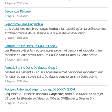
7 Pages
•
2350 Vues
Gargantua Résumé
2 Pages
•
1451 Vues
Gigantisme Dans Gargantua
et le plaisir des nombres n'a pas toujours la naïveté qu'on lui prête; comme
attribuer l'origine de la Beauce à la queue d'un cheval n'est
2 Pages
•
1981 Vues
Portrait Staline Dans De Gaulle Chap 2
des Russes présents » et leur adressa un mot personnel, rappelant leur
fonction et leurs savoir-faire. De Gaulle conclut ainsi : « Cette scène
2 Pages
•
1854 Vues
Portrait Staline Dans De Gaulle Chap 2
des Russes présents » et leur adressa un mot personnel, rappelant leur
fonction et leurs savoir-faire. De Gaulle conclut ainsi : « Cette scène
2 Pages
•
1593 Vues
François Rabelais, Gargantua, chap. XI à XXIV (1534)
Séquence 2 – François Rabelais,
Gargantua
,
chap
. XI à XXIV (1534) Objet
d’étude : la littérature d’idées du XVIe au XVIIIe siècle Séance 6 –
2 Pages
•
755 Vues