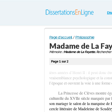
Di
Page d'accueil
/
Philosophie
Madame de La Fay
Mémoire
: Madame de La Fayette.
Rechercher 
Page 1 sur 2
ières années d’Henri II : il peut donc ê
vraisemblance psychologique et la const
l’époque et ouvrent la voie à une form
La Princesse de Clèves montre égal
culturelle du XVIIe siècle marquée par 
son mariage le salon de la marquise de
cercle littéraire de Madeleine de Scudér