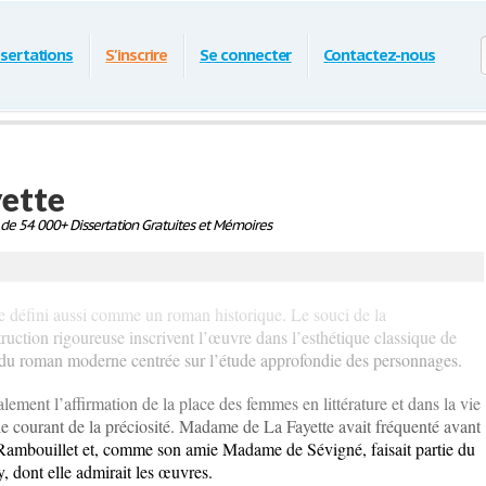
ssertations
S'inscrire
Se connecter
Contactez-nous
ette
de 54 000+ Dissertation Gratuites et Mémoires
tre défini aussi comme un roman historique. Le souci de la
ruction rigoureuse inscrivent l’œuvre dans l’esthétique classique de
e du roman moderne centrée sur l’étude approfondie des personnages.
ement l’affirmation de la place des femmes en littérature et dans la vie
le courant de la préciosité. Madame de La Fayette avait fréquenté avant
 Rambouillet et, comme son amie Madame de Sévigné, faisait partie du
y, dont elle admirait les œuvres.