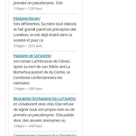
prendre un pseudonyme . Elle
3 Pages
•
1239 Vues
Madame Bovary
très différentes. Sa mère tout d'abord,
le fait grandir parmi les préceptes des
Lumières, le voit déjà établi dans la
société et pour ce
8 Pages
•
2151 Vues
Madame de la Fayette
son roman La Princesse de Clèves .
Après la mort de son fidèle ami La
Rochefoucauld et de du Comte, la
Comtesse confectionnera les
mémoires
2 Pages
•
1385 Vues
Biographie De Madame De La Fayette
et collaborent avec elle. Elle refuse
de signer sous son propre nom ou de
prendre un pseudonyme . Elle publie
donc des œuvres anonymes ou
3 Pages
•
1449 Vues
Commentaire Composé Sur L'Incipit De