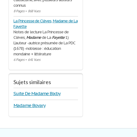
connus
8 Pages
•
868 Vues
La Princesse de Clèves, Madame de La
Fayette
Notes de lecture La Princesse de
Clèves,
Madame
de La
Fayette
1)
L’auteur -autrice présumée de La PDC
(1678) -noblesse : éducation
mondaine + littérature
6 Pages
•
641 Vues
Sujets similaires
Suite De Madame Bixby
Madame Bovary