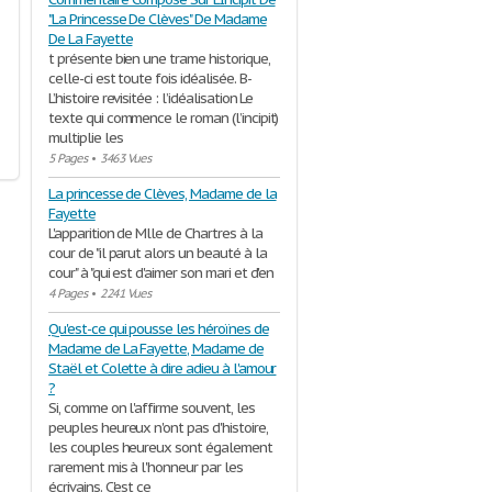
"La Princesse De Clèves" De Madame
De La Fayette
t présente bien une trame historique,
celle-ci est toute fois idéalisée. B-
L’histoire revisitée : l’idéalisation Le
texte qui commence le roman (l’incipit)
multiplie les
5 Pages
•
3463 Vues
La princesse de Clèves, Madame de la
Fayette
L'apparition de Mlle de Chartres à la
cour de "il parut alors un beauté à la
cour" à "qui est d'aimer son mari et d'en
4 Pages
•
2241 Vues
Qu'est-ce qui pousse les héroïnes de
Madame de La Fayette, Madame de
Staël et Colette à dire adieu à l'amour
?
Si, comme on l'affirme souvent, les
peuples heureux n'ont pas d'histoire,
les couples heureux sont également
rarement mis à l'honneur par les
écrivains. C'est ce