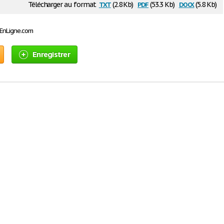
txt
pdf
docx
Télécharger au format
(2.8 Kb)
(53.3 Kb)
(5.8 Kb)
sEnLigne.com
Enregistrer