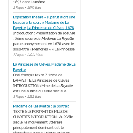
1693 dans la même
2 Pages
•
1070 Vues
Explication linéaire « Il parut alors une
beauté à la cour... » Madame de La
Fayette, La Princesse de Clèves, 1678
Introduction : Présentation de l’oeuvre
: 3ème œuvre de
Madame
La
Fayette
parue anonymement en 1678 avec le
sous-titre « Mémoires », « La Princesse
7 Pages
•
11011 Vues
La Princesse de Clèves, Madame de La
Fayette
Oral français texte 7 : Mme de
LAFAYETTE, La Princesse de Clèves
INTRODUCTION : Mme de La
Fayette
est une autrice du XVIIe siècle, à
8 Pages
•
1232 Vues
Madame de la Fayette : le portrait
TEXTE 6 LE PORTRAIT DE MLLE DE
CHARTRES INTRODUCTION : Au XVIIe
siècle, le mouvement littéraire
principalement dominant est le
classicisme, avec plusieurs auteurs