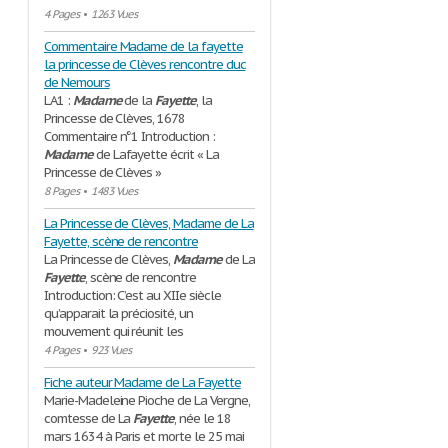
4 Pages
•
1263 Vues
Commentaire Madame de la fayette
la princesse de Clèves rencontre duc
de Nemours
LA1 :
Madame
de la
Fayette
, la
Princesse de Clèves, 1678
Commentaire n°1 Introduction :
Madame
de Lafayette écrit « La
Princesse de Clèves »
8 Pages
•
1483 Vues
La Princesse de Clèves, Madame de La
Fayette, scène de rencontre
La Princesse de Clèves,
Madame
de La
Fayette
, scène de rencontre
Introduction: C’est au XIIe siècle
qu’apparait la préciosité, un
mouvement qui réunit les
4 Pages
•
923 Vues
Fiche auteur Madame de La Fayette
Marie-Madeleine Pioche de La Vergne,
comtesse de La
Fayette
, née le 18
mars 1634 à Paris et morte le 25 mai