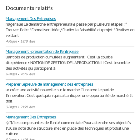
Documents relatifs
Management Des Entreprises
nagériale) La démarche entrepreneuriale passe par plusieurs étapes : *
Trouver l’idée * Formaliser l’idée / Étudier la faisabilité du projet * Réaliser en
veillant
4 Pages
•
1870 Vues
Management - présentation de l'entreprise
uantités de production cumulées augmentent : C’est la courbe
d’expérience • NOTION DE GESTION DE LA PRODUCTION  C’est l’esemble
des activités qui participent à
6 Pages
•
2676 Vues
Preparer l'epreuve de management des entreprises
ur créer une activité nouvelle sur le marché. Il incarne le pari de
l’innovation. C’est quelqu’un qui sait anticiper une opportunité de marché. Il
doit
3 Pages
•
2159 Vues
Management Des Entreprises
s) II/ les composantes de l'unité commerciale Pour atteindre ses objectifs,
l'UC se dote d'une structure, met en place des techniques et produit une
culture.
5 Pages
•
1619 Vues