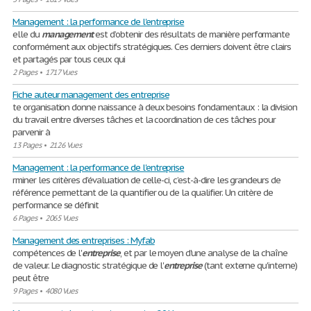
Management : la performance de l'entreprise
elle du
management
est d’obtenir des résultats de manière performante
conformément aux objectifs stratégiques. Ces derniers doivent être clairs
et partagés par tous ceux qui
2 Pages
•
1717 Vues
Fiche auteur management des entreprise
te organisation donne naissance à deux besoins fondamentaux : la division
du travail entre diverses tâches et la coordination de ces tâches pour
parvenir à
13 Pages
•
2126 Vues
Management : la performance de l'entreprise
rminer les critères d’évaluation de celle-ci, c’est-à-dire les grandeurs de
référence permettant de la quantifier ou de la qualifier. Un critère de
performance se définit
6 Pages
•
2065 Vues
Management des entreprises : Myfab
compétences de l'
entreprise
, et par le moyen d'une analyse de la chaîne
de valeur. Le diagnostic stratégique de l'
entreprise
(tant externe qu'interne)
peut être
9 Pages
•
4080 Vues