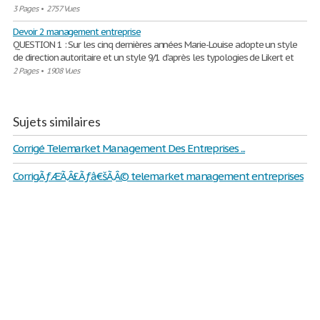
3 Pages
•
2757 Vues
Devoir 2 management entreprise
QUESTION 1 : Sur les cinq dernières années Marie-Louise adopte un style
de direction autoritaire et un style 9/1 d’après les typologies de Likert et
2 Pages
•
1908 Vues
Sujets similaires
Corrigé Telemarket Management Des Entreprises ...
CorrigÃƒÆ’Ã‚Â£Ãƒâ€šÃ‚Â© telemarket management entreprises