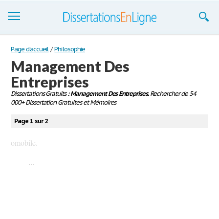
Dissertations
Page d'accueil
/
Philosophie
Management Des
S'inscrire
Entreprises
Se connecter
Dissertations Gratuits
: Management Des Entreprises.
Rechercher de 54
000+ Dissertation Gratuites et Mémoires
Contactez-nous
Page 1 sur 2
omobile.
...