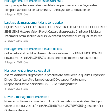
Management des entreprises session 2011
liant pas que le niveau des candidats ne peut en aucune façon être
comparé avec celui de l’université. I ‐ Analyse de la situation de
6 Pages
•
2332 Vues
La place du management dans l’entreprise
EQUIPE SENS SOUFFLE STRUCTURE SENS STRUCTURE SOUFFLE DONNER DU
SENS SENS Histoire Vision Projet Culture d’
entreprise
Impliquer Mobiliser
Informer Communiquer Valeurs Volontés Lancement Expliquer Rassurer
2 Pages
•
1342 Vues
Management des entreprise etude de cas
out en étant attentif au besoin de ses salariés. II – IDENTIFICATION DU
PROBLÈME DE
MANAGEMENT
3. « Les secret de mamie » s’inquiète du
3 Pages
•
7562 Vues
Management entreprise eco droit
chiffre d’affaires Augmenter la productivité Améliorer la qualité Organiser
Diriger Gérer Accroître la motivation Développer l’autonomie
Responsabiliser le personnel 35 8 – Le
management
5 Pages
•
2075 Vues
Devoir 2 management entreprise
Nom du professeur correcteur : Note : Observations générales : Rédigez
votre texte : DEVOIR N°2
MANAGEMENT
DES
ENTREPRISES
Question n°1 :
Odile modifie son