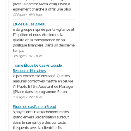
(avec la gamme Nivéa Vital). Nivéa a
également cherché à offrir une plus
13 Pages
•
4946 Vues
Etude De Cas L'Oreal
e du groupe inspirée par la vigilance et
l’équilibre et nous étudierons la
qualité et la transparence de sa
politique financière. Dans un deuxième
temps,
39 Pages
•
3632 Vues
Trame Étude De Cas Air Liquide
Ressource Humaines
’a pas encore été envisagé. Quelles
mesures correctives mettre en œuvre
? | |Public |BTS « Assistant de Manager
| |Place dans le programme |Selon
13 Pages
•
2956 Vues
Etude de cas Panera Bread
s payés ont un attachement moins
grand envers l’organisation surtout
dans le
cas
où il y a des contacts
fréquents avec la clientèle. Ils