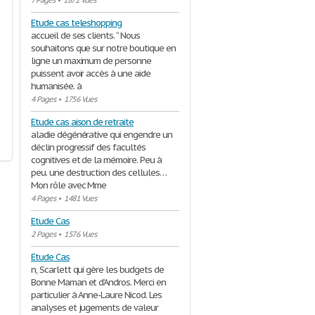
7 Pages
•
1872 Vues
Etude cas teleshopping
accueil de ses clients. “ Nous
souhaitons que sur notre boutique en
ligne un maximum de personne
puissent avoir accès à une aide
humanisée. à
4 Pages
•
1756 Vues
Etude cas aison de retraite
aladie dégénérative qui engendre un
déclin progressif des facultés
cognitives et de la mémoire. Peu à
peu. une destruction des cellules…
Mon rôle avec Mme
4 Pages
•
1481 Vues
Etude Cas
2 Pages
•
1576 Vues
Etude Cas
n, Scarlett qui gère les budgets de
Bonne Maman et d’Andros. Merci en
particulier à Anne-Laure Nicod. Les
analyses et jugements de valeur