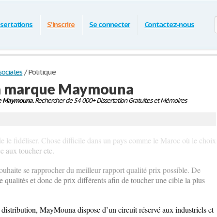
ssertations
S'inscrire
Se connecter
Contactez-nous
ociales
/
Politique
 la marque Maymouna
ue Maymouna.
Rechercher de 54 000+ Dissertation Gratuites et Mémoires
de le fidéliser. Chose difficile dans un pays comme le Maroc où le choix
e aux toucher etc.
souhaite se rapprocher du meilleur rapport qualité prix possible. De
e qualités et donc de prix différents afin de toucher une cible la plus
 distribution, MayMouna dispose d’un circuit réservé aux industriels et