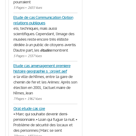
pourraient
5 Pages
•
2655 Vues
Etude de cas Communication Option
relations publiques
els, techniques, mais aussi
scientifiques. Cependant, l’image des
musées reste encore très élitiste
dédiée à un public de citoyens avertis.
D’autre part, les
études
montrent
5 Pages
•
2537 Vues
Etude cas amenagement premiere
histoire geographie s : projet aef
e la ville de Nîmes, entre la gare de
chemin de fer et les Arènes: Après son
élection en 2001, l’actuel maire de
Nîmes, Jean
7 Pages
•
1962 Vues
Oral etude cas cpe
• Marc qui souhaite devenir demi-
pensionnaire. • Loan qui fugue la nuit. •
Problème de sécurité des locaux et
des personnes ( Marc se sent