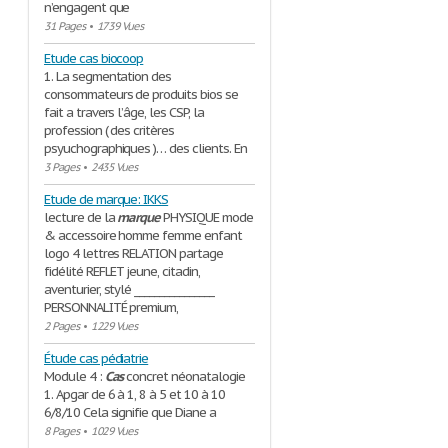
n’engagent que
31 Pages
•
1739 Vues
Etude cas biocoop
1. La segmentation des
consommateurs de produits bios se
fait a travers l’âge, les CSP, la
profession ( des critères
psyuchographiques )… des clients. En
3 Pages
•
2435 Vues
Etude de marque: IKKS
lecture de la
marque
PHYSIQUE mode
& accessoire homme femme enfant
logo 4 lettres RELATION partage
fidélité REFLET jeune, citadin,
aventurier, stylé ________________
PERSONNALITÉ premium,
2 Pages
•
1229 Vues
Étude cas pédiatrie
Module 4 :
Cas
concret néonatalogie
1. Apgar de 6 à 1, 8 à 5 et 10 à 10
6/8/10 Cela signifie que Diane a
8 Pages
•
1029 Vues