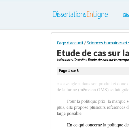
Di
Page d'accueil
/
Sciences humaines et s
Etude de cas sur
Mémoires Gratuits
: Etude de cas sur la marq
Page 1 sur 3
e « aveugle » dans son produit et donc 
de la farine (même en GMS) se fait grâc
Pour la politique prix, la marque 
plus, elle propose plusieurs références d
large possible.
En ce qui concerne la politique de